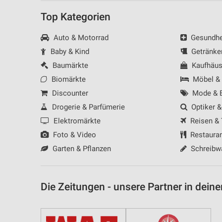
Messung der Werbeleistung
Top Kategorien
Messung der Performance von Inhalten
Auto & Motorrad
Gesundhei
Analyse von Zielgruppen durch Statistiken oder Kombinationen 
Baby & Kind
Getränke
Quellen
Baumärkte
Kaufhäus
Biomärkte
Möbel &
Entwicklung und Verbesserung der Angebote
Discounter
Mode & B
Verwendung reduzierter Daten zur Auswahl von Inhalten
Drogerie & Parfümerie
Optiker &
IAB-Besonderheiten:
Elektromärkte
Reisen &
Verwendung genauer Standortdaten
Foto & Video
Restaura
Garten & Pflanzen
Schreibw
Geräte anhand von aktiv angeforderten Informationen identifizie
Nicht-IAB-Verarbeitungszwecke:
Notwendig
Die Zeitungen - unsere Partner in deine
Performance