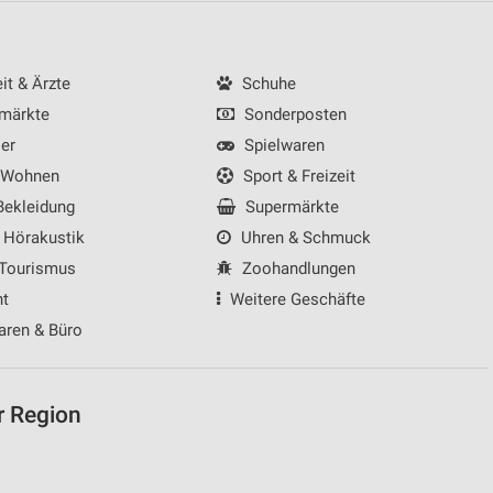
t & Ärzte
Schuhe
von Daten aus verschiedenen
märkte
Sonderposten
er
Spielwaren
 Wohnen
Sport & Freizeit
ekleidung
Supermärkte
 Hörakustik
Uhren & Schmuck
 Tourismus
Zoohandlungen
nt
Weitere Geschäfte
aren & Büro
ren
r Region