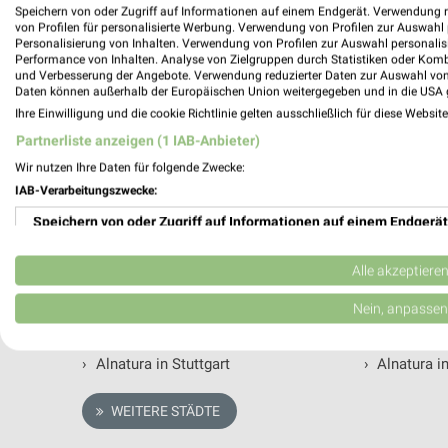
Speichern von oder Zugriff auf Informationen auf einem Endgerät. Verwendung 
von Profilen für personalisierte Werbung. Verwendung von Profilen zur Auswahl p
Alle Filialen, Adressen und Öffnungsze
Personalisierung von Inhalten. Verwendung von Profilen zur Auswahl personalis
Performance von Inhalten. Analyse von Zielgruppen durch Statistiken oder Kom
und Verbesserung der Angebote. Verwendung reduzierter Daten zur Auswahl von
Du suchst die nächste Filiale von Alnatura in Castrop-R
Daten können außerhalb der Europäischen Union weitergegeben und in die USA 
Castrop-Rauxel.
Ihre Einwilligung und die cookie Richtlinie gelten ausschließlich für diese Websit
Partnerliste anzeigen (1 IAB-Anbieter)
Wir nutzen Ihre Daten für folgende Zwecke:
Alnatura Filialen & Öffnungszeiten in 
IAB-Verarbeitungszwecke:
Speichern von oder Zugriff auf Informationen auf einem Endgerät
›
Alnatura in Berlin
›
Alnatura i
›
Alnatura in Hamburg
›
Alnatura i
Verwendung reduzierter Daten zur Auswahl von Werbeanzeigen
Alle akzeptiere
›
Alnatura in München
›
Alnatura i
Erstellung von Profilen für personalisierte Werbung
›
Alnatura in Köln
›
Alnatura i
Nein, anpassen
›
Alnatura in Frankfurt (Main)
›
Alnatura 
Verwendung von Profilen zur Auswahl personalisierter Werbung
›
Alnatura in Stuttgart
›
Alnatura i
Erstellung von Profilen zur Personalisierung von Inhalten
WEITERE STÄDTE
Verwendung von Profilen zur Auswahl personalisierter Inhalte