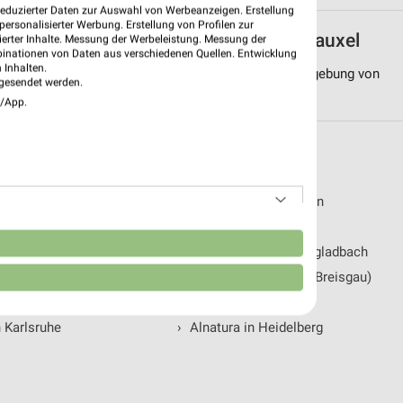
reduzierter Daten zur Auswahl von Werbeanzeigen. Erstellung
ersonalisierter Werbung. Erstellung von Profilen zur
iten von Alnatura in und um Castrop-Rauxel
ierter Inhalte. Messung der Werbeleistung. Messung der
binationen von Daten aus verschiedenen Quellen. Entwicklung
 Inhalten.
auxel. Hier siehst Du alle Alnatura Filialen in der Umgebung von
gesendet werden.
e/App.
folgenden Städten
n Düsseldorf
›
Alnatura in Wiesbaden
n Bremen
›
Alnatura in Aachen
n
n Hannover
›
Alnatura in Mönchengladbach
n Bonn
›
Alnatura in Freiburg (Breisgau)
in Mannheim
›
Alnatura in Mainz
n Karlsruhe
›
Alnatura in Heidelberg