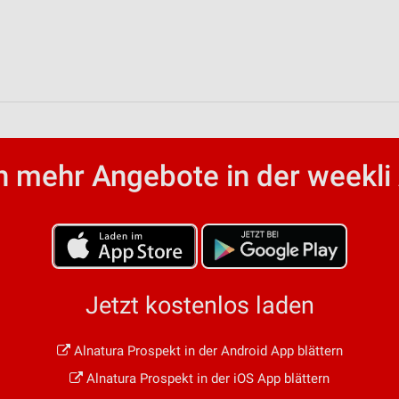
 mehr Angebote in der weekli
Jetzt kostenlos laden
Alnatura Prospekt in der Android App blättern
Alnatura Prospekt in der iOS App blättern