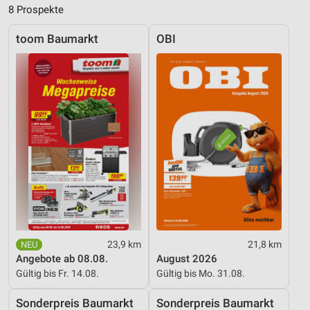
personalisierter Werbung
8 Prospekte
Erstellung von Profilen zur Personalisierung
toom Baumarkt
OBI
von Inhalten
Verwendung von Profilen zur Auswahl
personalisierter Inhalte
Messung der Werbeleistung
Messung der Performance von Inhalten
Analyse von Zielgruppen durch Statistiken oder
Kombinationen von Daten aus verschiedenen
Quellen
Entwicklung und Verbesserung der Angebote
23,9 km
21,8 km
Verwendung reduzierter Daten zur Auswahl von
Angebote ab 08.08.
August 2026
Inhalten
Gültig bis Fr. 14.08.
Gültig bis Mo. 31.08.
IAB-Besonderheiten:
Sonderpreis Baumarkt
Sonderpreis Baumarkt
Verwendung genauer Standortdaten