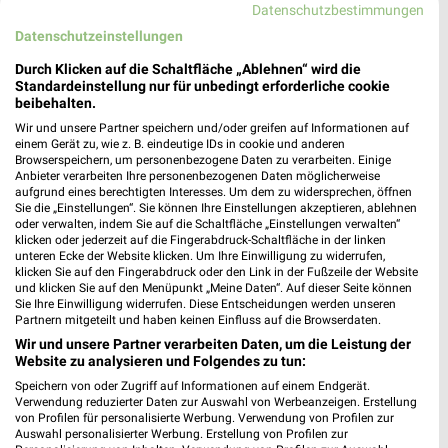
339,76 km
Datenschutzbestimmungen
Datenschutzeinstellungen
OBI Bamberg
Durch Klicken auf die Schaltfläche „Ablehnen“ wird die
Laubanger 14
Standardeinstellung nur für unbedingt erforderliche cookie
beibehalten.
96052 Bamberg
❯
Wir und unsere Partner speichern und/oder greifen auf Informationen auf
Heute
geschlossen
einem Gerät zu, wie z. B. eindeutige IDs in cookie und anderen
Browserspeichern, um personenbezogene Daten zu verarbeiten. Einige
339,42 km • Angebote: 1 Prospekt
Anbieter verarbeiten Ihre personenbezogenen Daten möglicherweise
aufgrund eines berechtigten Interesses. Um dem zu widersprechen, öffnen
Sie die „Einstellungen“. Sie können Ihre Einstellungen akzeptieren, ablehnen
oder verwalten, indem Sie auf die Schaltfläche „Einstellungen verwalten“
BayWa AG Energie Tankstelle Bamberg
klicken oder jederzeit auf die Fingerabdruck-Schaltfläche in der linken
Lichtenhaidestr. 3d
unteren Ecke der Website klicken. Um Ihre Einwilligung zu widerrufen,
❯
96052 Bamberg
klicken Sie auf den Fingerabdruck oder den Link in der Fußzeile der Website
und klicken Sie auf den Menüpunkt „Meine Daten“. Auf dieser Seite können
339,81 km
Sie Ihre Einwilligung widerrufen. Diese Entscheidungen werden unseren
Partnern mitgeteilt und haben keinen Einfluss auf die Browserdaten.
Wir und unsere Partner verarbeiten Daten, um die Leistung der
Website zu analysieren und Folgendes zu tun:
HORNBACH Bamberg
Laubanger 5-9
Speichern von oder Zugriff auf Informationen auf einem Endgerät.
Verwendung reduzierter Daten zur Auswahl von Werbeanzeigen. Erstellung
96052 Bamberg
❯
von Profilen für personalisierte Werbung. Verwendung von Profilen zur
Auswahl personalisierter Werbung. Erstellung von Profilen zur
Heute
geschlossen