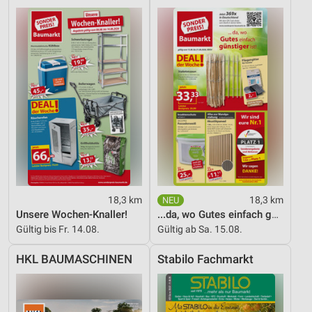
Geräte anhand von aktiv angeforderten
Informationen identifizieren
Nicht-IAB-Verarbeitungszwecke:
Notwendig
Performance
Funktional
Werbung
18,3 km
18,3 km
Unsere Wochen-Knaller!
...da, wo Gutes einfach günstiger ist!
Gültig bis Fr. 14.08.
Gültig ab Sa. 15.08.
HKL BAUMASCHINEN
Stabilo Fachmarkt