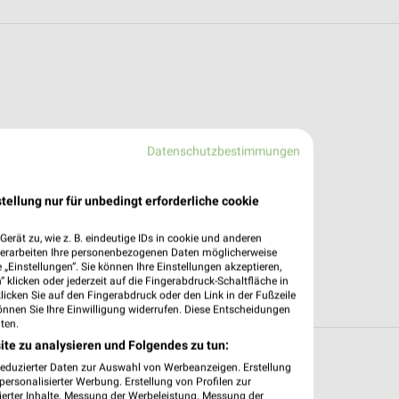
Datenschutzbestimmungen
tellung nur für unbedingt erforderliche cookie
erät zu, wie z. B. eindeutige IDs in cookie und anderen
verarbeiten Ihre personenbezogenen Daten möglicherweise
„Einstellungen“. Sie können Ihre Einstellungen akzeptieren,
 klicken oder jederzeit auf die Fingerabdruck-Schaltfläche in
klicken Sie auf den Fingerabdruck oder den Link in der Fußzeile
önnen Sie Ihre Einwilligung widerrufen. Diese Entscheidungen
ten.
ite zu analysieren und Folgendes zu tun:
 in und um Burglengenfeld
reduzierter Daten zur Auswahl von Werbeanzeigen. Erstellung
ersonalisierter Werbung. Erstellung von Profilen zur
ierter Inhalte. Messung der Werbeleistung. Messung der