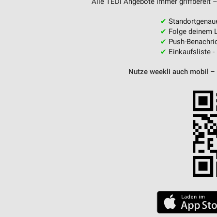
Alle TEDi Angebote immer griffbereit –
✔
Standortgenau
✔
Folge deinem L
✔
Push-Benachric
✔
Einkaufsliste -
Nutze weekli auch mobil –