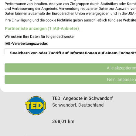
5 Geschäfte und Orte
Performance von Inhalten. Analyse von Zielgruppen durch Statistiken oder Kom
und Verbesserung der Angebote. Verwendung reduzierter Daten zur Auswahl von
Daten können außerhalb der Europäischen Union weitergegeben und in die USA 
TEDi Angebote in Maxhütte-Haidhof
Ihre Einwilligung und die cookie Richtlinie gelten ausschließlich für diese Websit
Maxhütte-Haidhof, Deutschland
Partnerliste anzeigen (1 IAB-Anbieter)
Wir nutzen Ihre Daten für folgende Zwecke:
381,21 km
IAB-Verarbeitungszwecke:
Speichern von oder Zugriff auf Informationen auf einem Endgerät
TEDi Angebote in Regenstauf
Regenstauf, Deutschland
Verwendung reduzierter Daten zur Auswahl von Werbeanzeigen
Alle akzeptiere
Erstellung von Profilen für personalisierte Werbung
Nein, anpassen
387,32 km
Verwendung von Profilen zur Auswahl personalisierter Werbung
TEDi Angebote in Schwandorf
Erstellung von Profilen zur Personalisierung von Inhalten
Schwandorf, Deutschland
Verwendung von Profilen zur Auswahl personalisierter Inhalte
368,01 km
Messung der Werbeleistung