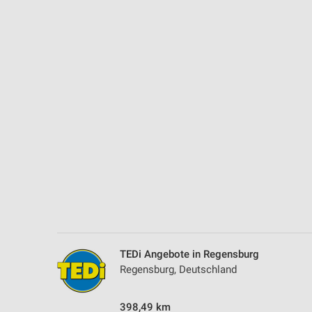
Messung der Performance von Inhalten
Analyse von Zielgruppen durch Statistiken oder Kombinationen 
Quellen
Entwicklung und Verbesserung der Angebote
Verwendung reduzierter Daten zur Auswahl von Inhalten
IAB-Besonderheiten:
Verwendung genauer Standortdaten
Geräte anhand von aktiv angeforderten Informationen identifizie
Nicht-IAB-Verarbeitungszwecke:
Notwendig
Performance
TEDi Angebote in Regensburg
Regensburg, Deutschland
Funktional
398,49 km
Werbung