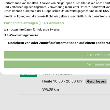
Performance von Inhalten. Analyse von Zielgruppen durch Statistiken oder Kom
und Verbesserung der Angebote. Verwendung reduzierter Daten zur Auswahl von
Daten können außerhalb der Europäischen Union weitergegeben und in die USA 
Ihre Einwilligung und die cookie Richtlinie gelten ausschließlich für diese Websit
DEICHMANN Schwandorf
Partnerliste anzeigen (1 IAB-Anbieter)
Regensburger Straße 64 b
Wir nutzen Ihre Daten für folgende Zwecke:
92421 Schwandorf
IAB-Verarbeitungszwecke:
Heute 09:00 - 19:00 Uhr |
Geschlossen
Speichern von oder Zugriff auf Informationen auf einem Endgerät
368,04 km
Verwendung reduzierter Daten zur Auswahl von Werbeanzeigen
Alle akzeptiere
DEICHMANN Regensburg
Erstellung von Profilen für personalisierte Werbung
Nein, anpassen
Hans-Hayder-Straße 2
Verwendung von Profilen zur Auswahl personalisierter Werbung
93059 Regensburg
Heute 10:00 - 20:00 Uhr |
Geschlossen
Erstellung von Profilen zur Personalisierung von Inhalten
398,08 km
Verwendung von Profilen zur Auswahl personalisierter Inhalte
Messung der Werbeleistung