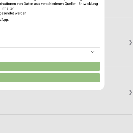
binationen von Daten aus verschiedenen Quellen. Entwicklung
 Inhalten.
gesendet werden.
e/App.
❯
n
❯