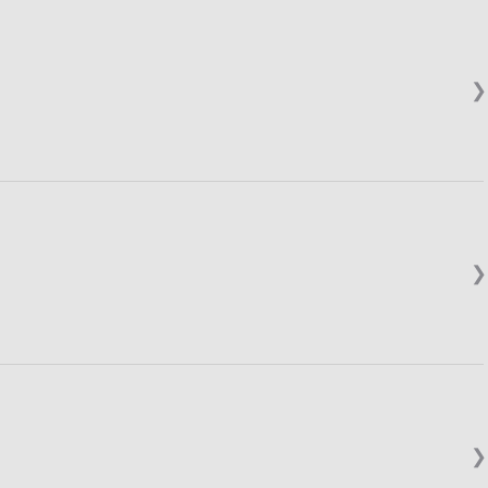
❯
❯
❯