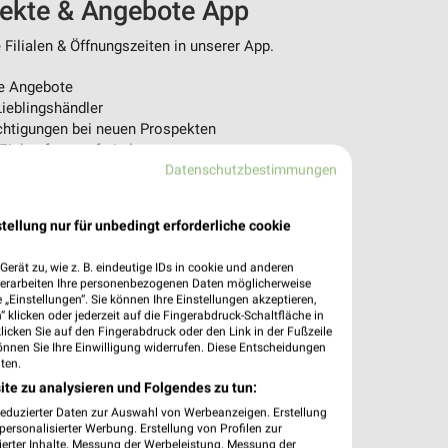
pekte & Angebote App
Filialen & Öffnungszeiten in unserer App.
e Angebote
ieblingshändler
htigungen bei neuen Prospekten
 Einkauf stressfrei planen
Datenschutzbestimmungen
 App jetzt laden oder QR-Code scannen.
tellung nur für unbedingt erforderliche cookie
erät zu, wie z. B. eindeutige IDs in cookie und anderen
verarbeiten Ihre personenbezogenen Daten möglicherweise
„Einstellungen“. Sie können Ihre Einstellungen akzeptieren,
 klicken oder jederzeit auf die Fingerabdruck-Schaltfläche in
klicken Sie auf den Fingerabdruck oder den Link in der Fußzeile
önnen Sie Ihre Einwilligung widerrufen. Diese Entscheidungen
ten.
ite zu analysieren und Folgendes zu tun:
reduzierter Daten zur Auswahl von Werbeanzeigen. Erstellung
ersonalisierter Werbung. Erstellung von Profilen zur
ierter Inhalte. Messung der Werbeleistung. Messung der