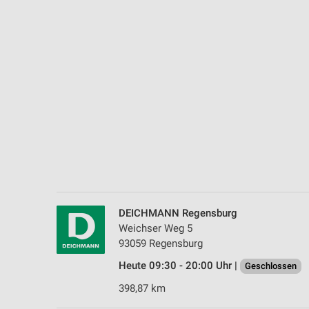
Messung der Performance von Inhalten
Analyse von Zielgruppen durch Statistiken oder Kombinationen 
Quellen
Entwicklung und Verbesserung der Angebote
Verwendung reduzierter Daten zur Auswahl von Inhalten
IAB-Besonderheiten:
Verwendung genauer Standortdaten
Geräte anhand von aktiv angeforderten Informationen identifizie
Nicht-IAB-Verarbeitungszwecke:
DEICHMANN Regensburg
Notwendig
Weichser Weg 5
93059 Regensburg
Performance
Heute 09:30 - 20:00 Uhr |
Geschlossen
Funktional
398,87 km
Werbung