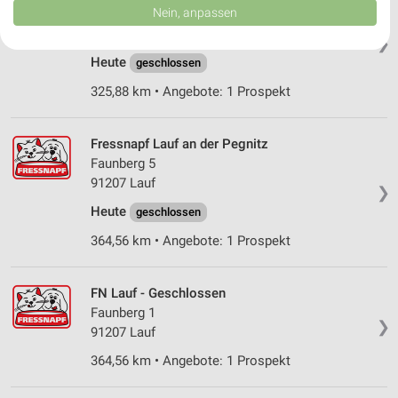
Daten können außerhalb der Europäischen Union weitergegeben und in die
Nein, anpassen
Neustädter Straße 49a
USA gesendet werden.
92637 Weiden
Ihre Einwilligung und die cookie Richtlinie gelten ausschließlich für diese
❯
Website/App.
Heute
geschlossen
Partnerliste anzeigen (1 IAB-Anbieter)
325,88 km • Angebote: 1 Prospekt
Wir nutzen Ihre Daten für folgende Zwecke:
IAB-Verarbeitungszwecke:
Fressnapf Lauf an der Pegnitz
Speichern von oder Zugriff auf Informationen
Faunberg 5
auf einem Endgerät
91207 Lauf
❯
Verwendung reduzierter Daten zur Auswahl von
Heute
geschlossen
Werbeanzeigen
364,56 km • Angebote: 1 Prospekt
Erstellung von Profilen für personalisierte
Werbung
FN Lauf - Geschlossen
Verwendung von Profilen zur Auswahl
Faunberg 1
personalisierter Werbung
❯
91207 Lauf
Erstellung von Profilen zur Personalisierung
364,56 km • Angebote: 1 Prospekt
von Inhalten