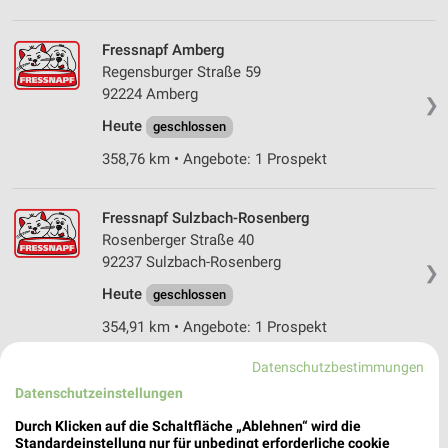
Fressnapf Amberg
Regensburger Straße 59
92224 Amberg
❯
Heute
geschlossen
358,76 km • Angebote: 1 Prospekt
Fressnapf Sulzbach-Rosenberg
Rosenberger Straße 40
92237 Sulzbach-Rosenberg
❯
Heute
geschlossen
354,91 km • Angebote: 1 Prospekt
Datenschutzbestimmungen
Fressnapf Neumarkt II i.d. Oberpfalz
Datenschutzeinstellungen
Amberger Straße 82
Durch Klicken auf die Schaltfläche „Ablehnen“ wird die
92318 Neumarkt
❯
Standardeinstellung nur für unbedingt erforderliche cookie