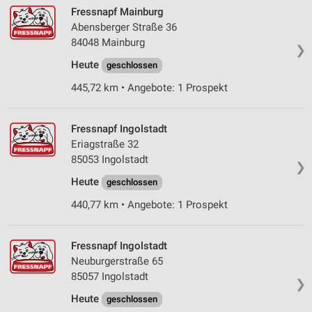
Verwendung von Profilen zur Auswahl
Fressnapf Mainburg
personalisierter Inhalte
Abensberger Straße 36
84048 Mainburg
Messung der Werbeleistung
❯
Heute
geschlossen
Messung der Performance von Inhalten
445,72 km • Angebote: 1 Prospekt
Analyse von Zielgruppen durch Statistiken oder
Kombinationen von Daten aus verschiedenen
Quellen
Fressnapf Ingolstadt
Eriagstraße 32
Entwicklung und Verbesserung der Angebote
85053 Ingolstadt
❯
Heute
geschlossen
Verwendung reduzierter Daten zur Auswahl von
Inhalten
440,77 km • Angebote: 1 Prospekt
IAB-Besonderheiten:
Verwendung genauer Standortdaten
Fressnapf Ingolstadt
Neuburgerstraße 65
Geräte anhand von aktiv angeforderten
85057 Ingolstadt
Informationen identifizieren
❯
Heute
geschlossen
Nicht-IAB-Verarbeitungszwecke: