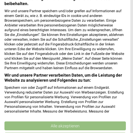
beibehalten.
Heute
geschlossen
Wir und unsere Partner speichern und/oder greifen auf Informationen auf
383,39 km • Angebote: 1 Prospekt
einem Gerät zu, wie z. B. eindeutige IDs in cookie und anderen
Browserspeichern, um personenbezogene Daten zu verarbeiten. Einige
Anbieter verarbeiten Ihre personenbezogenen Daten möglicherweise
aufgrund eines berechtigten Interesses. Um dem zu widersprechen, öffnen
Fressnapf Cham
Sie die „Einstellungen“. Sie können Ihre Einstellungen akzeptieren, ablehnen
Janahofer Straße 20
oder verwalten, indem Sie auf die Schaltfläche „Einstellungen verwalten“
93413 Cham
klicken oder jederzeit auf die Fingerabdruck-Schaltfläche in der linken
❯
unteren Ecke der Website klicken. Um Ihre Einwilligung zu widerrufen,
Heute
klicken Sie auf den Fingerabdruck oder den Link in der Fußzeile der Website
geschlossen
und klicken Sie auf den Menüpunkt „Meine Daten“. Auf dieser Seite können
Sie Ihre Einwilligung widerrufen. Diese Entscheidungen werden unseren
371,40 km • Angebote: 1 Prospekt
Partnern mitgeteilt und haben keinen Einfluss auf die Browserdaten.
Wir und unsere Partner verarbeiten Daten, um die Leistung der
Website zu analysieren und Folgendes zu tun:
Fressnapf Straubing
Posener Straße 20
Speichern von oder Zugriff auf Informationen auf einem Endgerät.
Verwendung reduzierter Daten zur Auswahl von Werbeanzeigen. Erstellung
94315 Straubing
❯
von Profilen für personalisierte Werbung. Verwendung von Profilen zur
Auswahl personalisierter Werbung. Erstellung von Profilen zur
Heute
geschlossen
Personalisierung von Inhalten. Verwendung von Profilen zur Auswahl
personalisierter Inhalte. Messung der Werbeleistung. Messung der
407,83 km • Angebote: 1 Prospekt
Performance von Inhalten. Analyse von Zielgruppen durch Statistiken oder
Kombinationen von Daten aus verschiedenen Quellen. Entwicklung und
Verbesserung der Angebote. Verwendung reduzierter Daten zur Auswahl
Alle akzeptieren
von Inhalten.
Fressnapf Weiden