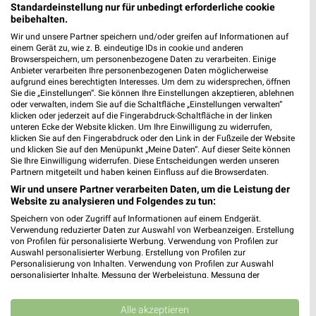
Heute 09:00 - 20:00 Uhr |
Geöffnet
Standardeinstellung nur für unbedingt erforderliche cookie
beibehalten.
365,91 km
Wir und unsere Partner speichern und/oder greifen auf Informationen auf
einem Gerät zu, wie z. B. eindeutige IDs in cookie und anderen
Browserspeichern, um personenbezogene Daten zu verarbeiten. Einige
Woolworth Erlangen
Anbieter verarbeiten Ihre personenbezogenen Daten möglicherweise
aufgrund eines berechtigten Interesses. Um dem zu widersprechen, öffnen
Nürnberger Str. 22
Sie die „Einstellungen“. Sie können Ihre Einstellungen akzeptieren, ablehnen
91052 Erlangen
❯
oder verwalten, indem Sie auf die Schaltfläche „Einstellungen verwalten“
klicken oder jederzeit auf die Fingerabdruck-Schaltfläche in der linken
Heute 09:00 - 20:00 Uhr |
Geöffnet
unteren Ecke der Website klicken. Um Ihre Einwilligung zu widerrufen,
klicken Sie auf den Fingerabdruck oder den Link in der Fußzeile der Website
366,05 km
und klicken Sie auf den Menüpunkt „Meine Daten“. Auf dieser Seite können
Sie Ihre Einwilligung widerrufen. Diese Entscheidungen werden unseren
Partnern mitgeteilt und haben keinen Einfluss auf die Browserdaten.
Woolworth Erlangen
Wir und unsere Partner verarbeiten Daten, um die Leistung der
Website zu analysieren und Folgendes zu tun:
Nürnberger Str. 24-26
91052 Erlangen
Speichern von oder Zugriff auf Informationen auf einem Endgerät.
❯
Verwendung reduzierter Daten zur Auswahl von Werbeanzeigen. Erstellung
Heute 09:00 - 20:00 Uhr |
Geöffnet
von Profilen für personalisierte Werbung. Verwendung von Profilen zur
Auswahl personalisierter Werbung. Erstellung von Profilen zur
366,09 km
Personalisierung von Inhalten. Verwendung von Profilen zur Auswahl
personalisierter Inhalte. Messung der Werbeleistung. Messung der
Performance von Inhalten. Analyse von Zielgruppen durch Statistiken oder
Kombinationen von Daten aus verschiedenen Quellen. Entwicklung und
GALERIA Erlangen
Verbesserung der Angebote. Verwendung reduzierter Daten zur Auswahl
Alle akzeptieren