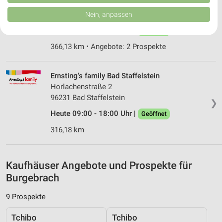
Nürnberger Straße 30
von Inhalten.
Daten können außerhalb der Europäischen Union weitergegeben und in die
91052 Erlangen
Nein, anpassen
❯
USA gesendet werden.
Heute 10:00 - 20:00 Uhr |
Ihre Einwilligung und die cookie Richtlinie gelten ausschließlich für diese
Geöffnet
Website/App.
366,13 km • Angebote: 2 Prospekte
Partnerliste anzeigen (1 IAB-Anbieter)
Wir nutzen Ihre Daten für folgende Zwecke:
Ernsting's family Bad Staffelstein
IAB-Verarbeitungszwecke:
Horlachenstraße 2
Speichern von oder Zugriff auf Informationen
96231 Bad Staffelstein
auf einem Endgerät
❯
Heute 09:00 - 18:00 Uhr |
Geöffnet
Verwendung reduzierter Daten zur Auswahl von
Werbeanzeigen
316,18 km
Erstellung von Profilen für personalisierte
Werbung
Kaufhäuser Angebote und Prospekte für
Burgebrach
Verwendung von Profilen zur Auswahl
personalisierter Werbung
9 Prospekte
Erstellung von Profilen zur Personalisierung
von Inhalten
Tchibo
Tchibo