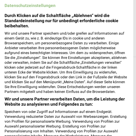
Datenschutzeinstellungen
KissSalis Therme - Kannewischer Collection
Bad Kissingen
Durch Klicken auf die Schaltfläche „Ablehnen“ wird die
Standardeinstellung nur für unbedingt erforderliche cookie
Heiligenfelder Allee 16
beibehalten.
❯
97688 Bad Kissingen
Wir und unsere Partner speichern und/oder greifen auf Informationen auf
Heute 09:00 - 19:00 Uhr |
Geschlossen
einem Gerät zu, wie z. B. eindeutige IDs in cookie und anderen
Browserspeichern, um personenbezogene Daten zu verarbeiten. Einige
347,85 km
Anbieter verarbeiten Ihre personenbezogenen Daten möglicherweise
aufgrund eines berechtigten Interesses. Um dem zu widersprechen, öffnen
Sie die „Einstellungen“. Sie können Ihre Einstellungen akzeptieren, ablehnen
oder verwalten, indem Sie auf die Schaltfläche „Einstellungen verwalten“
klicken oder jederzeit auf die Fingerabdruck-Schaltfläche in der linken
Reisen & Tourismus Angebote und Prospekte
unteren Ecke der Website klicken. Um Ihre Einwilligung zu widerrufen,
für Burgebrach
klicken Sie auf den Fingerabdruck oder den Link in der Fußzeile der Website
und klicken Sie auf den Menüpunkt „Meine Daten“. Auf dieser Seite können
Sie Ihre Einwilligung widerrufen. Diese Entscheidungen werden unseren
3 Prospekte
Partnern mitgeteilt und haben keinen Einfluss auf die Browserdaten.
Wir und unsere Partner verarbeiten Daten, um die Leistung der
Kaufland
ALDI SÜD
Website zu analysieren und Folgendes zu tun:
Speichern von oder Zugriff auf Informationen auf einem Endgerät.
Verwendung reduzierter Daten zur Auswahl von Werbeanzeigen. Erstellung
von Profilen für personalisierte Werbung. Verwendung von Profilen zur
Auswahl personalisierter Werbung. Erstellung von Profilen zur
Personalisierung von Inhalten. Verwendung von Profilen zur Auswahl
personalisierter Inhalte. Messung der Werbeleistung. Messung der