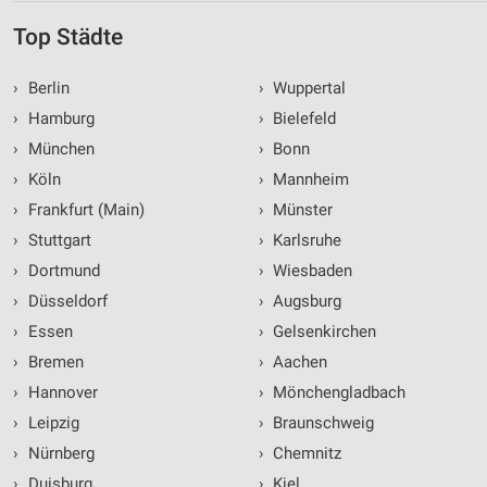
Geräte anhand von aktiv angeforderten
Informationen identifizieren
Top Städte
Nicht-IAB-Verarbeitungszwecke:
›
Berlin
›
Wuppertal
Notwendig
›
Hamburg
›
Bielefeld
Performance
›
München
›
Bonn
›
Köln
›
Mannheim
Funktional
›
Frankfurt (Main)
›
Münster
Werbung
›
Stuttgart
›
Karlsruhe
›
Dortmund
›
Wiesbaden
›
Düsseldorf
›
Augsburg
›
Essen
›
Gelsenkirchen
›
Bremen
›
Aachen
›
Hannover
›
Mönchengladbach
›
Leipzig
›
Braunschweig
›
Nürnberg
›
Chemnitz
›
Duisburg
›
Kiel