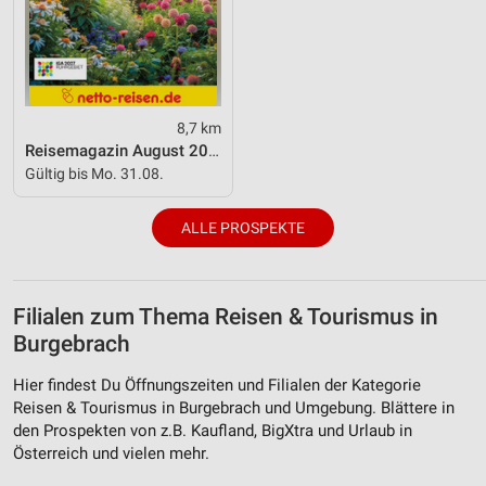
Erstellung von Profilen zur Personalisierung
von Inhalten
Verwendung von Profilen zur Auswahl
personalisierter Inhalte
8,7 km
Reisemagazin August 2026
Messung der Werbeleistung
Gültig bis Mo. 31.08.
Messung der Performance von Inhalten
ALLE PROSPEKTE
Analyse von Zielgruppen durch Statistiken oder
Kombinationen von Daten aus verschiedenen
Quellen
Filialen zum Thema Reisen & Tourismus in
Entwicklung und Verbesserung der Angebote
Burgebrach
Verwendung reduzierter Daten zur Auswahl von
Hier findest Du Öffnungszeiten und Filialen der Kategorie
Inhalten
Reisen & Tourismus in Burgebrach und Umgebung. Blättere in
IAB-Besonderheiten:
den Prospekten von z.B. Kaufland, BigXtra und Urlaub in
Österreich und vielen mehr.
Verwendung genauer Standortdaten