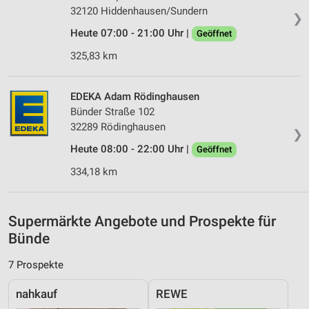
IAB-Verarbeitungszwecke:
32120 Hiddenhausen/Sundern
❯
Speichern von oder Zugriff auf Informationen
Heute 07:00 - 21:00 Uhr |
Geöffnet
auf einem Endgerät
325,83 km
Verwendung reduzierter Daten zur Auswahl von
Werbeanzeigen
EDEKA Adam Rödinghausen
Erstellung von Profilen für personalisierte
Bünder Straße 102
Werbung
32289 Rödinghausen
❯
Verwendung von Profilen zur Auswahl
Heute 08:00 - 22:00 Uhr |
Geöffnet
personalisierter Werbung
334,18 km
Erstellung von Profilen zur Personalisierung
von Inhalten
Supermärkte Angebote und Prospekte für
Verwendung von Profilen zur Auswahl
personalisierter Inhalte
Bünde
Messung der Werbeleistung
7 Prospekte
Messung der Performance von Inhalten
nahkauf
REWE