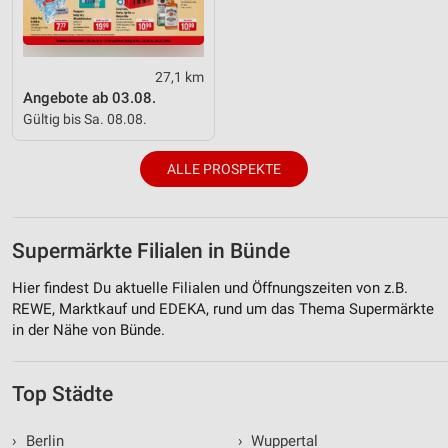
27,1 km
Angebote ab 03.08.
Gültig bis Sa. 08.08.
ALLE PROSPEKTE
Supermärkte Filialen in Bünde
Hier findest Du aktuelle Filialen und Öffnungszeiten von z.B.
REWE, Marktkauf und EDEKA, rund um das Thema Supermärkte
in der Nähe von Bünde.
Top Städte
›
Berlin
›
Wuppertal