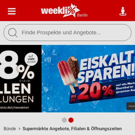
Berlin
Bünde
Supermärkte Angebote, Filialen & Öffnungszeiten