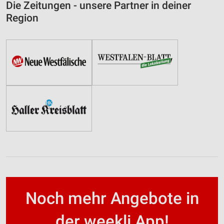
Die Zeitungen - unsere Partner in deiner
Region
Noch mehr Angebote in
der weekli App!