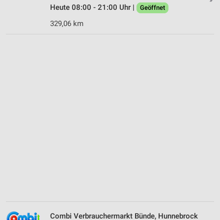
Heute 08:00 - 21:00 Uhr |
Geöffnet
329,06 km
Combi Verbrauchermarkt Bünde, Hunnebrock