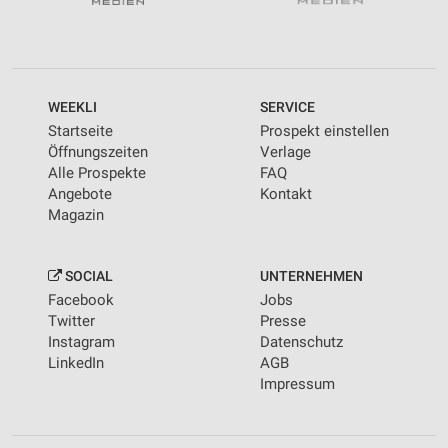
WEEKLI
SERVICE
Startseite
Prospekt einstellen
Öffnungszeiten
Verlage
Alle Prospekte
FAQ
Angebote
Kontakt
Magazin
SOCIAL
UNTERNEHMEN
Facebook
Jobs
Twitter
Presse
Instagram
Datenschutz
LinkedIn
AGB
Impressum