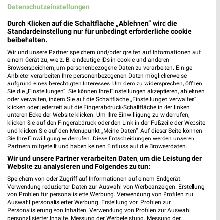
Datenschutzeinstellungen
Durch Klicken auf die Schaltfläche „Ablehnen“ wird die
Standardeinstellung nur für unbedingt erforderliche cookie
beibehalten.
Wir und unsere Partner speichern und/oder greifen auf Informationen auf
einem Gerät zu, wie z. B. eindeutige IDs in cookie und anderen
Browserspeichern, um personenbezogene Daten zu verarbeiten. Einige
Anbieter verarbeiten Ihre personenbezogenen Daten möglicherweise
aufgrund eines berechtigten Interesses. Um dem zu widersprechen, öffnen
Sie die „Einstellungen“. Sie können Ihre Einstellungen akzeptieren, ablehnen
oder verwalten, indem Sie auf die Schaltfläche „Einstellungen verwalten“
MEHR PROSPEKTE
klicken oder jederzeit auf die Fingerabdruck-Schaltfläche in der linken
unteren Ecke der Website klicken. Um Ihre Einwilligung zu widerrufen,
klicken Sie auf den Fingerabdruck oder den Link in der Fußzeile der Website
und klicken Sie auf den Menüpunkt „Meine Daten“. Auf dieser Seite können
Sie Ihre Einwilligung widerrufen. Diese Entscheidungen werden unseren
Partnern mitgeteilt und haben keinen Einfluss auf die Browserdaten.
Wir und unsere Partner verarbeiten Daten, um die Leistung der
Website zu analysieren und Folgendes zu tun:
weekli - Prospekte & Angebote App
Speichern von oder Zugriff auf Informationen auf einem Endgerät.
Verwendung reduzierter Daten zur Auswahl von Werbeanzeigen. Erstellung
Alle Kik Angebote immer griffbereit – mit der kostenlosen
von Profilen für personalisierte Werbung. Verwendung von Profilen zur
weekli App für iOS & Android.
Auswahl personalisierter Werbung. Erstellung von Profilen zur
Personalisierung von Inhalten. Verwendung von Profilen zur Auswahl
personalisierter Inhalte. Messung der Werbeleistung. Messung der