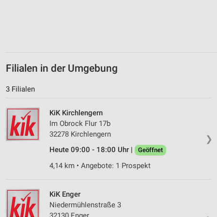
Erstellung von Profilen zur Personalisierung
von Inhalten
Verwendung von Profilen zur Auswahl
personalisierter Inhalte
Filialen in der Umgebung
Messung der Werbeleistung
Messung der Performance von Inhalten
3 Filialen
Analyse von Zielgruppen durch Statistiken oder
KiK Kirchlengern
Kombinationen von Daten aus verschiedenen
Quellen
Im Obrock Flur 17b
32278 Kirchlengern
❯
Entwicklung und Verbesserung der Angebote
Heute 09:00 - 18:00 Uhr |
Geöffnet
Verwendung reduzierter Daten zur Auswahl von
4,14 km • Angebote: 1 Prospekt
Inhalten
IAB-Besonderheiten:
KiK Enger
Verwendung genauer Standortdaten
Niedermühlenstraße 3
32130 Enger