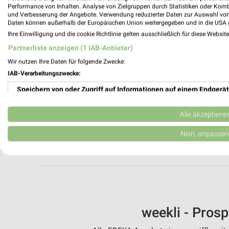
Performance von Inhalten. Analyse von Zielgruppen durch Statistiken oder Kom
und Verbesserung der Angebote. Verwendung reduzierter Daten zur Auswahl von
Daten können außerhalb der Europäischen Union weitergegeben und in die USA 
Ihre Einwilligung und die cookie Richtlinie gelten ausschließlich für diese Websit
Partnerliste anzeigen (1 IAB-Anbieter)
Aktuell haben wir leider kein Prospekt von 
Wir nutzen Ihre Daten für folgende Zwecke:
direkt beim Händler blättern. Hier
IAB-Verarbeitungszwecke:
Speichern von oder Zugriff auf Informationen auf einem Endgerät
AKT
Verwendung reduzierter Daten zur Auswahl von Werbeanzeigen
Alle akzeptiere
WEITERE 
Erstellung von Profilen für personalisierte Werbung
Nein, anpassen
Verwendung von Profilen zur Auswahl personalisierter Werbung
Erstellung von Profilen zur Personalisierung von Inhalten
Verwendung von Profilen zur Auswahl personalisierter Inhalte
weekli - Pros
Messung der Werbeleistung