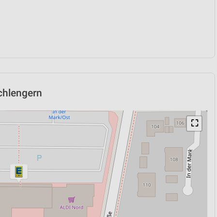
rchlengern
⛶