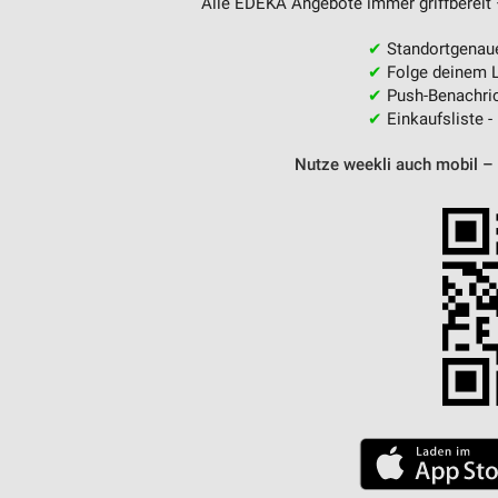
Alle EDEKA Angebote immer griffbereit 
Messung der Performance von Inhalten
✔
Standortgenau
Analyse von Zielgruppen durch Statistiken oder Kombinationen 
✔
Folge deinem L
Quellen
✔
Push-Benachric
✔
Einkaufsliste -
Entwicklung und Verbesserung der Angebote
Nutze weekli auch mobil –
Verwendung reduzierter Daten zur Auswahl von Inhalten
IAB-Besonderheiten:
Verwendung genauer Standortdaten
Geräte anhand von aktiv angeforderten Informationen identifizie
Nicht-IAB-Verarbeitungszwecke:
Notwendig
Performance
Funktional
Werbung