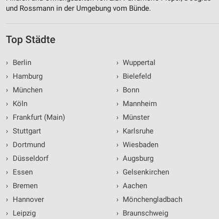
und Rossmann in der Umgebung vom Bünde.
Top Städte
›
Berlin
›
Wuppertal
›
Hamburg
›
Bielefeld
›
München
›
Bonn
›
Köln
›
Mannheim
›
Frankfurt (Main)
›
Münster
›
Stuttgart
›
Karlsruhe
›
Dortmund
›
Wiesbaden
›
Düsseldorf
›
Augsburg
›
Essen
›
Gelsenkirchen
›
Bremen
›
Aachen
›
Hannover
›
Mönchengladbach
›
Leipzig
›
Braunschweig