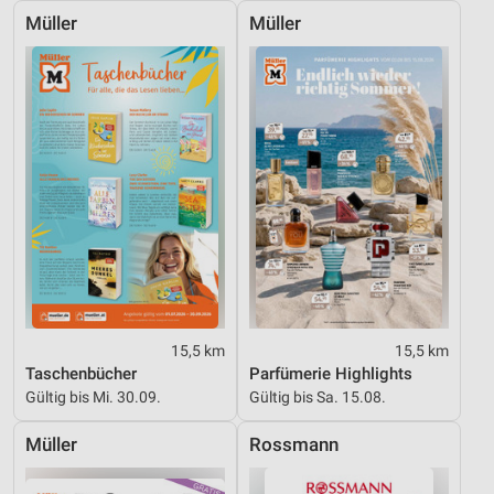
Müller
Müller
IAB-Besonderheiten:
Verwendung genauer Standortdaten
Geräte anhand von aktiv angeforderten
Informationen identifizieren
Nicht-IAB-Verarbeitungszwecke:
Notwendig
Performance
Funktional
Werbung
15,5 km
15,5 km
Taschenbücher
Parfümerie Highlights
Gültig bis Mi. 30.09.
Gültig bis Sa. 15.08.
Müller
Rossmann