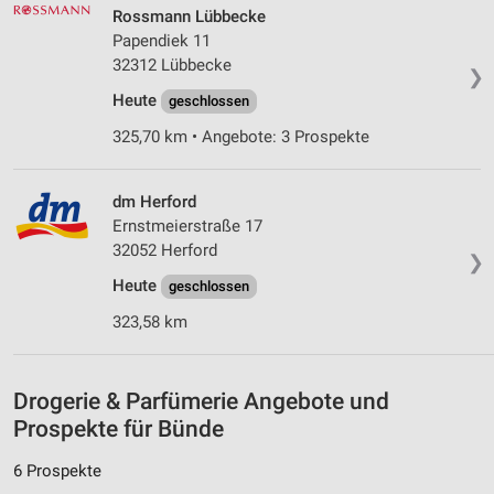
Werbung
Rossmann Lübbecke
Papendiek 11
Verwendung von Profilen zur Auswahl
32312 Lübbecke
❯
personalisierter Werbung
Heute
geschlossen
Erstellung von Profilen zur Personalisierung
325,70 km • Angebote: 3 Prospekte
von Inhalten
Verwendung von Profilen zur Auswahl
dm Herford
personalisierter Inhalte
Ernstmeierstraße 17
Messung der Werbeleistung
32052 Herford
❯
Heute
geschlossen
Messung der Performance von Inhalten
323,58 km
Analyse von Zielgruppen durch Statistiken oder
Kombinationen von Daten aus verschiedenen
Quellen
Drogerie & Parfümerie Angebote und
Entwicklung und Verbesserung der Angebote
Prospekte für Bünde
Verwendung reduzierter Daten zur Auswahl von
6 Prospekte
Inhalten