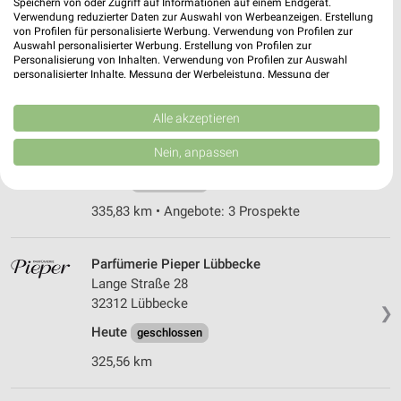
32052 Herford
Speichern von oder Zugriff auf Informationen auf einem Endgerät.
❯
Verwendung reduzierter Daten zur Auswahl von Werbeanzeigen. Erstellung
Heute
von Profilen für personalisierte Werbung. Verwendung von Profilen zur
geschlossen
Auswahl personalisierter Werbung. Erstellung von Profilen zur
324,60 km • Angebote: 3 Prospekte
Personalisierung von Inhalten. Verwendung von Profilen zur Auswahl
personalisierter Inhalte. Messung der Werbeleistung. Messung der
Performance von Inhalten. Analyse von Zielgruppen durch Statistiken oder
Kombinationen von Daten aus verschiedenen Quellen. Entwicklung und
Rossmann Bielefeld
Verbesserung der Angebote. Verwendung reduzierter Daten zur Auswahl
Alle akzeptieren
von Inhalten.
Beckendorfstr. 8
Daten können außerhalb der Europäischen Union weitergegeben und in die
Nein, anpassen
33739 Bielefeld
❯
USA gesendet werden.
Ihre Einwilligung und die cookie Richtlinie gelten ausschließlich für diese
Heute
geschlossen
Website/App.
335,83 km • Angebote: 3 Prospekte
Partnerliste anzeigen (1 IAB-Anbieter)
Wir nutzen Ihre Daten für folgende Zwecke:
IAB-Verarbeitungszwecke:
Parfümerie Pieper Lübbecke
Lange Straße 28
Speichern von oder Zugriff auf Informationen
32312 Lübbecke
auf einem Endgerät
❯
Heute
geschlossen
Verwendung reduzierter Daten zur Auswahl von
Werbeanzeigen
325,56 km
Erstellung von Profilen für personalisierte