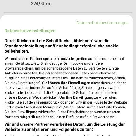
324,94 km
Douglas Herford
Datenschutzbestimmungen
Gehrenberg 14
Datenschutzeinstellungen
32052 Herford
❯
Durch Klicken auf die Schaltfläche „Ablehnen“ wird die
Heute
geschlossen
Standardeinstellung nur für unbedingt erforderliche cookie
beibehalten.
324,76 km
Wir und unsere Partner speichern und/oder greifen auf Informationen auf
einem Gerät zu, wie z. B. eindeutige IDs in cookie und anderen
Browserspeichern, um personenbezogene Daten zu verarbeiten. Einige
dm Herford
Anbieter verarbeiten Ihre personenbezogenen Daten möglicherweise
aufgrund eines berechtigten Interesses. Um dem zu widersprechen, öffnen
Bäckerstraße 35
Sie die „Einstellungen“. Sie können Ihre Einstellungen akzeptieren, ablehnen
32052 Herford
oder verwalten, indem Sie auf die Schaltfläche „Einstellungen verwalten“
❯
klicken oder jederzeit auf die Fingerabdruck-Schaltfläche in der linken
Heute
geschlossen
unteren Ecke der Website klicken. Um Ihre Einwilligung zu widerrufen,
klicken Sie auf den Fingerabdruck oder den Link in der Fußzeile der Website
324,85 km
und klicken Sie auf den Menüpunkt „Meine Daten“. Auf dieser Seite können
Sie Ihre Einwilligung widerrufen. Diese Entscheidungen werden unseren
Partnern mitgeteilt und haben keinen Einfluss auf die Browserdaten.
Rossmann Herford
Wir und unsere Partner verarbeiten Daten, um die Leistung der
Website zu analysieren und Folgendes zu tun:
Brüderstr. 19