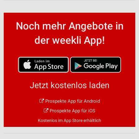
Noch mehr Angebote in
der weekli App!
Jetzt kostenlos laden
Prospekte App für Android
Prospekte App für iOS
Kostenlos im App Store erhältlich