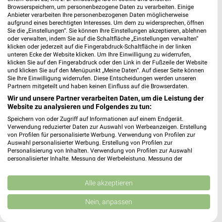
❯
Browserspeichern, um personenbezogene Daten zu verarbeiten. Einige
Heute 07:00 - 21:00 Uhr |
Geöffnet
Anbieter verarbeiten Ihre personenbezogenen Daten möglicherweise
aufgrund eines berechtigten Interesses. Um dem zu widersprechen, öffnen
3,30 km
Sie die „Einstellungen“. Sie können Ihre Einstellungen akzeptieren, ablehnen
oder verwalten, indem Sie auf die Schaltfläche „Einstellungen verwalten“
klicken oder jederzeit auf die Fingerabdruck-Schaltfläche in der linken
unteren Ecke der Website klicken. Um Ihre Einwilligung zu widerrufen,
klicken Sie auf den Fingerabdruck oder den Link in der Fußzeile der Website
und klicken Sie auf den Menüpunkt „Meine Daten“. Auf dieser Seite können
Sie Ihre Einwilligung widerrufen. Diese Entscheidungen werden unseren
Partnern mitgeteilt und haben keinen Einfluss auf die Browserdaten.
Wir und unsere Partner verarbeiten Daten, um die Leistung der
Website zu analysieren und Folgendes zu tun:
Speichern von oder Zugriff auf Informationen auf einem Endgerät.
Verwendung reduzierter Daten zur Auswahl von Werbeanzeigen. Erstellung
von Profilen für personalisierte Werbung. Verwendung von Profilen zur
Auswahl personalisierter Werbung. Erstellung von Profilen zur
Personalisierung von Inhalten. Verwendung von Profilen zur Auswahl
personalisierter Inhalte. Messung der Werbeleistung. Messung der
Performance von Inhalten. Analyse von Zielgruppen durch Statistiken oder
Kombinationen von Daten aus verschiedenen Quellen. Entwicklung und
Verbesserung der Angebote. Verwendung reduzierter Daten zur Auswahl
Alle akzeptieren
von Inhalten.
Daten können außerhalb der Europäischen Union weitergegeben und in die
Nein, anpassen
USA gesendet werden.
Ihre Einwilligung und die cookie Richtlinie gelten ausschließlich für diese