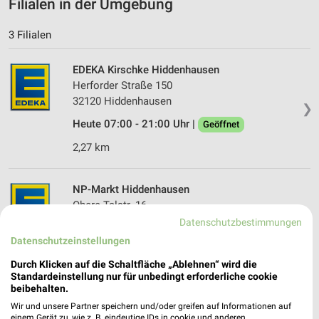
Filialen in der Umgebung
3 Filialen
EDEKA Kirschke Hiddenhausen
Herforder Straße 150
32120 Hiddenhausen
❯
Heute 07:00 - 21:00 Uhr |
Geöffnet
2,27 km
NP-Markt Hiddenhausen
Obere Talstr. 16
❯
32120 Hiddenhausen
Datenschutzbestimmungen
Datenschutzeinstellungen
3,02 km
Durch Klicken auf die Schaltfläche „Ablehnen“ wird die
Standardeinstellung nur für unbedingt erforderliche cookie
EDEKA Sieveking Bünde
beibehalten.
Herforder Straße 112
Wir und unsere Partner speichern und/oder greifen auf Informationen auf
32257 Bünde
einem Gerät zu, wie z. B. eindeutige IDs in cookie und anderen