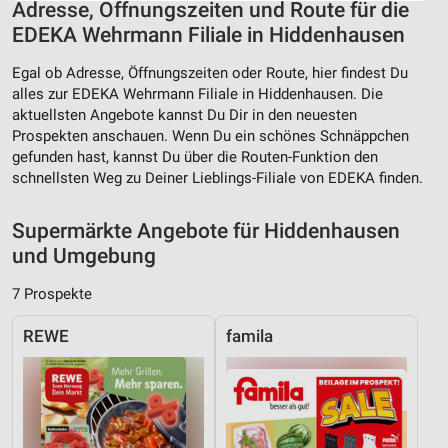
Website/App.
Adresse, Öffnungszeiten und Route für die
EDEKA Wehrmann Filiale in Hiddenhausen
Partnerliste anzeigen (1 IAB-Anbieter)
Wir nutzen Ihre Daten für folgende Zwecke:
Egal ob Adresse, Öffnungszeiten oder Route, hier findest Du
IAB-Verarbeitungszwecke:
alles zur EDEKA Wehrmann Filiale in Hiddenhausen. Die
Speichern von oder Zugriff auf Informationen
aktuellsten Angebote kannst Du Dir in den neuesten
auf einem Endgerät
Prospekten anschauen. Wenn Du ein schönes Schnäppchen
gefunden hast, kannst Du über die Routen-Funktion den
Verwendung reduzierter Daten zur Auswahl von
schnellsten Weg zu Deiner Lieblings-Filiale von EDEKA finden.
Werbeanzeigen
Supermärkte Angebote für Hiddenhausen
Erstellung von Profilen für personalisierte
Werbung
und Umgebung
Verwendung von Profilen zur Auswahl
7 Prospekte
personalisierter Werbung
REWE
famila
Erstellung von Profilen zur Personalisierung
von Inhalten
Verwendung von Profilen zur Auswahl
personalisierter Inhalte