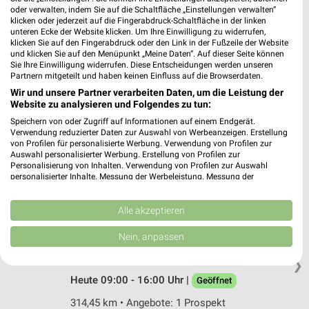
oder verwalten, indem Sie auf die Schaltfläche „Einstellungen verwalten“
Klosterstraße 12
klicken oder jederzeit auf die Fingerabdruck-Schaltfläche in der linken
32545 Bad Oeynhausen
❯
unteren Ecke der Website klicken. Um Ihre Einwilligung zu widerrufen,
klicken Sie auf den Fingerabdruck oder den Link in der Fußzeile der Website
Heute 09:00 - 14:00 Uhr |
Geöffnet
und klicken Sie auf den Menüpunkt „Meine Daten“. Auf dieser Seite können
Sie Ihre Einwilligung widerrufen. Diese Entscheidungen werden unseren
314,76 km
Partnern mitgeteilt und haben keinen Einfluss auf die Browserdaten.
Wir und unsere Partner verarbeiten Daten, um die Leistung der
Website zu analysieren und Folgendes zu tun:
Jawoll Markt Lübbecke
Speichern von oder Zugriff auf Informationen auf einem Endgerät.
Zeiss-Straße 1
Verwendung reduzierter Daten zur Auswahl von Werbeanzeigen. Erstellung
32312 Lübbecke
von Profilen für personalisierte Werbung. Verwendung von Profilen zur
❯
Auswahl personalisierter Werbung. Erstellung von Profilen zur
Heute 09:00 - 18:00 Uhr |
Geöffnet
Personalisierung von Inhalten. Verwendung von Profilen zur Auswahl
personalisierter Inhalte. Messung der Werbeleistung. Messung der
324,87 km • Angebote: 2 Prospekte
Performance von Inhalten. Analyse von Zielgruppen durch Statistiken oder
Kombinationen von Daten aus verschiedenen Quellen. Entwicklung und
Verbesserung der Angebote. Verwendung reduzierter Daten zur Auswahl
Alle akzeptieren
von Inhalten.
Posten-Börse Bad Oeynhausen
Daten können außerhalb der Europäischen Union weitergegeben und in die
Nein, anpassen
Schwarzer Weg 41
USA gesendet werden.
32549 Bad Oeynhausen
Ihre Einwilligung und die cookie Richtlinie gelten ausschließlich für diese
❯
Website/App.
Heute 09:00 - 16:00 Uhr |
Geöffnet
Partnerliste anzeigen (1 IAB-Anbieter)
314,45 km • Angebote: 1 Prospekt
Wir nutzen Ihre Daten für folgende Zwecke: