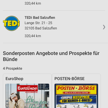
320,44 km
Analyse von Zielgruppen durch Statistiken oder
Kombinationen von Daten aus verschiedenen
Quellen
TEDi Bad Salzuflen
Lange Str. 21 - 25
Entwicklung und Verbesserung der Angebote
❯
32105 Bad Salzuflen
Verwendung reduzierter Daten zur Auswahl von
320,44 km
Inhalten
IAB-Besonderheiten:
Sonderposten Angebote und Prospekte für
Verwendung genauer Standortdaten
Bünde
Geräte anhand von aktiv angeforderten
4 Prospekte
Informationen identifizieren
Nicht-IAB-Verarbeitungszwecke:
EuroShop
POSTEN-BÖRSE
Notwendig
Performance
Funktional