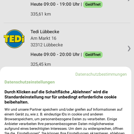
Heute 09:00 - 19:00 Uhr |
Geöffnet
335,61 km
Tedi Lübbecke
Am Markt 16
32312 Lübbecke
❯
Heute 09:00 - 20:00 Uhr |
Geöffnet
325,45 km
Datenschutzbestimmungen
Posten-Börse Nettelstedt
Datenschutzeinstellungen
Ravensberger Straße 20
Durch Klicken auf die Schaltfläche „Ablehnen“ wird die
32312 Nettelstedt
Standardeinstellung nur für unbedingt erforderliche cookie
❯
beibehalten.
Heute 09:00 - 16:00 Uhr |
Geöffnet
Wir und unsere Partner speichern und/oder greifen auf Informationen auf
320,39 km • Angebote: 1 Prospekt
einem Gerät zu, wie z. B. eindeutige IDs in cookie und anderen
Browserspeichern, um personenbezogene Daten zu verarbeiten. Einige
Anbieter verarbeiten Ihre personenbezogenen Daten möglicherweise
aufgrund eines berechtigten Interesses. Um dem zu widersprechen, öffnen
MÄC-GEIZ Bad Oeynhausen
Sie die „Einstellungen“. Sie können Ihre Einstellungen akzeptieren, ablehnen