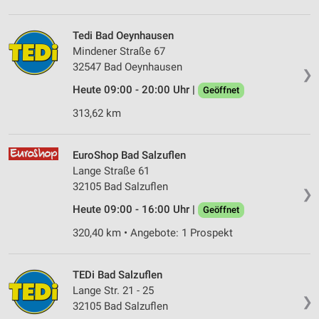
IAB-Verarbeitungszwecke:
Speichern von oder Zugriff auf Informationen
Tedi Bad Oeynhausen
auf einem Endgerät
Mindener Straße 67
32547 Bad Oeynhausen
❯
Verwendung reduzierter Daten zur Auswahl von
Werbeanzeigen
Heute 09:00 - 20:00 Uhr |
Geöffnet
313,62 km
Erstellung von Profilen für personalisierte
Werbung
EuroShop Bad Salzuflen
Verwendung von Profilen zur Auswahl
Lange Straße 61
personalisierter Werbung
32105 Bad Salzuflen
❯
Erstellung von Profilen zur Personalisierung
Heute 09:00 - 16:00 Uhr |
Geöffnet
von Inhalten
320,40 km • Angebote: 1 Prospekt
Verwendung von Profilen zur Auswahl
personalisierter Inhalte
TEDi Bad Salzuflen
Messung der Werbeleistung
Lange Str. 21 - 25
❯
32105 Bad Salzuflen
Messung der Performance von Inhalten