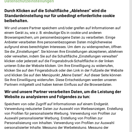
Datenschutzeinstellungen
410,64 km
Durch Klicken auf die Schaltfläche „Ablehnen“ wird die
Standardeinstellung nur für unbedingt erforderliche cookie
beibehalten.
Ernsting's family Hainburg
Wir und unsere Partner speichern und/oder greifen auf Informationen auf
Fasanerie-Arkaden 6
einem Gerät zu, wie z. B. eindeutige IDs in cookie und anderen
Browserspeichern, um personenbezogene Daten zu verarbeiten. Einige
63512 Hainburg
❯
Anbieter verarbeiten Ihre personenbezogenen Daten möglicherweise
aufgrund eines berechtigten Interesses. Um dem zu widersprechen, öffnen
Heute
geschlossen
Sie die „Einstellungen“. Sie können Ihre Einstellungen akzeptieren, ablehnen
oder verwalten, indem Sie auf die Schaltfläche „Einstellungen verwalten“
411,56 km
klicken oder jederzeit auf die Fingerabdruck-Schaltfläche in der linken
unteren Ecke der Website klicken. Um Ihre Einwilligung zu widerrufen,
klicken Sie auf den Fingerabdruck oder den Link in der Fußzeile der Website
Ernsting's family Mühlheim am Main
und klicken Sie auf den Menüpunkt „Meine Daten“. Auf dieser Seite können
Sie Ihre Einwilligung widerrufen. Diese Entscheidungen werden unseren
Bahnhofstraße 3
Partnern mitgeteilt und haben keinen Einfluss auf die Browserdaten.
63165 Mühlheim am Main
❯
Wir und unsere Partner verarbeiten Daten, um die Leistung der
Website zu analysieren und Folgendes zu tun:
Heute
geschlossen
Speichern von oder Zugriff auf Informationen auf einem Endgerät.
414,47 km
Verwendung reduzierter Daten zur Auswahl von Werbeanzeigen. Erstellung
von Profilen für personalisierte Werbung. Verwendung von Profilen zur
Auswahl personalisierter Werbung. Erstellung von Profilen zur
Personalisierung von Inhalten. Verwendung von Profilen zur Auswahl
Ernsting's family Bad Nauheim
personalisierter Inhalte. Messung der Werbeleistung. Messung der
Kurstrasse 2