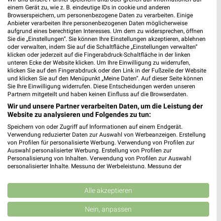
einem Gerät zu, wie z. B. eindeutige IDs in cookie und anderen
Browserspeichern, um personenbezogene Daten zu verarbeiten. Einige
Anbieter verarbeiten Ihre personenbezogenen Daten möglicherweise
aufgrund eines berechtigten Interesses. Um dem zu widersprechen, öffnen
Sie die „Einstellungen“. Sie können Ihre Einstellungen akzeptieren, ablehnen
oder verwalten, indem Sie auf die Schaltfläche „Einstellungen verwalten“
klicken oder jederzeit auf die Fingerabdruck-Schaltfläche in der linken
unteren Ecke der Website klicken. Um Ihre Einwilligung zu widerrufen,
klicken Sie auf den Fingerabdruck oder den Link in der Fußzeile der Website
und klicken Sie auf den Menüpunkt „Meine Daten“. Auf dieser Seite können
Adresse, Öffnungszeiten und Route für die
Sie Ihre Einwilligung widerrufen. Diese Entscheidungen werden unseren
Partnern mitgeteilt und haben keinen Einfluss auf die Browserdaten.
Ernsting's family Filiale in Büdingen
Wir und unsere Partner verarbeiten Daten, um die Leistung der
Website zu analysieren und Folgendes zu tun:
Egal ob Adresse, Öffnungszeiten oder Route, hier findest Du
Speichern von oder Zugriff auf Informationen auf einem Endgerät.
alles zur Ernsting's family Filiale in Büdingen. Die aktuellsten
Verwendung reduzierter Daten zur Auswahl von Werbeanzeigen. Erstellung
Angebote kannst Du Dir in den neuesten Prospekten
von Profilen für personalisierte Werbung. Verwendung von Profilen zur
anschauen. Wenn Du ein schönes Schnäppchen gefunden hast,
Auswahl personalisierter Werbung. Erstellung von Profilen zur
Personalisierung von Inhalten. Verwendung von Profilen zur Auswahl
kannst Du über die Routen-Funktion den schnellsten Weg zu
personalisierter Inhalte. Messung der Werbeleistung. Messung der
Deiner Lieblings-Filiale von Ernsting's family finden.
Performance von Inhalten. Analyse von Zielgruppen durch Statistiken oder
Kombinationen von Daten aus verschiedenen Quellen. Entwicklung und
Verbesserung der Angebote. Verwendung reduzierter Daten zur Auswahl
Alle akzeptieren
Mode & Bekleidung Angebote für Büdingen
von Inhalten.
Daten können außerhalb der Europäischen Union weitergegeben und in die
und Umgebung
Nein, anpassen
USA gesendet werden.