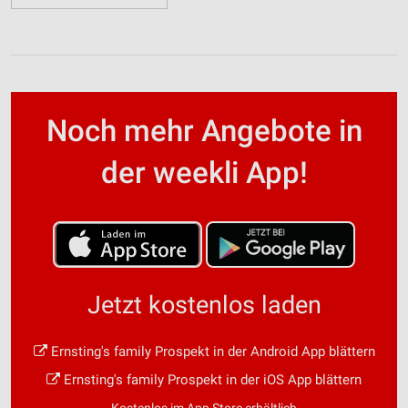
Noch mehr Angebote in
der weekli App!
Jetzt kostenlos laden
Ernsting's family Prospekt in der Android App blättern
Ernsting's family Prospekt in der iOS App blättern
Kostenlos im App Store erhältlich