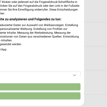
 klicken oder jederzeit auf die Fingerabdruck-Schaltfläche in
ospekt für Maintal
klicken Sie auf den Fingerabdruck oder den Link in der Fußzeile
önnen Sie Ihre Einwilligung widerrufen. Diese Entscheidungen
ten.
ite zu analysieren und Folgendes zu tun:
reduzierter Daten zur Auswahl von Werbeanzeigen. Erstellung
gszeiten
ersonalisierter Werbung. Erstellung von Profilen zur
ierter Inhalte. Messung der Werbeleistung. Messung der
binationen von Daten aus verschiedenen Quellen. Entwicklung
 Inhalten.
gesendet werden.
e/App.
ote für Bad Orb
nen
n
nen für Frankfurt