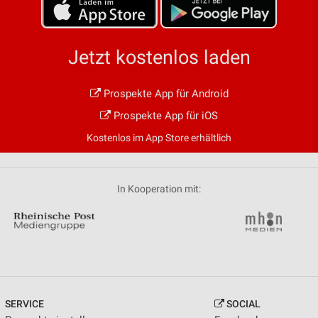
Jetzt kostenlos laden
Prospekte App für Android
Prospekte App für iOS
Kostenlos im App Store erhältlich
In Kooperation mit:
SERVICE
SOCIAL