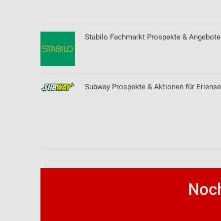
Erstellung von Profilen zur Personalisierung von Inhalten
Verwendung von Profilen zur Auswahl personalisierter Inhalte
Stabilo Fachmarkt Prospekte & Angebote 
Messung der Werbeleistung
Messung der Performance von Inhalten
Subway Prospekte & Aktionen für Erlens
Analyse von Zielgruppen durch Statistiken oder Kombinationen 
Quellen
Entwicklung und Verbesserung der Angebote
Verwendung reduzierter Daten zur Auswahl von Inhalten
IAB-Besonderheiten:
Verwendung genauer Standortdaten
Noch
Geräte anhand von aktiv angeforderten Informationen identifizie
Nicht-IAB-Verarbeitungszwecke: