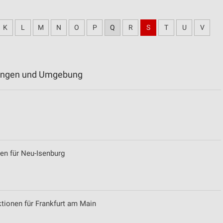
K
L
M
N
O
P
Q
R
S
T
U
V
üdingen und Umgebung
en für Neu-Isenburg
tionen für Frankfurt am Main