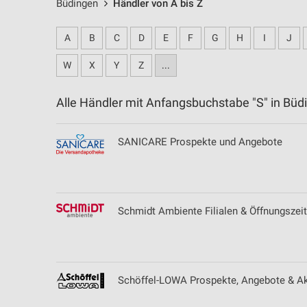
Büdingen
Händler von A bis Z
A
B
C
D
E
F
G
H
I
J
W
X
Y
Z
...
Alle Händler mit Anfangsbuchstabe "S" in B
SANICARE Prospekte und Angebote
Schmidt Ambiente Filialen & Öffnungszeit
Schöffel-LOWA Prospekte, Angebote & Ak