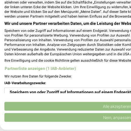
ablehnen oder verwalten, indem Sie auf die Schaltfläche „Einstellungen verwalten“
SIEMES Schuhcenter - aktueller Online Pr
der linken unteren Ecke der Website klicken. Um Ihre Einwilligung zu widerrufen, 
der Website und klicken Sie auf den Menüpunkt „Meine Daten“. Auf dieser Seite k
werden unseren Partnern mitgeteilt und haben keinen Einfluss auf die Browserda
Wir und unsere Partner verarbeiten Daten, um die Leistung der Webs
Speichern von oder Zugriff auf Informationen auf einem Endgerät. Verwendung 
Skywalker Sports GmbH Filialen & Öffnun
von Profilen für personalisierte Werbung. Verwendung von Profilen zur Auswahl p
Personalisierung von Inhalten. Verwendung von Profilen zur Auswahl personalis
Performance von Inhalten. Analyse von Zielgruppen durch Statistiken oder Kom
und Verbesserung der Angebote. Verwendung reduzierter Daten zur Auswahl von
Daten können außerhalb der Europäischen Union weitergegeben und in die USA 
Ihre Einwilligung und die cookie Richtlinie gelten ausschließlich für diese Websit
Sonderpreis Baumarkt Prospekte & Angeb
Partnerliste anzeigen (1 IAB-Anbieter)
Wir nutzen Ihre Daten für folgende Zwecke:
IAB-Verarbeitungszwecke:
Speichern von oder Zugriff auf Informationen auf einem Endgerät
Sport 2000 Prospekte, Angebote & Aktio
Verwendung reduzierter Daten zur Auswahl von Werbeanzeigen
Alle akzeptiere
Erstellung von Profilen für personalisierte Werbung
Nein, anpassen
SportScheck Prospekte, Angebote & Aktio
Verwendung von Profilen zur Auswahl personalisierter Werbung