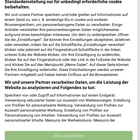
Filialen in der Umgebung
Standardeinstellung nur für unbedingt erforderliche cookie
beibehalten.
3 Filialen
Wir und unsere Partner speichern und/oder greifen auf Informationen auf
einem Gerät zu, wie z. B. eindeutige IDs in cookie und anderen
Browserspeichern, um personenbezogene Daten zu verarbeiten. Einige
Tedi Hammersbach
Anbieter verarbeiten Ihre personenbezogenen Daten möglicherweise
aufgrund eines berechtigten Interesses. Um dem zu widersprechen, öffnen
Am Lachbach 11
Sie die „Einstellungen“. Sie können Ihre Einstellungen akzeptieren, ablehnen
63546 Hammersbach
oder verwalten, indem Sie auf die Schaltfläche „Einstellungen verwalten“
❯
klicken oder jederzeit auf die Fingerabdruck-Schaltfläche in der linken
Heute 09:00 - 20:00 Uhr |
Geöffnet
unteren Ecke der Website klicken. Um Ihre Einwilligung zu widerrufen,
klicken Sie auf den Fingerabdruck oder den Link in der Fußzeile der Website
9,68 km
und klicken Sie auf den Menüpunkt „Meine Daten“. Auf dieser Seite können
Sie Ihre Einwilligung widerrufen. Diese Entscheidungen werden unseren
Partnern mitgeteilt und haben keinen Einfluss auf die Browserdaten.
Wir und unsere Partner verarbeiten Daten, um die Leistung der
TEDİ Gelnhausen
Website zu analysieren und Folgendes zu tun:
Freigerichter Str. 2
❯
Speichern von oder Zugriff auf Informationen auf einem Endgerät.
63571 Gelnhausen
Verwendung reduzierter Daten zur Auswahl von Werbeanzeigen. Erstellung
von Profilen für personalisierte Werbung. Verwendung von Profilen zur
10,99 km
Auswahl personalisierter Werbung. Erstellung von Profilen zur
Personalisierung von Inhalten. Verwendung von Profilen zur Auswahl
personalisierter Inhalte. Messung der Werbeleistung. Messung der
Tedi Gelnhausen
Performance von Inhalten. Analyse von Zielgruppen durch Statistiken oder
Kombinationen von Daten aus verschiedenen Quellen. Entwicklung und
Hailerer Str. 15
Verbesserung der Angebote. Verwendung reduzierter Daten zur Auswahl
Alle akzeptieren
63571 Gelnhausen