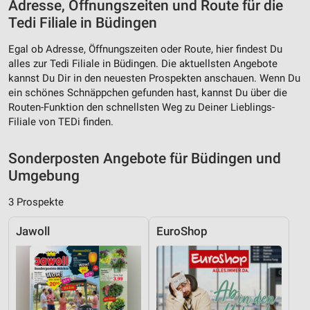
Adresse, Öffnungszeiten und Route für die
Verwendung von Profilen zur Auswahl
Tedi Filiale in Büdingen
personalisierter Inhalte
Egal ob Adresse, Öffnungszeiten oder Route, hier findest Du
Messung der Werbeleistung
alles zur Tedi Filiale in Büdingen. Die aktuellsten Angebote
kannst Du Dir in den neuesten Prospekten anschauen. Wenn Du
Messung der Performance von Inhalten
ein schönes Schnäppchen gefunden hast, kannst Du über die
Routen-Funktion den schnellsten Weg zu Deiner Lieblings-
Analyse von Zielgruppen durch Statistiken oder
Filiale von TEDi finden.
Kombinationen von Daten aus verschiedenen
Quellen
Sonderposten Angebote für Büdingen und
Entwicklung und Verbesserung der Angebote
Umgebung
Verwendung reduzierter Daten zur Auswahl von
3 Prospekte
Inhalten
IAB-Besonderheiten:
Jawoll
EuroShop
Verwendung genauer Standortdaten
Geräte anhand von aktiv angeforderten
Informationen identifizieren
Nicht-IAB-Verarbeitungszwecke: