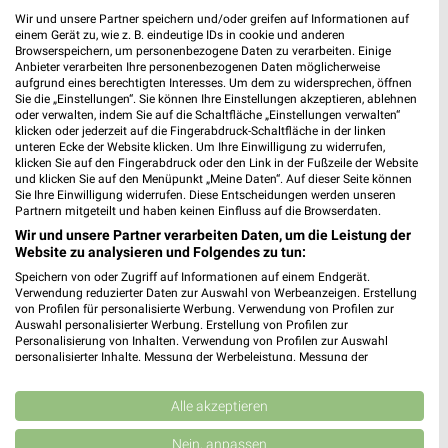
Wir und unsere Partner speichern und/oder greifen auf Informationen auf
einem Gerät zu, wie z. B. eindeutige IDs in cookie und anderen
Browserspeichern, um personenbezogene Daten zu verarbeiten. Einige
Anbieter verarbeiten Ihre personenbezogenen Daten möglicherweise
aufgrund eines berechtigten Interesses. Um dem zu widersprechen, öffnen
Sie die „Einstellungen“. Sie können Ihre Einstellungen akzeptieren, ablehnen
oder verwalten, indem Sie auf die Schaltfläche „Einstellungen verwalten“
klicken oder jederzeit auf die Fingerabdruck-Schaltfläche in der linken
unteren Ecke der Website klicken. Um Ihre Einwilligung zu widerrufen,
klicken Sie auf den Fingerabdruck oder den Link in der Fußzeile der Website
und klicken Sie auf den Menüpunkt „Meine Daten“. Auf dieser Seite können
Sie Ihre Einwilligung widerrufen. Diese Entscheidungen werden unseren
Partnern mitgeteilt und haben keinen Einfluss auf die Browserdaten.
Adresse, Öffnungszeiten und Route für die
Wir und unsere Partner verarbeiten Daten, um die Leistung der
Ernsting's family Filiale in Gründau
Website zu analysieren und Folgendes zu tun:
Speichern von oder Zugriff auf Informationen auf einem Endgerät.
Egal ob Adresse, Öffnungszeiten oder Route, hier findest Du
Verwendung reduzierter Daten zur Auswahl von Werbeanzeigen. Erstellung
alles zur Ernsting's family Filiale in Gründau. Die aktuellsten
von Profilen für personalisierte Werbung. Verwendung von Profilen zur
Angebote kannst Du Dir in den neuesten Prospekten
Auswahl personalisierter Werbung. Erstellung von Profilen zur
Personalisierung von Inhalten. Verwendung von Profilen zur Auswahl
anschauen. Wenn Du ein schönes Schnäppchen gefunden hast,
personalisierter Inhalte. Messung der Werbeleistung. Messung der
kannst Du über die Routen-Funktion den schnellsten Weg zu
Performance von Inhalten. Analyse von Zielgruppen durch Statistiken oder
Deiner Lieblings-Filiale von Ernsting's family finden.
Kombinationen von Daten aus verschiedenen Quellen. Entwicklung und
Verbesserung der Angebote. Verwendung reduzierter Daten zur Auswahl
Alle akzeptieren
von Inhalten.
Mode & Bekleidung Angebote für Gründau
Daten können außerhalb der Europäischen Union weitergegeben und in die
Nein, anpassen