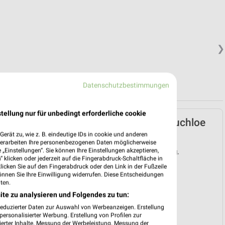
❯
Datenschutzbestimmungen
tellung nur für unbedingt erforderliche cookie
Müller Prospekt für Buchloe
ab Mo. den 03.08.
erät zu, wie z. B. eindeutige IDs in cookie und anderen
verarbeiten Ihre personenbezogenen Daten möglicherweise
„Einstellungen“. Sie können Ihre Einstellungen akzeptieren,
Gültig von 03. Aug. bis 08. Aug.
 klicken oder jederzeit auf die Fingerabdruck-Schaltfläche in
klicken Sie auf den Fingerabdruck oder den Link in der Fußzeile
📅
Kalendereintrag erstellen
önnen Sie Ihre Einwilligung widerrufen. Diese Entscheidungen
ten.
ite zu analysieren und Folgendes zu tun:
PROSPEKT BLÄTTERN
❯
reduzierter Daten zur Auswahl von Werbeanzeigen. Erstellung
ersonalisierter Werbung. Erstellung von Profilen zur
ierter Inhalte. Messung der Werbeleistung. Messung der