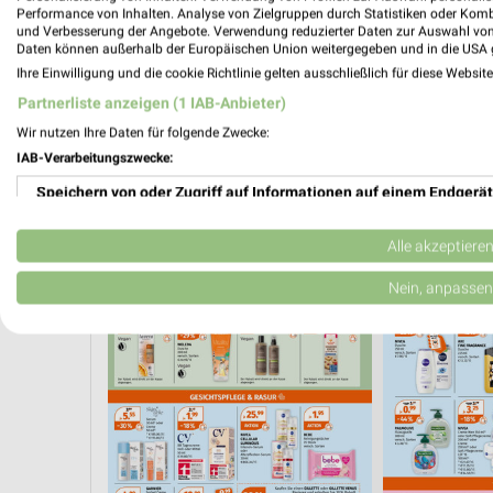
Performance von Inhalten. Analyse von Zielgruppen durch Statistiken oder Kom
und Verbesserung der Angebote. Verwendung reduzierter Daten zur Auswahl von
Daten können außerhalb der Europäischen Union weitergegeben und in die USA 
Ihre Einwilligung und die cookie Richtlinie gelten ausschließlich für diese Websit
Partnerliste anzeigen (1 IAB-Anbieter)
Wir nutzen Ihre Daten für folgende Zwecke:
IAB-Verarbeitungszwecke:
Speichern von oder Zugriff auf Informationen auf einem Endgerät
Verwendung reduzierter Daten zur Auswahl von Werbeanzeigen
Alle akzeptiere
AKTIONEN, RABATTE & GUTSCHEINE
WELLNESS FÜR ZUHAUSE
Erstellung von Profilen für personalisierte Werbung
Nein, anpassen
Verwendung von Profilen zur Auswahl personalisierter Werbung
Erstellung von Profilen zur Personalisierung von Inhalten
Verwendung von Profilen zur Auswahl personalisierter Inhalte
Messung der Werbeleistung