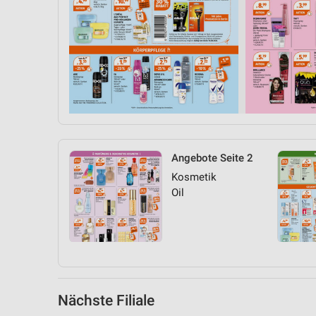
Messung der Performance von Inhalten
Analyse von Zielgruppen durch Statistiken oder Kombinationen 
Quellen
Entwicklung und Verbesserung der Angebote
Verwendung reduzierter Daten zur Auswahl von Inhalten
IAB-Besonderheiten:
Verwendung genauer Standortdaten
Angebote Seite 2
Kosmetik
Geräte anhand von aktiv angeforderten Informationen identifizie
Oil
Nicht-IAB-Verarbeitungszwecke:
Notwendig
Performance
Funktional
Nächste Filiale
Werbung