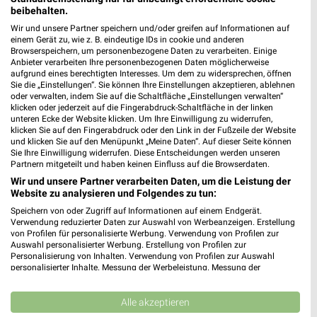
86916 Kaufering
❯
beibehalten.
Heute 07:00 - 20:00 Uhr |
Geöffnet
Wir und unsere Partner speichern und/oder greifen auf Informationen auf
einem Gerät zu, wie z. B. eindeutige IDs in cookie und anderen
524,88 km • Angebote: 1 Prospekt
Browserspeichern, um personenbezogene Daten zu verarbeiten. Einige
Anbieter verarbeiten Ihre personenbezogenen Daten möglicherweise
aufgrund eines berechtigten Interesses. Um dem zu widersprechen, öffnen
Sie die „Einstellungen“. Sie können Ihre Einstellungen akzeptieren, ablehnen
REWE Kaufering
oder verwalten, indem Sie auf die Schaltfläche „Einstellungen verwalten“
Kolpingstr. 12
klicken oder jederzeit auf die Fingerabdruck-Schaltfläche in der linken
unteren Ecke der Website klicken. Um Ihre Einwilligung zu widerrufen,
86916 Kaufering
❯
klicken Sie auf den Fingerabdruck oder den Link in der Fußzeile der Website
und klicken Sie auf den Menüpunkt „Meine Daten“. Auf dieser Seite können
Heute 07:00 - 20:00 Uhr |
Geöffnet
Sie Ihre Einwilligung widerrufen. Diese Entscheidungen werden unseren
Partnern mitgeteilt und haben keinen Einfluss auf die Browserdaten.
524,63 km • Angebote: 2 Prospekte
Wir und unsere Partner verarbeiten Daten, um die Leistung der
Website zu analysieren und Folgendes zu tun:
Feneberg Landsberg
Speichern von oder Zugriff auf Informationen auf einem Endgerät.
Verwendung reduzierter Daten zur Auswahl von Werbeanzeigen. Erstellung
Weilheimer Straße 9-11
von Profilen für personalisierte Werbung. Verwendung von Profilen zur
86899 Landsberg
Auswahl personalisierter Werbung. Erstellung von Profilen zur
❯
Personalisierung von Inhalten. Verwendung von Profilen zur Auswahl
Heute 08:00 - 20:00 Uhr |
Öffnet in 41 Min.
personalisierter Inhalte. Messung der Werbeleistung. Messung der
Performance von Inhalten. Analyse von Zielgruppen durch Statistiken oder
528,62 km • Angebote: 1 Prospekt
Kombinationen von Daten aus verschiedenen Quellen. Entwicklung und
Verbesserung der Angebote. Verwendung reduzierter Daten zur Auswahl
Alle akzeptieren
von Inhalten.