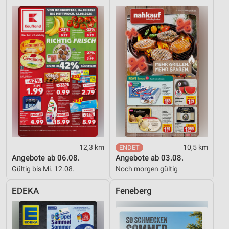
Verwendung von Profilen zur Auswahl
personalisierter Inhalte
Messung der Werbeleistung
Messung der Performance von Inhalten
Analyse von Zielgruppen durch Statistiken oder
Kombinationen von Daten aus verschiedenen
Quellen
Entwicklung und Verbesserung der Angebote
Verwendung reduzierter Daten zur Auswahl von
Inhalten
12,3 km
10,5 km
Angebote ab 06.08.
Angebote ab 03.08.
IAB-Besonderheiten:
Gültig bis Mi. 12.08.
Noch morgen gültig
Verwendung genauer Standortdaten
EDEKA
Feneberg
Geräte anhand von aktiv angeforderten
Informationen identifizieren
Nicht-IAB-Verarbeitungszwecke: