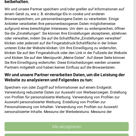
beibehalten.
Wir und unsere Partner speichern und/oder greifen auf Informationen auf
einem Gerät zu, wie z. B. eindeutige IDs in cookie und anderen
Browserspeichern, um personenbezogene Daten zu verarbeiten. Einige
Anbieter verarbeiten Ihre personenbezogenen Daten möglicherweise
aufgrund eines berechtigten Interesses. Um dem zu widersprechen, öffnen
Sie die „Einstellungen“. Sie können Ihre Einstellungen akzeptieren, ablehnen
oder verwalten, indem Sie auf die Schaltfläche „Einstellungen verwalten“
klicken oder jederzeit auf die Fingerabdruck-Schaltfläche in der linken
unteren Ecke der Website klicken. Um Ihre Einwilligung zu widerrufen,
klicken Sie auf den Fingerabdruck oder den Link in der Fußzeile der Website
und klicken Sie auf den Menüpunkt „Meine Daten“. Auf dieser Seite können
Noch mehr Angebote in
Sie Ihre Einwilligung widerrufen. Diese Entscheidungen werden unseren
Partnern mitgeteilt und haben keinen Einfluss auf die Browserdaten.
der weekli App!
Wir und unsere Partner verarbeiten Daten, um die Leistung der
Website zu analysieren und Folgendes zu tun:
Speichern von oder Zugriff auf Informationen auf einem Endgerät.
Verwendung reduzierter Daten zur Auswahl von Werbeanzeigen. Erstellung
von Profilen für personalisierte Werbung. Verwendung von Profilen zur
Auswahl personalisierter Werbung. Erstellung von Profilen zur
Personalisierung von Inhalten. Verwendung von Profilen zur Auswahl
personalisierter Inhalte. Messung der Werbeleistung. Messung der
Performance von Inhalten. Analyse von Zielgruppen durch Statistiken oder
Jetzt kostenlos laden
Kombinationen von Daten aus verschiedenen Quellen. Entwicklung und
Verbesserung der Angebote. Verwendung reduzierter Daten zur Auswahl
Alle akzeptieren
von Inhalten.
Prospekte App für Android
Daten können außerhalb der Europäischen Union weitergegeben und in die