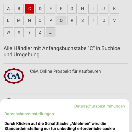
A
B
C
D
E
F
G
H
I
J
K
L
M
N
O
P
Q
R
S
T
U
V
W
X
Y
Z
...
Alle Händler mit Anfangsbuchstabe "C" in Buchloe
und Umgebung
C&A Online Prospekt für Kaufbeuren
Comazo Filialen & Öffnungszeiten für
Datenschutzbestimmungen
Memmingen
Datenschutzeinstellungen
Durch Klicken auf die Schaltfläche „Ablehnen“ wird die
Standardeinstellung nur für unbedingt erforderliche cookie
cyberport Angebote im aktuellen Prospekt