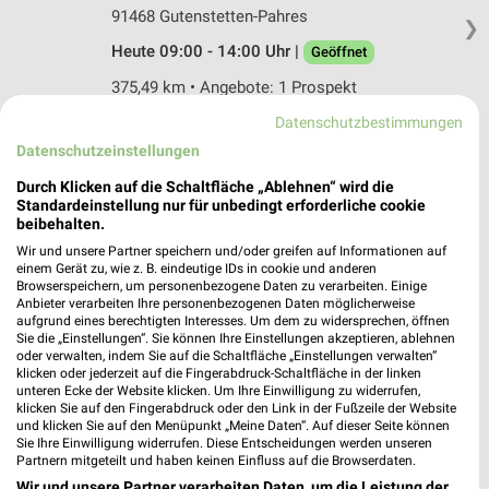
91468 Gutenstetten-Pahres
❯
Heute 09:00 - 14:00 Uhr |
Geöffnet
375,49 km • Angebote: 1 Prospekt
Datenschutzbestimmungen
Datenschutzeinstellungen
HEM expert Bad Mergentheim
Boxberger Straße 1-5
Durch Klicken auf die Schaltfläche „Ablehnen“ wird die
97980 Bad Mergentheim
Standardeinstellung nur für unbedingt erforderliche cookie
❯
beibehalten.
Heute 09:00 - 18:00 Uhr |
Geöffnet
Wir und unsere Partner speichern und/oder greifen auf Informationen auf
einem Gerät zu, wie z. B. eindeutige IDs in cookie und anderen
422,08 km • Angebote: 1 Prospekt
Browserspeichern, um personenbezogene Daten zu verarbeiten. Einige
Anbieter verarbeiten Ihre personenbezogenen Daten möglicherweise
aufgrund eines berechtigten Interesses. Um dem zu widersprechen, öffnen
EURONICS XXL Schlegelmilch Haßfurt
Sie die „Einstellungen“. Sie können Ihre Einstellungen akzeptieren, ablehnen
oder verwalten, indem Sie auf die Schaltfläche „Einstellungen verwalten“
Godelstatt 8
klicken oder jederzeit auf die Fingerabdruck-Schaltfläche in der linken
97437 Haßfurt
❯
unteren Ecke der Website klicken. Um Ihre Einwilligung zu widerrufen,
klicken Sie auf den Fingerabdruck oder den Link in der Fußzeile der Website
Heute 09:00 - 16:00 Uhr |
Geöffnet
und klicken Sie auf den Menüpunkt „Meine Daten“. Auf dieser Seite können
Sie Ihre Einwilligung widerrufen. Diese Entscheidungen werden unseren
340,86 km
Partnern mitgeteilt und haben keinen Einfluss auf die Browserdaten.
Wir und unsere Partner verarbeiten Daten, um die Leistung der