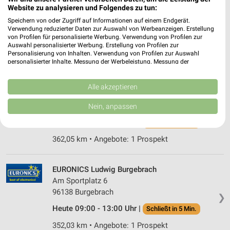
Website zu analysieren und Folgendes zu tun:
EURONICS Heller Markt Erlbach
Speichern von oder Zugriff auf Informationen auf einem Endgerät.
Hauptstr. 36-38-40
Verwendung reduzierter Daten zur Auswahl von Werbeanzeigen. Erstellung
❯
91459 Markt Erlbach
von Profilen für personalisierte Werbung. Verwendung von Profilen zur
Auswahl personalisierter Werbung. Erstellung von Profilen zur
389,47 km • Angebote: 1 Prospekt
Personalisierung von Inhalten. Verwendung von Profilen zur Auswahl
personalisierter Inhalte. Messung der Werbeleistung. Messung der
Performance von Inhalten. Analyse von Zielgruppen durch Statistiken oder
Kombinationen von Daten aus verschiedenen Quellen. Entwicklung und
EURONICS Schumm Hammelburg
Verbesserung der Angebote. Verwendung reduzierter Daten zur Auswahl
Alle akzeptieren
Saaletalstr. 1
von Inhalten.
Daten können außerhalb der Europäischen Union weitergegeben und in die
97762 Hammelburg
Nein, anpassen
❯
USA gesendet werden.
Heute 09:00 - 13:00 Uhr |
Ihre Einwilligung und die cookie Richtlinie gelten ausschließlich für diese
Schließt in 5 Min.
Website/App.
362,05 km • Angebote: 1 Prospekt
Partnerliste anzeigen (1 IAB-Anbieter)
Wir nutzen Ihre Daten für folgende Zwecke:
EURONICS Ludwig Burgebrach
IAB-Verarbeitungszwecke:
Am Sportplatz 6
Speichern von oder Zugriff auf Informationen
96138 Burgebrach
auf einem Endgerät
❯
Heute 09:00 - 13:00 Uhr |
Schließt in 5 Min.
Verwendung reduzierter Daten zur Auswahl von
Werbeanzeigen
352,03 km • Angebote: 1 Prospekt