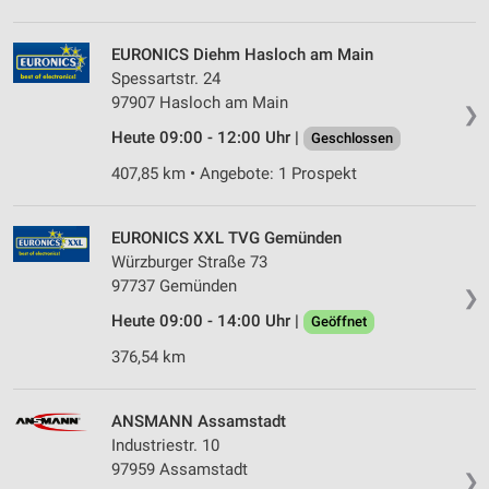
Erstellung von Profilen für personalisierte
Werbung
EURONICS Diehm Hasloch am Main
Spessartstr. 24
Verwendung von Profilen zur Auswahl
97907 Hasloch am Main
❯
personalisierter Werbung
Heute 09:00 - 12:00 Uhr |
Geschlossen
Erstellung von Profilen zur Personalisierung
407,85 km • Angebote: 1 Prospekt
von Inhalten
Verwendung von Profilen zur Auswahl
EURONICS XXL TVG Gemünden
personalisierter Inhalte
Würzburger Straße 73
Messung der Werbeleistung
97737 Gemünden
❯
Heute 09:00 - 14:00 Uhr |
Geöffnet
Messung der Performance von Inhalten
376,54 km
Analyse von Zielgruppen durch Statistiken oder
Kombinationen von Daten aus verschiedenen
Quellen
ANSMANN Assamstadt
Industriestr. 10
Entwicklung und Verbesserung der Angebote
97959 Assamstadt
❯