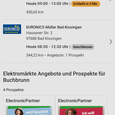
Verwendung reduzierter Daten zur Auswahl von
Heute 09:00 - 13:00 Uhr |
Schließt in 5 Min.
Inhalten
430,65 km
IAB-Besonderheiten:
Verwendung genauer Standortdaten
EURONICS Müller Bad Kissingen
Hausener Str. 2
Geräte anhand von aktiv angeforderten
97688 Bad Kissingen
Informationen identifizieren
❯
Heute 08:30 - 12:30 Uhr |
Geschlossen
Nicht-IAB-Verarbeitungszwecke:
Notwendig
344,22 km • Angebote: 1 Prospekt
Performance
Elektromärkte Angebote und Prospekte für
Funktional
Buchbrunn
Werbung
4 Prospekte
ElectronicPartner
ElectronicPartner