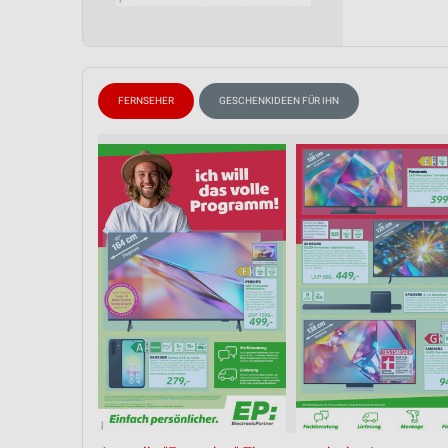
Messung der Performance von Inhalten
Analyse von Zielgruppen durch Statistiken oder Kombinationen 
Quellen
FERNSEHER
GESCHENKIDEEN FÜR IHN
Entwicklung und Verbesserung der Angebote
Verwendung reduzierter Daten zur Auswahl von Inhalten
IAB-Besonderheiten:
Verwendung genauer Standortdaten
Geräte anhand von aktiv angeforderten Informationen identifizie
Nicht-IAB-Verarbeitungszwecke:
Notwendig
Performance
Funktional
Werbung