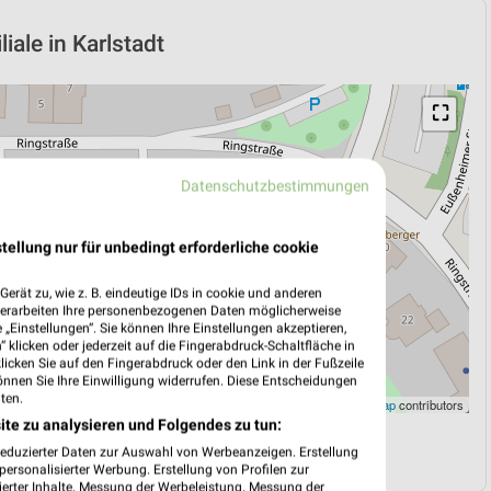
iale in Karlstadt
⛶
Datenschutzbestimmungen
tellung nur für unbedingt erforderliche cookie
erät zu, wie z. B. eindeutige IDs in cookie und anderen
verarbeiten Ihre personenbezogenen Daten möglicherweise
„Einstellungen“. Sie können Ihre Einstellungen akzeptieren,
 klicken oder jederzeit auf die Fingerabdruck-Schaltfläche in
klicken Sie auf den Fingerabdruck oder den Link in der Fußzeile
önnen Sie Ihre Einwilligung widerrufen. Diese Entscheidungen
ten.
Leaflet
|
©
OpenStreetMap
contributors
ite zu analysieren und Folgendes zu tun:
N
NAVIGATION MIT GOOGLE/IOS MAPS
reduzierter Daten zur Auswahl von Werbeanzeigen. Erstellung
ersonalisierter Werbung. Erstellung von Profilen zur
ierter Inhalte. Messung der Werbeleistung. Messung der