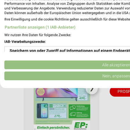
Performance von Inhalten. Analyse von Zielgruppen durch Statistiken oder Kom
und Verbesserung der Angebote. Verwendung reduzierter Daten zur Auswahl von
Aktuelle Angebote in dieser Filiale
Daten können außerhalb der Europäischen Union weitergegeben und in die USA 
Anzahl Prospekte: 2
Ihre Einwilligung und die cookie Richtlinie gelten ausschließlich für diese Websit
Letztes Prospektupdate: vor 8 Tagen
Partnerliste anzeigen (1 IAB-Anbieter)
Wir nutzen Ihre Daten für folgende Zwecke:
Electro
IAB-Verarbeitungszwecke:
31.07.
Speichern von oder Zugriff auf Informationen auf einem Endgerät
Unterhal
Verwendung reduzierter Daten zur Auswahl von Werbeanzeigen
Alle akzeptiere
Gültig von 
Erstellung von Profilen für personalisierte Werbung
📅
Kalende
Nein, anpassen
Verwendung von Profilen zur Auswahl personalisierter Werbung
❯
PROSP
Erstellung von Profilen zur Personalisierung von Inhalten
Verwendung von Profilen zur Auswahl personalisierter Inhalte
Messung der Werbeleistung