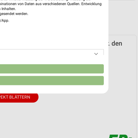
binationen von Daten aus verschiedenen Quellen. Entwicklung
 Inhalten.
gesendet werden.
e/App.
nicPartner Prospekt für Karlstadt ab Fr. den
tungselektronik 08/2026
n
31. Jul. bis 15. Aug.
reintrag erstellen
EKT BLÄTTERN