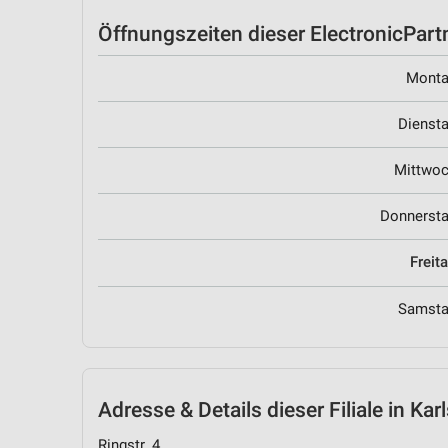
Öffnungszeiten
dieser ElectronicPartn
Mont
Dienst
Mittwo
Donnerst
Freit
Samst
Adresse & Details
dieser Filiale in Kar
Ringstr. 4