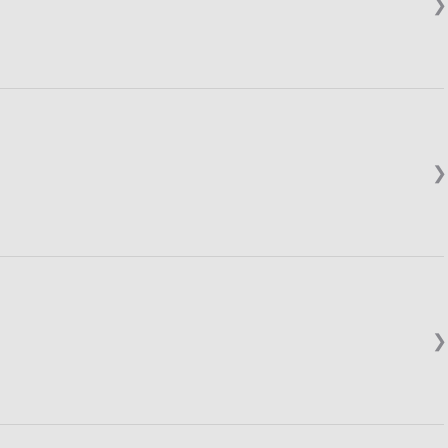
❯
❯
❯