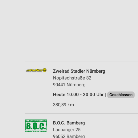
Messung der Performance von Inhalten
Analyse von Zielgruppen durch Statistiken oder Kombinationen 
Quellen
Entwicklung und Verbesserung der Angebote
Verwendung reduzierter Daten zur Auswahl von Inhalten
IAB-Besonderheiten:
Verwendung genauer Standortdaten
Zweirad Stadler Nürnberg
Nopitschstraße 82
Geräte anhand von aktiv angeforderten Informationen identifizie
90441 Nürnberg
Nicht-IAB-Verarbeitungszwecke:
Heute 10:00 - 20:00 Uhr |
Geschlossen
Notwendig
380,89 km
Performance
B.O.C. Bamberg
Funktional
Laubanger 25
96052 Bamberg
Werbung