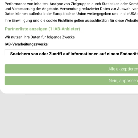
SportScheck Nürnberg
Performance von Inhalten. Analyse von Zielgruppen durch Statistiken oder Kom
und Verbesserung der Angebote. Verwendung reduzierter Daten zur Auswahl von
Ludwigsplatz 4-10
Daten können außerhalb der Europäischen Union weitergegeben und in die USA 
90403 Nürnberg
Ihre Einwilligung und die cookie Richtlinie gelten ausschließlich für diese Websit
Heute 10:00 - 20:00 Uhr |
Geschlossen
Partnerliste anzeigen (1 IAB-Anbieter)
378,26 km
Wir nutzen Ihre Daten für folgende Zwecke:
IAB-Verarbeitungszwecke:
Speichern von oder Zugriff auf Informationen auf einem Endgerät
Schöffel-LOWA Store Nürnberg
Krebsgasse 8
Verwendung reduzierter Daten zur Auswahl von Werbeanzeigen
90402 Nürnberg
Alle akzeptiere
Heute 10:00 - 19:00 Uhr |
Geschlossen
Erstellung von Profilen für personalisierte Werbung
Nein, anpassen
378,31 km
Verwendung von Profilen zur Auswahl personalisierter Werbung
Erstellung von Profilen zur Personalisierung von Inhalten
Verwendung von Profilen zur Auswahl personalisierter Inhalte
Messung der Werbeleistung