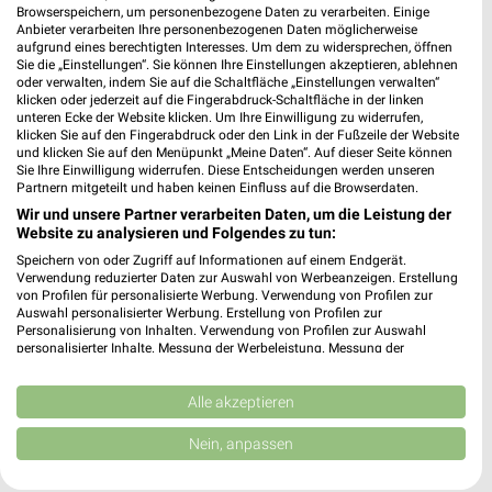
Browserspeichern, um personenbezogene Daten zu verarbeiten. Einige
Anbieter verarbeiten Ihre personenbezogenen Daten möglicherweise
aufgrund eines berechtigten Interesses. Um dem zu widersprechen, öffnen
Sie die „Einstellungen“. Sie können Ihre Einstellungen akzeptieren, ablehnen
oder verwalten, indem Sie auf die Schaltfläche „Einstellungen verwalten“
Noch mehr Angebote in
klicken oder jederzeit auf die Fingerabdruck-Schaltfläche in der linken
unteren Ecke der Website klicken. Um Ihre Einwilligung zu widerrufen,
klicken Sie auf den Fingerabdruck oder den Link in der Fußzeile der Website
der weekli App!
und klicken Sie auf den Menüpunkt „Meine Daten“. Auf dieser Seite können
Sie Ihre Einwilligung widerrufen. Diese Entscheidungen werden unseren
Partnern mitgeteilt und haben keinen Einfluss auf die Browserdaten.
Wir und unsere Partner verarbeiten Daten, um die Leistung der
Website zu analysieren und Folgendes zu tun:
Speichern von oder Zugriff auf Informationen auf einem Endgerät.
Verwendung reduzierter Daten zur Auswahl von Werbeanzeigen. Erstellung
von Profilen für personalisierte Werbung. Verwendung von Profilen zur
Auswahl personalisierter Werbung. Erstellung von Profilen zur
Jetzt kostenlos laden
Personalisierung von Inhalten. Verwendung von Profilen zur Auswahl
personalisierter Inhalte. Messung der Werbeleistung. Messung der
Performance von Inhalten. Analyse von Zielgruppen durch Statistiken oder
Prospekte App für Android
Kombinationen von Daten aus verschiedenen Quellen. Entwicklung und
Verbesserung der Angebote. Verwendung reduzierter Daten zur Auswahl
Alle akzeptieren
Prospekte App für iOS
von Inhalten.
Daten können außerhalb der Europäischen Union weitergegeben und in die
Nein, anpassen
Kostenlos im App Store erhältlich
USA gesendet werden.
Ihre Einwilligung und die cookie Richtlinie gelten ausschließlich für diese