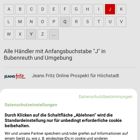
A
B
C
D
E
F
G
H
I
J
K
L
M
N
O
P
Q
R
S
T
U
V
W
X
Y
Z
...
Alle Händler mit Anfangsbuchstabe "J" in
Bubenreuth und Umgebung
Jeans Fritz Online Prospekt für Höchstadt
Datenschutzbestimmungen
Datenschutzeinstellungen
JYSK Katalog und Prospekte für Forchheim
Durch Klicken auf die Schaltfläche „Ablehnen“ wird die
Standardeinstellung nur für unbedingt erforderliche cookie
beibehalten.
Wir und unsere Partner speichern und/oder greifen auf Informationen auf
einem Gerät zu, wie z. B. eindeutige IDs in cookie und anderen