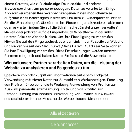
einem Gerät zu, wie z. B. eindeutige IDs in cookie und anderen
Browserspeichern, um personenbezogene Daten zu verarbeiten. Einige
Anbieter verarbeiten Ihre personenbezogenen Daten möglicherweise
aufgrund eines berechtigten Interesses. Um dem zu widersprechen, öffnen
Sie die „Einstellungen“. Sie können Ihre Einstellungen akzeptieren, ablehnen
oder verwalten, indem Sie auf die Schaltfläche „Einstellungen verwalten“
klicken oder jederzeit auf die Fingerabdruck-Schaltfläche in der linken
unteren Ecke der Website klicken. Um Ihre Einwilligung zu widerrufen,
klicken Sie auf den Fingerabdruck oder den Link in der Fußzeile der Website
und klicken Sie auf den Menüpunkt „Meine Daten“. Auf dieser Seite können
Sie Ihre Einwilligung widerrufen. Diese Entscheidungen werden unseren
Partnern mitgeteilt und haben keinen Einfluss auf die Browserdaten.
Wir und unsere Partner verarbeiten Daten, um die Leistung der
Website zu analysieren und Folgendes zu tun:
Speichern von oder Zugriff auf Informationen auf einem Endgerät.
Verwendung reduzierter Daten zur Auswahl von Werbeanzeigen. Erstellung
Adresse, Öffnungszeiten und Route für die
von Profilen für personalisierte Werbung. Verwendung von Profilen zur
Auswahl personalisierter Werbung. Erstellung von Profilen zur
BayWa AG Technik Servicestandort Erlangen
Personalisierung von Inhalten. Verwendung von Profilen zur Auswahl
personalisierter Inhalte. Messung der Werbeleistung. Messung der
Filiale in Erlangen
Performance von Inhalten. Analyse von Zielgruppen durch Statistiken oder
Kombinationen von Daten aus verschiedenen Quellen. Entwicklung und
Egal ob Adresse, Öffnungszeiten oder Route, hier findest Du
Verbesserung der Angebote. Verwendung reduzierter Daten zur Auswahl
Alle akzeptieren
alles zur BayWa AG Technik Servicestandort Erlangen Filiale in
von Inhalten.
Daten können außerhalb der Europäischen Union weitergegeben und in die
Erlangen. Die aktuellsten Angebote kannst Du Dir in den
Nein, anpassen
USA gesendet werden.
neuesten Prospekten anschauen. Wenn Du ein schönes