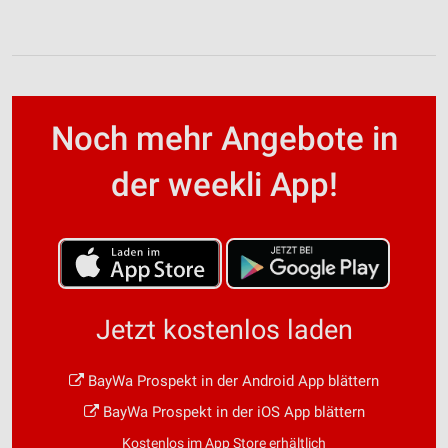
Noch mehr Angebote in
der weekli App!
Jetzt kostenlos laden
BayWa Prospekt in der Android App blättern
BayWa Prospekt in der iOS App blättern
Kostenlos im App Store erhältlich