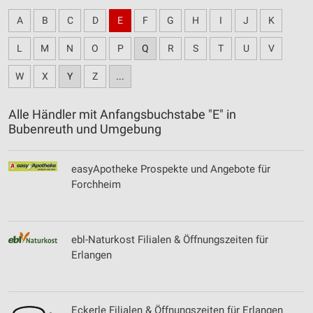
A
B
C
D
E
F
G
H
I
J
K
L
M
N
O
P
Q
R
S
T
U
V
W
X
Y
Z
...
Alle Händler mit Anfangsbuchstabe "E" in
Bubenreuth und Umgebung
easyApotheke Prospekte und Angebote für
Forchheim
ebl-Naturkost Filialen & Öffnungszeiten für
Erlangen
Eckerle Filialen & Öffnungszeiten für Erlangen