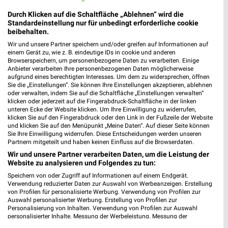
Durch Klicken auf die Schaltfläche „Ablehnen“ wird die
Standardeinstellung nur für unbedingt erforderliche cookie
Ernsting's family Online Prospekt für Erlangen
beibehalten.
Wir und unsere Partner speichern und/oder greifen auf Informationen auf
einem Gerät zu, wie z. B. eindeutige IDs in cookie und anderen
Browserspeichern, um personenbezogene Daten zu verarbeiten. Einige
Anbieter verarbeiten Ihre personenbezogenen Daten möglicherweise
aufgrund eines berechtigten Interesses. Um dem zu widersprechen, öffnen
EURONICS Angebote im aktuellen Prospekt für
Sie die „Einstellungen“. Sie können Ihre Einstellungen akzeptieren, ablehnen
Erlangen
oder verwalten, indem Sie auf die Schaltfläche „Einstellungen verwalten“
klicken oder jederzeit auf die Fingerabdruck-Schaltfläche in der linken
unteren Ecke der Website klicken. Um Ihre Einwilligung zu widerrufen,
klicken Sie auf den Fingerabdruck oder den Link in der Fußzeile der Website
und klicken Sie auf den Menüpunkt „Meine Daten“. Auf dieser Seite können
EURONICS XXL Angebote im aktuellen Prospekt
Sie Ihre Einwilligung widerrufen. Diese Entscheidungen werden unseren
für Neustadt/Aisch
Partnern mitgeteilt und haben keinen Einfluss auf die Browserdaten.
Wir und unsere Partner verarbeiten Daten, um die Leistung der
Website zu analysieren und Folgendes zu tun:
Speichern von oder Zugriff auf Informationen auf einem Endgerät.
europa apotheek Prospekte und Angebote
Verwendung reduzierter Daten zur Auswahl von Werbeanzeigen. Erstellung
von Profilen für personalisierte Werbung. Verwendung von Profilen zur
Auswahl personalisierter Werbung. Erstellung von Profilen zur
Personalisierung von Inhalten. Verwendung von Profilen zur Auswahl
personalisierter Inhalte. Messung der Werbeleistung. Messung der
Performance von Inhalten. Analyse von Zielgruppen durch Statistiken oder