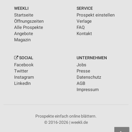
Informationen identifizieren
WEEKLI
SERVICE
Nicht-IAB-Verarbeitungszwecke:
Startseite
Prospekt einstellen
Notwendig
Öffnungszeiten
Verlage
Alle Prospekte
FAQ
Performance
Angebote
Kontakt
Magazin
Funktional
Werbung
SOCIAL
UNTERNEHMEN
Facebook
Jobs
Twitter
Presse
Instagram
Datenschutz
LinkedIn
AGB
Impressum
Prospekte einfach online blättern.
© 2016-2026 | weekli.de