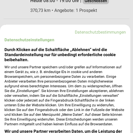
Heute 08:00 - 19:00 Uhr |
Geschlossen
370,73 km • Angebote: 1 Prospekt
OBI Lauf
Datenschutzbestimmungen
Faunberg 1
Datenschutzeinstellungen
91207 Lauf
❯
Durch Klicken auf die Schaltfläche „Ablehnen“ wird die
Heute 08:00 - 19:00 Uhr |
Geschlossen
Standardeinstellung nur für unbedingt erforderliche cookie
beibehalten.
364,53 km • Angebote: 1 Prospekt
Wir und unsere Partner speichern und/oder greifen auf Informationen auf
einem Gerät zu, wie z. B. eindeutige IDs in cookie und anderen
Browserspeichern, um personenbezogene Daten zu verarbeiten. Einige
OBI Schwabach
Anbieter verarbeiten Ihre personenbezogenen Daten möglicherweise
Nürnberger Str. 86
aufgrund eines berechtigten Interesses. Um dem zu widersprechen, öffnen
91126 Schwabach
Sie die „Einstellungen“. Sie können Ihre Einstellungen akzeptieren, ablehnen
❯
oder verwalten, indem Sie auf die Schaltfläche „Einstellungen verwalten“
Heute 08:00 - 20:00 Uhr |
klicken oder jederzeit auf die Fingerabdruck-Schaltfläche in der linken
Geschlossen
unteren Ecke der Website klicken. Um Ihre Einwilligung zu widerrufen,
391,11 km • Angebote: 1 Prospekt
klicken Sie auf den Fingerabdruck oder den Link in der Fußzeile der Website
und klicken Sie auf den Menüpunkt „Meine Daten“. Auf dieser Seite können
Sie Ihre Einwilligung widerrufen. Diese Entscheidungen werden unseren
Partnern mitgeteilt und haben keinen Einfluss auf die Browserdaten.
OBI Neustadt / Aisch
Wir und unsere Partner verarbeiten Daten, um die Leistung der