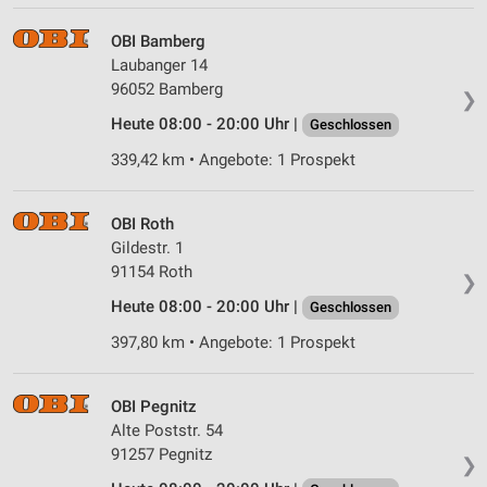
Erstellung von Profilen für personalisierte
OBI Bamberg
Werbung
Laubanger 14
96052 Bamberg
Verwendung von Profilen zur Auswahl
❯
personalisierter Werbung
Heute 08:00 - 20:00 Uhr |
Geschlossen
Erstellung von Profilen zur Personalisierung
339,42 km • Angebote: 1 Prospekt
von Inhalten
Verwendung von Profilen zur Auswahl
OBI Roth
personalisierter Inhalte
Gildestr. 1
91154 Roth
Messung der Werbeleistung
❯
Heute 08:00 - 20:00 Uhr |
Geschlossen
Messung der Performance von Inhalten
397,80 km • Angebote: 1 Prospekt
Analyse von Zielgruppen durch Statistiken oder
Kombinationen von Daten aus verschiedenen
Quellen
OBI Pegnitz
Alte Poststr. 54
Entwicklung und Verbesserung der Angebote
91257 Pegnitz
❯