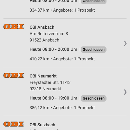
Heute 08:00 - 20:00 Uhr |
Geschlossen
Verwendung reduzierter Daten zur Auswahl von
Inhalten
334,87 km • Angebote: 1 Prospekt
IAB-Besonderheiten:
Verwendung genauer Standortdaten
OBI Ansbach
Am Reiterzentrum 8
Geräte anhand von aktiv angeforderten
91522 Ansbach
❯
Informationen identifizieren
Heute 08:00 - 20:00 Uhr |
Geschlossen
Nicht-IAB-Verarbeitungszwecke:
410,22 km • Angebote: 1 Prospekt
Notwendig
Performance
OBI Neumarkt
Freystädter Str. 11-13
Funktional
92318 Neumarkt
❯
Werbung
Heute 08:00 - 19:00 Uhr |
Geschlossen
386,12 km • Angebote: 1 Prospekt
OBI Sulzbach