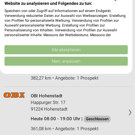
Riedweg 11
Website zu analysieren und Folgendes zu tun:
91413 Neustadt / Aisch
❯
Speichern von oder Zugriff auf Informationen auf einem Endgerät.
Verwendung reduzierter Daten zur Auswahl von Werbeanzeigen. Erstellung
Heute 08:00 - 20:00 Uhr |
Geschlossen
von Profilen für personalisierte Werbung. Verwendung von Profilen zur
Auswahl personalisierter Werbung. Erstellung von Profilen zur
381,33 km • Angebote: 1 Prospekt
Personalisierung von Inhalten. Verwendung von Profilen zur Auswahl
personalisierter Inhalte. Messung der Werbeleistung. Messung der
Performance von Inhalten. Analyse von Zielgruppen durch Statistiken oder
Kombinationen von Daten aus verschiedenen Quellen. Entwicklung und
OBI Schwarzenbruck
Verbesserung der Angebote. Verwendung reduzierter Daten zur Auswahl
Alle akzeptieren
Bahnhofstr. 2
von Inhalten.
90592 Schwarzenbruck
Daten können außerhalb der Europäischen Union weitergegeben und in die
❯
Nein, anpassen
USA gesendet werden.
Heute 08:30 - 19:00 Uhr |
Geschlossen
Ihre Einwilligung und die cookie Richtlinie gelten ausschließlich für diese
Website/App.
382,27 km • Angebote: 1 Prospekt
Partnerliste anzeigen (1 IAB-Anbieter)
Wir nutzen Ihre Daten für folgende Zwecke:
OBI Hohenstadt
IAB-Verarbeitungszwecke:
Happurger Str. 17
Speichern von oder Zugriff auf Informationen
91224 Hohenstadt
❯
auf einem Endgerät
Heute 08:00 - 19:00 Uhr |
Geschlossen
Verwendung reduzierter Daten zur Auswahl von
361,08 km • Angebote: 1 Prospekt
Werbeanzeigen