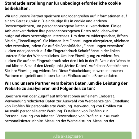
96170 Trabelsdorf
Standardeinstellung nur für unbedingt erforderliche cookie
❯
beibehalten.
Heute 06:30 - 18:00 Uhr |
Geschlossen
Wir und unsere Partner speichern und/oder greifen auf Informationen auf
einem Gerät zu, wie z. B. eindeutige IDs in cookie und anderen
346,20 km • Angebote: 1 Prospekt
Browserspeichern, um personenbezogene Daten zu verarbeiten. Einige
Anbieter verarbeiten Ihre personenbezogenen Daten möglicherweise
aufgrund eines berechtigten Interesses. Um dem zu widersprechen, öffnen
nah & gut Müller Burgpreppach
Sie die „Einstellungen“. Sie können Ihre Einstellungen akzeptieren, ablehnen
oder verwalten, indem Sie auf die Schaltfläche „Einstellungen verwalten“
Hauptstraße 104 A
klicken oder jederzeit auf die Fingerabdruck-Schaltfläche in der linken
97496 Burgpreppach
unteren Ecke der Website klicken. Um Ihre Einwilligung zu widerrufen,
❯
klicken Sie auf den Fingerabdruck oder den Link in der Fußzeile der Website
Heute 06:00 - 13:00 Uhr |
Geschlossen
und klicken Sie auf den Menüpunkt „Meine Daten“. Auf dieser Seite können
Sie Ihre Einwilligung widerrufen. Diese Entscheidungen werden unseren
326,62 km
Partnern mitgeteilt und haben keinen Einfluss auf die Browserdaten.
Wir und unsere Partner verarbeiten Daten, um die Leistung der
Website zu analysieren und Folgendes zu tun:
REWE Haßfurt
Speichern von oder Zugriff auf Informationen auf einem Endgerät.
Schweinfurter Str. 2
Verwendung reduzierter Daten zur Auswahl von Werbeanzeigen. Erstellung
97437 Haßfurt
von Profilen für personalisierte Werbung. Verwendung von Profilen zur
❯
Auswahl personalisierter Werbung. Erstellung von Profilen zur
Heute 07:00 - 20:00 Uhr |
Personalisierung von Inhalten. Verwendung von Profilen zur Auswahl
Geschlossen
personalisierter Inhalte. Messung der Werbeleistung. Messung der
342,47 km • Angebote: 2 Prospekte
Performance von Inhalten. Analyse von Zielgruppen durch Statistiken oder
Kombinationen von Daten aus verschiedenen Quellen. Entwicklung und
Verbesserung der Angebote. Verwendung reduzierter Daten zur Auswahl
Alle akzeptieren