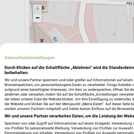
+
−
Datenschutzeinstellungen
Durch Klicken auf die Schaltfläche „Ablehnen“ wird die Standardeins
beibehalten.
Wir und unsere Partner speichern und/oder greifen auf Informationen auf einem G
Browserspeichern, um personenbezogene Daten zu verarbeiten. Einige Anbieter 
aufgrund eines berechtigten Interesses. Um dem zu widersprechen, öffnen Sie die 
ablehnen oder verwalten, indem Sie auf die Schaltfläche „Einstellungen verwalten“
der linken unteren Ecke der Website klicken. Um Ihre Einwilligung zu widerrufen, 
ÖPNV ANZEIGEN
LADESÄULEN ANZEIGE
der Website und klicken Sie auf den Menüpunkt „Meine Daten“. Auf dieser Seite k
werden unseren Partnern mitgeteilt und haben keinen Einfluss auf die Browserda
Wir und unsere Partner verarbeiten Daten, um die Leistung der Webs
Aktuelle Angebote in dieser Filiale
Speichern von oder Zugriff auf Informationen auf einem Endgerät. Verwendung 
von Profilen für personalisierte Werbung. Verwendung von Profilen zur Auswahl p
Anzahl Prospekte: 2
Personalisierung von Inhalten. Verwendung von Profilen zur Auswahl personalis