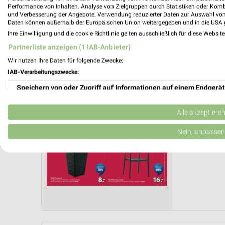
Letztes Prospektupdate: vor 10 Tagen
Performance von Inhalten. Analyse von Zielgruppen durch Statistiken oder Kom
und Verbesserung der Angebote. Verwendung reduzierter Daten zur Auswahl von
Daten können außerhalb der Europäischen Union weitergegeben und in die USA 
JYSK Pr
Ihre Einwilligung und die cookie Richtlinie gelten ausschließlich für diese Websit
Partnerliste anzeigen (1 IAB-Anbieter)
Gartenab
Wir nutzen Ihre Daten für folgende Zwecke:
Gültig von 
IAB-Verarbeitungszwecke:
📅
Kalende
Speichern von oder Zugriff auf Informationen auf einem Endgerät
PROSP
Verwendung reduzierter Daten zur Auswahl von Werbeanzeigen
Alle akzeptiere
❯
Erstellung von Profilen für personalisierte Werbung
Nein, anpassen
Verwendung von Profilen zur Auswahl personalisierter Werbung
Erstellung von Profilen zur Personalisierung von Inhalten
Verwendung von Profilen zur Auswahl personalisierter Inhalte
Messung der Werbeleistung