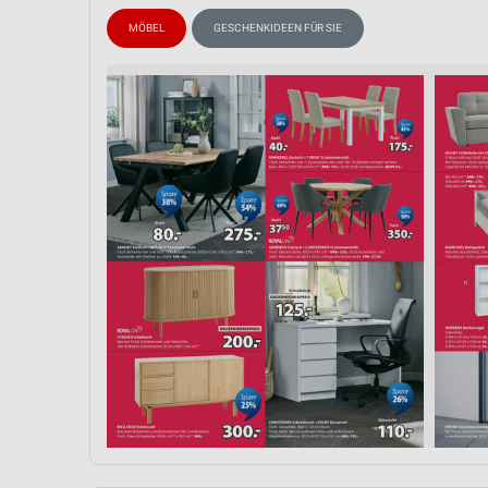
Messung der Performance von Inhalten
MÖBEL
GESCHENKIDEEN FÜR SIE
Analyse von Zielgruppen durch Statistiken oder Kombinationen 
Quellen
Entwicklung und Verbesserung der Angebote
Verwendung reduzierter Daten zur Auswahl von Inhalten
IAB-Besonderheiten:
Verwendung genauer Standortdaten
Geräte anhand von aktiv angeforderten Informationen identifizie
Nicht-IAB-Verarbeitungszwecke:
Notwendig
Performance
Funktional
Werbung