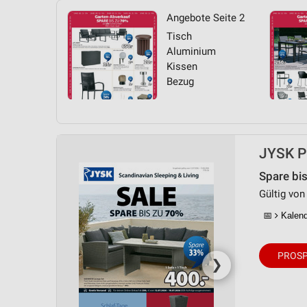
Angebote Seite 2
Tisch
Aluminium
Kissen
Bezug
JYSK Pr
Spare bi
Gültig von 
📅
Kalende
PROSP
❯