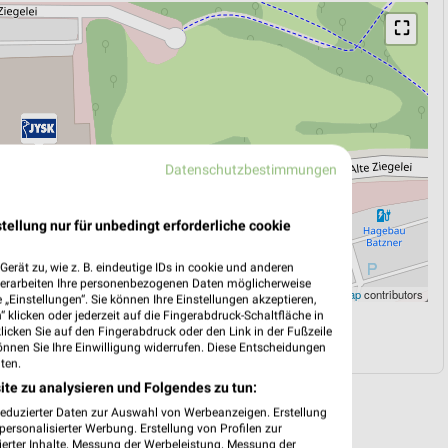
⛶
Datenschutzbestimmungen
tellung nur für unbedingt erforderliche cookie
erät zu, wie z. B. eindeutige IDs in cookie und anderen
verarbeiten Ihre personenbezogenen Daten möglicherweise
Leaflet
|
©
OpenStreetMap
contributors
„Einstellungen“. Sie können Ihre Einstellungen akzeptieren,
 klicken oder jederzeit auf die Fingerabdruck-Schaltfläche in
klicken Sie auf den Fingerabdruck oder den Link in der Fußzeile
N
NAVIGATION MIT GOOGLE/IOS MAPS
önnen Sie Ihre Einwilligung widerrufen. Diese Entscheidungen
ten.
ite zu analysieren und Folgendes zu tun:
reduzierter Daten zur Auswahl von Werbeanzeigen. Erstellung
ersonalisierter Werbung. Erstellung von Profilen zur
ierter Inhalte. Messung der Werbeleistung. Messung der