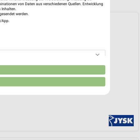
binationen von Daten aus verschiedenen Quellen. Entwicklung
 Inhalten.
gesendet werden.
ospekt für Ebern ab So. den 12.07.
e/App.
verkauf
12. Jul. bis 15. Aug.
reintrag erstellen
EKT BLÄTTERN
n