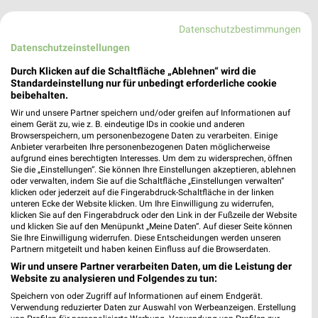
Datenschutzbestimmungen
Tchibo Filiale mit Kaffee Bar Bonn
Datenschutzeinstellungen
Friedrich-Breuer-Strasse 81
53225 Bonn
❯
Durch Klicken auf die Schaltfläche „Ablehnen“ wird die
Standardeinstellung nur für unbedingt erforderliche cookie
Heute 09:00 - 18:00 Uhr |
Geschlossen
beibehalten.
476,52 km • Angebote: 5 Prospekte
Wir und unsere Partner speichern und/oder greifen auf Informationen auf
einem Gerät zu, wie z. B. eindeutige IDs in cookie und anderen
Browserspeichern, um personenbezogene Daten zu verarbeiten. Einige
Anbieter verarbeiten Ihre personenbezogenen Daten möglicherweise
Ernsting's family Bonn-Endenich
aufgrund eines berechtigten Interesses. Um dem zu widersprechen, öffnen
Erich-Hoffmann-Str. 12
Sie die „Einstellungen“. Sie können Ihre Einstellungen akzeptieren, ablehnen
oder verwalten, indem Sie auf die Schaltfläche „Einstellungen verwalten“
53121 Bonn-Endenich
❯
klicken oder jederzeit auf die Fingerabdruck-Schaltfläche in der linken
unteren Ecke der Website klicken. Um Ihre Einwilligung zu widerrufen,
Heute 08:00 - 18:00 Uhr |
Geschlossen
klicken Sie auf den Fingerabdruck oder den Link in der Fußzeile der Website
und klicken Sie auf den Menüpunkt „Meine Daten“. Auf dieser Seite können
480,50 km
Sie Ihre Einwilligung widerrufen. Diese Entscheidungen werden unseren
Partnern mitgeteilt und haben keinen Einfluss auf die Browserdaten.
Wir und unsere Partner verarbeiten Daten, um die Leistung der
KiK Bonn Endenich
Website zu analysieren und Folgendes zu tun:
Erich-Hoffmann-Straße 12 b
Speichern von oder Zugriff auf Informationen auf einem Endgerät.
53121 Bonn Endenich
Verwendung reduzierter Daten zur Auswahl von Werbeanzeigen. Erstellung
❯