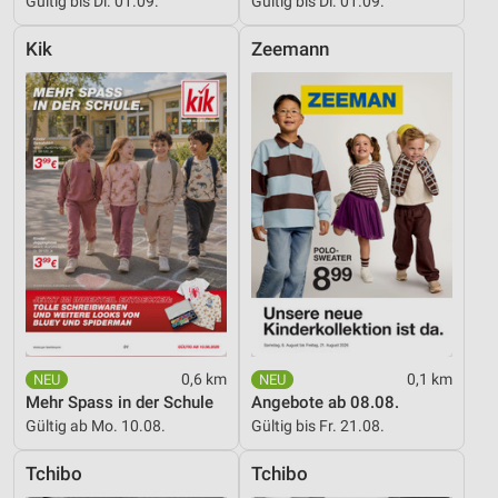
Gültig bis Di. 01.09.
Gültig bis Di. 01.09.
Verwendung genauer Standortdaten
Kik
Zeemann
Geräte anhand von aktiv angeforderten
Informationen identifizieren
Nicht-IAB-Verarbeitungszwecke:
Notwendig
Performance
Funktional
Werbung
0,6 km
0,1 km
Mehr Spass in der Schule
Angebote ab 08.08.
Gültig ab Mo. 10.08.
Gültig bis Fr. 21.08.
Tchibo
Tchibo