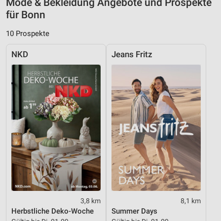
Mode & Bekleidung Angebote und Prospekte
Verwendung von Profilen zur Auswahl
für Bonn
personalisierter Werbung
10 Prospekte
Erstellung von Profilen zur Personalisierung
von Inhalten
NKD
Jeans Fritz
Verwendung von Profilen zur Auswahl
personalisierter Inhalte
Messung der Werbeleistung
Messung der Performance von Inhalten
Analyse von Zielgruppen durch Statistiken oder
Kombinationen von Daten aus verschiedenen
Quellen
Entwicklung und Verbesserung der Angebote
Verwendung reduzierter Daten zur Auswahl von
Inhalten
3,8 km
8,1 km
Herbstliche Deko-Woche
Summer Days
IAB-Besonderheiten: