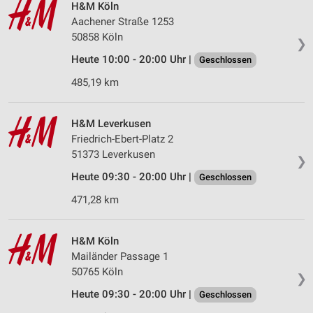
H&M Köln
Wir nutzen Ihre Daten für folgende Zwecke:
Aachener Straße 1253
IAB-Verarbeitungszwecke:
50858 Köln
❯
Speichern von oder Zugriff auf Informationen
auf einem Endgerät
Heute 10:00 - 20:00 Uhr |
Geschlossen
485,19 km
Verwendung reduzierter Daten zur Auswahl von
Werbeanzeigen
H&M Leverkusen
Erstellung von Profilen für personalisierte
Werbung
Friedrich-Ebert-Platz 2
51373 Leverkusen
❯
Verwendung von Profilen zur Auswahl
Heute 09:30 - 20:00 Uhr |
Geschlossen
personalisierter Werbung
471,28 km
Erstellung von Profilen zur Personalisierung
von Inhalten
H&M Köln
Verwendung von Profilen zur Auswahl
Mailänder Passage 1
personalisierter Inhalte
50765 Köln
❯
Messung der Werbeleistung
Heute 09:30 - 20:00 Uhr |
Geschlossen