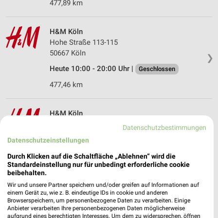
477,89 km
H&M Köln
Hohe Straße 113-115
50667 Köln
❯
Heute 10:00 - 20:00 Uhr |
Geschlossen
477,46 km
H&M Köln
Hohe Straße 152-154
Datenschutzbestimmungen
50667 Köln
❯
Datenschutzeinstellungen
Heute 10:00 - 20:00 Uhr |
Geschlossen
Durch Klicken auf die Schaltfläche „Ablehnen“ wird die
Standardeinstellung nur für unbedingt erforderliche cookie
477,39 km
beibehalten.
Wir und unsere Partner speichern und/oder greifen auf Informationen auf
einem Gerät zu, wie z. B. eindeutige IDs in cookie und anderen
H&M Köln
Browserspeichern, um personenbezogene Daten zu verarbeiten. Einige
Ehrenstraße 13
Anbieter verarbeiten Ihre personenbezogenen Daten möglicherweise
50672 Köln
aufgrund eines berechtigten Interesses. Um dem zu widersprechen, öffnen