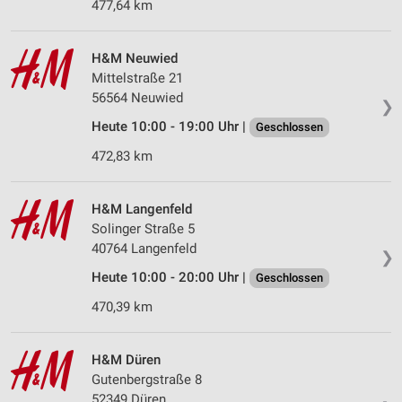
Messung der Performance von Inhalten
477,64 km
Analyse von Zielgruppen durch Statistiken oder
Kombinationen von Daten aus verschiedenen
H&M Neuwied
Quellen
Mittelstraße 21
56564 Neuwied
❯
Entwicklung und Verbesserung der Angebote
Heute 10:00 - 19:00 Uhr |
Geschlossen
Verwendung reduzierter Daten zur Auswahl von
472,83 km
Inhalten
IAB-Besonderheiten:
H&M Langenfeld
Verwendung genauer Standortdaten
Solinger Straße 5
40764 Langenfeld
Geräte anhand von aktiv angeforderten
❯
Informationen identifizieren
Heute 10:00 - 20:00 Uhr |
Geschlossen
Nicht-IAB-Verarbeitungszwecke:
470,39 km
Notwendig
H&M Düren
Performance
Gutenbergstraße 8
52349 Düren
Funktional