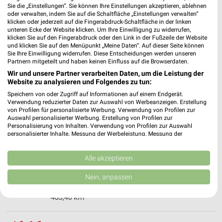
❯
Sie die „Einstellungen“. Sie können Ihre Einstellungen akzeptieren, ablehnen
Heute 10:00 - 20:00 Uhr |
oder verwalten, indem Sie auf die Schaltfläche „Einstellungen verwalten“
Geschlossen
klicken oder jederzeit auf die Fingerabdruck-Schaltfläche in der linken
478,21 km
unteren Ecke der Website klicken. Um Ihre Einwilligung zu widerrufen,
klicken Sie auf den Fingerabdruck oder den Link in der Fußzeile der Website
und klicken Sie auf den Menüpunkt „Meine Daten“. Auf dieser Seite können
Sie Ihre Einwilligung widerrufen. Diese Entscheidungen werden unseren
H&M Frechen
Partnern mitgeteilt und haben keinen Einfluss auf die Browserdaten.
Hauptstraße 121
Wir und unsere Partner verarbeiten Daten, um die Leistung der
50226 Frechen
Website zu analysieren und Folgendes zu tun:
❯
Speichern von oder Zugriff auf Informationen auf einem Endgerät.
Heute 09:30 - 19:00 Uhr |
Geschlossen
Verwendung reduzierter Daten zur Auswahl von Werbeanzeigen. Erstellung
von Profilen für personalisierte Werbung. Verwendung von Profilen zur
488,08 km
Auswahl personalisierter Werbung. Erstellung von Profilen zur
Personalisierung von Inhalten. Verwendung von Profilen zur Auswahl
personalisierter Inhalte. Messung der Werbeleistung. Messung der
Performance von Inhalten. Analyse von Zielgruppen durch Statistiken oder
H&M Bergisch Gladbach
Kombinationen von Daten aus verschiedenen Quellen. Entwicklung und
Hauptstraße
Verbesserung der Angebote. Verwendung reduzierter Daten zur Auswahl
Alle akzeptieren
51465 Bergisch Gladbach
von Inhalten.
❯
Daten können außerhalb der Europäischen Union weitergegeben und in die
Nein, anpassen
Heute 10:00 - 20:00 Uhr |
Geschlossen
USA gesendet werden.
Ihre Einwilligung und die cookie Richtlinie gelten ausschließlich für diese
463,46 km
Website/App.
Partnerliste anzeigen (1 IAB-Anbieter)