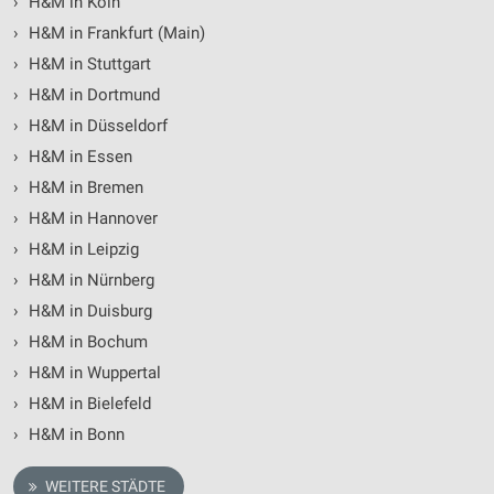
›
H&M in Köln
›
H&M in Frankfurt (Main)
›
H&M in Stuttgart
›
H&M in Dortmund
›
H&M in Düsseldorf
›
H&M in Essen
›
H&M in Bremen
›
H&M in Hannover
›
H&M in Leipzig
›
H&M in Nürnberg
›
H&M in Duisburg
›
H&M in Bochum
›
H&M in Wuppertal
›
H&M in Bielefeld
›
H&M in Bonn
WEITERE STÄDTE