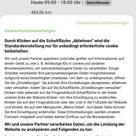
Heute 09:00 - 18:00 Uhr |
Geschlossen
484,86 km
Datenschutzbestimmungen
Ernsting's family Meckenheim
Datenschutzeinstellungen
Neuer Markt 12
Durch Klicken auf die Schaltfläche „Ablehnen“ wird die
53340 Meckenheim
Standardeinstellung nur für unbedingt erforderliche cookie
❯
beibehalten.
Heute 09:00 - 14:00 Uhr |
Geschlossen
Wir und unsere Partner speichern und/oder greifen auf Informationen auf
487,60 km
einem Gerät zu, wie z. B. eindeutige IDs in cookie und anderen
Browserspeichern, um personenbezogene Daten zu verarbeiten. Einige
Anbieter verarbeiten Ihre personenbezogenen Daten möglicherweise
aufgrund eines berechtigten Interesses. Um dem zu widersprechen, öffnen
Ernsting's family Wesseling
Sie die „Einstellungen“. Sie können Ihre Einstellungen akzeptieren, ablehnen
Flach-Fengler-Str. 58
oder verwalten, indem Sie auf die Schaltfläche „Einstellungen verwalten“
klicken oder jederzeit auf die Fingerabdruck-Schaltfläche in der linken
50389 Wesseling
❯
unteren Ecke der Website klicken. Um Ihre Einwilligung zu widerrufen,
klicken Sie auf den Fingerabdruck oder den Link in der Fußzeile der Website
Heute 09:00 - 15:00 Uhr |
Geschlossen
und klicken Sie auf den Menüpunkt „Meine Daten“. Auf dieser Seite können
Sie Ihre Einwilligung widerrufen. Diese Entscheidungen werden unseren
481,50 km
Partnern mitgeteilt und haben keinen Einfluss auf die Browserdaten.
Wir und unsere Partner verarbeiten Daten, um die Leistung der
Website zu analysieren und Folgendes zu tun:
Ernsting's family Bad Honnef