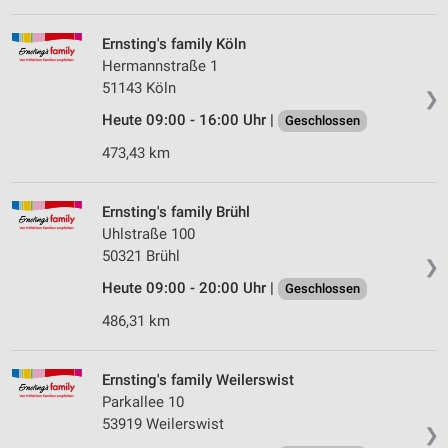
Werbung
Ernsting's family Köln
Verwendung von Profilen zur Auswahl
Hermannstraße 1
personalisierter Werbung
51143 Köln
❯
Erstellung von Profilen zur Personalisierung
Heute 09:00 - 16:00 Uhr |
Geschlossen
von Inhalten
473,43 km
Verwendung von Profilen zur Auswahl
personalisierter Inhalte
Ernsting's family Brühl
Messung der Werbeleistung
Uhlstraße 100
50321 Brühl
❯
Messung der Performance von Inhalten
Heute 09:00 - 20:00 Uhr |
Geschlossen
Analyse von Zielgruppen durch Statistiken oder
486,31 km
Kombinationen von Daten aus verschiedenen
Quellen
Ernsting's family Weilerswist
Entwicklung und Verbesserung der Angebote
Parkallee 10
Verwendung reduzierter Daten zur Auswahl von
53919 Weilerswist
❯
Inhalten