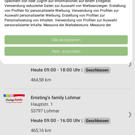
Speichern von oder Zugriff auf Informationen auf einem Endgerät.
Hauptstraße 72a
Verwendung reduzierter Daten zur Auswahl von Werbeanzeigen. Erstellung
53604 Bad Honnef
von Profilen für personalisierte Werbung. Verwendung von Profilen zur
❯
Auswahl personalisierter Werbung. Erstellung von Profilen zur
Heute 09:00 - 14:00 Uhr |
Geschlossen
Personalisierung von Inhalten. Verwendung von Profilen zur Auswahl
personalisierter Inhalte. Messung der Werbeleistung. Messung der
474,83 km
Performance von Inhalten. Analyse von Zielgruppen durch Statistiken oder
Kombinationen von Daten aus verschiedenen Quellen. Entwicklung und
Verbesserung der Angebote. Verwendung reduzierter Daten zur Auswahl
Alle akzeptieren
von Inhalten.
Ernsting's family Hennef
Daten können außerhalb der Europäischen Union weitergegeben und in die
Nein, anpassen
Marktplatz 40
USA gesendet werden.
53773 Hennef
Ihre Einwilligung und die cookie Richtlinie gelten ausschließlich für diese
❯
Website/App.
Heute 09:00 - 18:00 Uhr |
Geschlossen
Partnerliste anzeigen (1 IAB-Anbieter)
464,58 km
Wir nutzen Ihre Daten für folgende Zwecke:
IAB-Verarbeitungszwecke:
Ernsting's family Lohmar
Speichern von oder Zugriff auf Informationen
auf einem Endgerät
Hauptstr. 1
53797 Lohmar
❯
Verwendung reduzierter Daten zur Auswahl von
Werbeanzeigen
Heute 09:00 - 16:00 Uhr |
Geschlossen
465,16 km
Erstellung von Profilen für personalisierte