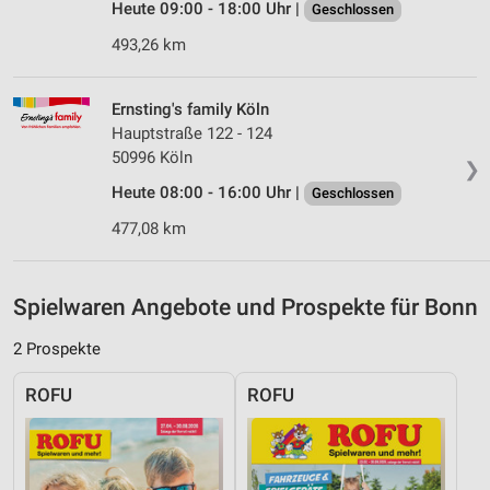
Heute 09:00 - 18:00 Uhr |
Geschlossen
IAB-Besonderheiten:
493,26 km
Verwendung genauer Standortdaten
Geräte anhand von aktiv angeforderten
Ernsting's family Köln
Informationen identifizieren
Hauptstraße 122 - 124
50996 Köln
Nicht-IAB-Verarbeitungszwecke:
❯
Heute 08:00 - 16:00 Uhr |
Notwendig
Geschlossen
477,08 km
Performance
Funktional
Spielwaren Angebote und Prospekte für Bonn
Werbung
2 Prospekte
ROFU
ROFU