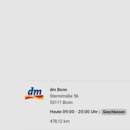
Messung der Performance von Inhalten
Analyse von Zielgruppen durch Statistiken oder Kombinationen 
Quellen
Entwicklung und Verbesserung der Angebote
Verwendung reduzierter Daten zur Auswahl von Inhalten
IAB-Besonderheiten:
Verwendung genauer Standortdaten
Geräte anhand von aktiv angeforderten Informationen identifizie
Nicht-IAB-Verarbeitungszwecke:
dm Bonn
Notwendig
Sternstraße 56
53111 Bonn
Performance
Heute 09:00 - 20:00 Uhr |
Geschlossen
Funktional
478,12 km
Werbung