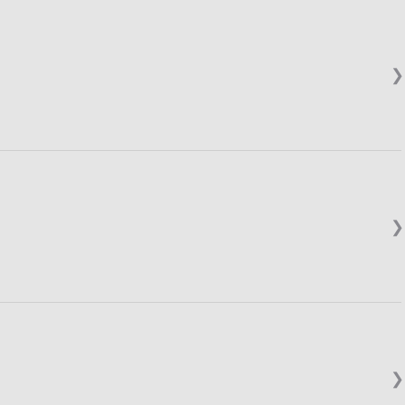
❯
❯
❯