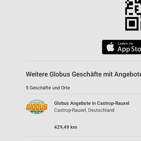
Messung der Performance von Inhalten
Analyse von Zielgruppen durch Statistiken oder Kombinationen 
Quellen
Entwicklung und Verbesserung der Angebote
Verwendung reduzierter Daten zur Auswahl von Inhalten
IAB-Besonderheiten:
Verwendung genauer Standortdaten
Weitere Globus Geschäfte mit Angebo
Geräte anhand von aktiv angeforderten Informationen identifizie
5 Geschäfte und Orte
Nicht-IAB-Verarbeitungszwecke:
Notwendig
Globus Angebote in Castrop-Rauxel
Castrop-Rauxel, Deutschland
Performance
429,49 km
Funktional
Werbung