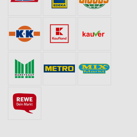
AKTIONEN, RABATTE & GUTSCHEINE
GRILLEN
BABY & SCHWANGERSCHA