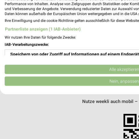
MEH
Performance von Inhalten. Analyse von Zielgruppen durch Statistiken oder Kom
und Verbesserung der Angebote. Verwendung reduzierter Daten zur Auswahl von
Daten können außerhalb der Europäischen Union weitergegeben und in die USA 
Ihre Einwilligung und die cookie Richtlinie gelten ausschließlich für diese Websit
Partnerliste anzeigen (1 IAB-Anbieter)
Wir nutzen Ihre Daten für folgende Zwecke:
weekli - Pros
IAB-Verarbeitungszwecke:
Speichern von oder Zugriff auf Informationen auf einem Endgerät
Alle Globus Angebote immer griffbereit 
Verwendung reduzierter Daten zur Auswahl von Werbeanzeigen
✔
Standortgenau
Alle akzeptiere
✔
Folge deinem L
Erstellung von Profilen für personalisierte Werbung
Nein, anpassen
✔
Push-Benachric
✔
Einkaufsliste -
Verwendung von Profilen zur Auswahl personalisierter Werbung
Nutze weekli auch mobil –
Erstellung von Profilen zur Personalisierung von Inhalten
Verwendung von Profilen zur Auswahl personalisierter Inhalte
Messung der Werbeleistung