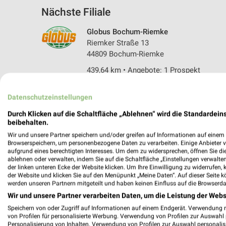
Nächste Filiale
Globus Bochum-Riemke
Riemker Straße 13
44809 Bochum-Riemke
439,64 km • Angebote: 1 Prospekt
Datenschutzeinstellungen
Angebote-Kalender für Globus in B
Durch Klicken auf die Schaltfläche „Ablehnen“ wird die Standardeins
beibehalten.
Wir und unsere Partner speichern und/oder greifen auf Informationen auf einem G
Aug.
Browserspeichern, um personenbezogene Daten zu verarbeiten. Einige Anbieter 
03
Mo
04
Di
05
Mi
06
Do
07
F
aufgrund eines berechtigten Interesses. Um dem zu widersprechen, öffnen Sie die 
ablehnen oder verwalten, indem Sie auf die Schaltfläche „Einstellungen verwalten“
Globus - Angebote ab 03.08.
der linken unteren Ecke der Website klicken. Um Ihre Einwilligung zu widerrufen, 
der Website und klicken Sie auf den Menüpunkt „Meine Daten“. Auf dieser Seite k
werden unseren Partnern mitgeteilt und haben keinen Einfluss auf die Browserda
Wir und unsere Partner verarbeiten Daten, um die Leistung der Webs
Speichern von oder Zugriff auf Informationen auf einem Endgerät. Verwendung 
von Profilen für personalisierte Werbung. Verwendung von Profilen zur Auswahl p
Personalisierung von Inhalten. Verwendung von Profilen zur Auswahl personalis