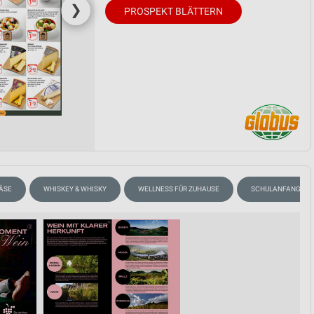
❯
PROSPEKT BLÄTTERN
ÄSE
WHISKEY & WHISKY
WELLNESS FÜR ZUHAUSE
SCHULANFANG