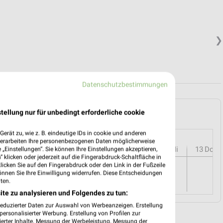
❯
Datenschutzbestimmungen
ochum und Umgebung
tellung nur für unbedingt erforderliche cookie
erät zu, wie z. B. eindeutige IDs in cookie und anderen
verarbeiten Ihre personenbezogenen Daten möglicherweise
r
08
Sa
09
So
10
Mo
11
Di
12
Mi
13
Do
„Einstellungen“. Sie können Ihre Einstellungen akzeptieren,
 klicken oder jederzeit auf die Fingerabdruck-Schaltfläche in
klicken Sie auf den Fingerabdruck oder den Link in der Fußzeile
önnen Sie Ihre Einwilligung widerrufen. Diese Entscheidungen
ten.
ite zu analysieren und Folgendes zu tun:
reduzierter Daten zur Auswahl von Werbeanzeigen. Erstellung
ersonalisierter Werbung. Erstellung von Profilen zur
ierter Inhalte. Messung der Werbeleistung. Messung der