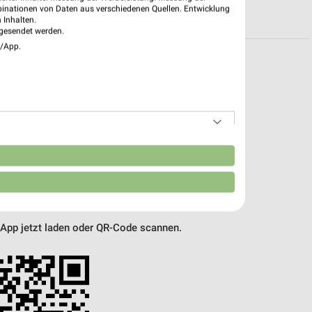
R PROSPEKTE
binationen von Daten aus verschiedenen Quellen. Entwicklung
 Inhalten.
gesendet werden.
e/App.
pekte & Angebote App
– mit der kostenlosen weekli App für iOS & Android.
e Angebote
n
ieblingshändler
htigungen bei neuen Prospekten
 Einkauf stressfrei planen
 App jetzt laden oder QR-Code scannen.