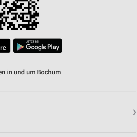
von Daten aus verschiedenen
ten in und um Bochum
ren
❯