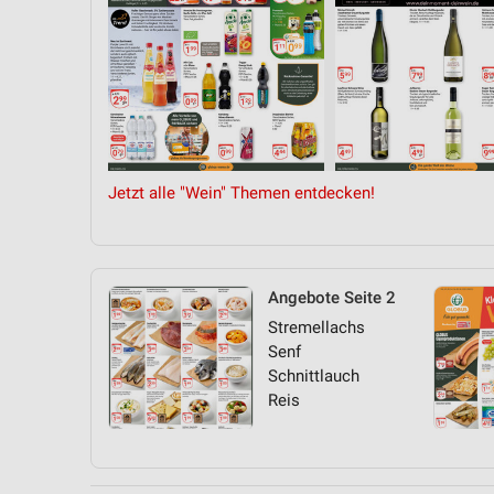
Jetzt alle "Wein" Themen entdecken!
Angebote Seite 2
Stremellachs
Senf
Schnittlauch
Reis