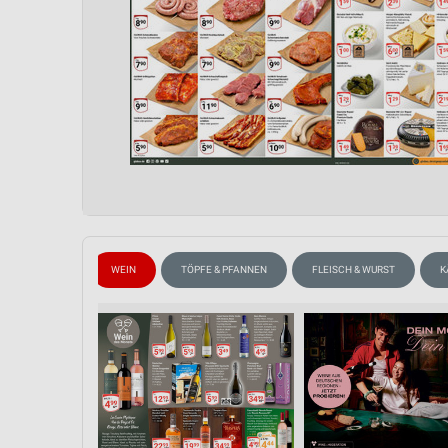
SPIRITUOSEN
WEIN
TÖPFE & PFANNEN
FLEISCH & WURST
K