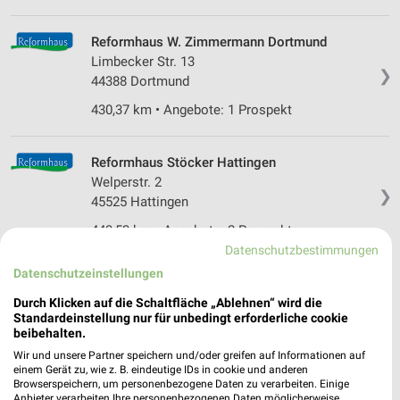
Reformhaus W. Zimmermann Dortmund
Limbecker Str. 13
❯
44388 Dortmund
430,37 km • Angebote: 1 Prospekt
Reformhaus Stöcker Hattingen
Welperstr. 2
❯
45525 Hattingen
443,53 km • Angebote: 2 Prospekte
Datenschutzbestimmungen
Datenschutzeinstellungen
Reformhaus Sommerfeld Gelsenkirchen
Arminstr. 24
Durch Klicken auf die Schaltfläche „Ablehnen“ wird die
❯
Standardeinstellung nur für unbedingt erforderliche cookie
45879 Gelsenkirchen
beibehalten.
445,74 km • Angebote: 1 Prospekt
Wir und unsere Partner speichern und/oder greifen auf Informationen auf
einem Gerät zu, wie z. B. eindeutige IDs in cookie und anderen
Browserspeichern, um personenbezogene Daten zu verarbeiten. Einige
Anbieter verarbeiten Ihre personenbezogenen Daten möglicherweise