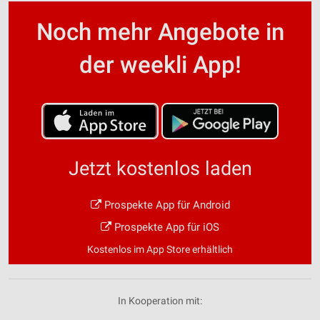
Noch mehr Angebote in
der weekli App!
Jetzt kostenlos laden
Prospekte App für Android
Prospekte App für iOS
Kostenlos im App Store erhältlich
In Kooperation mit: