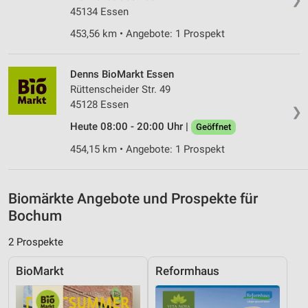
45134 Essen
Messung der Performance von Inhalten
453,56 km • Angebote: 1 Prospekt
Analyse von Zielgruppen durch Statistiken oder
Kombinationen von Daten aus verschiedenen
Quellen
Denns BioMarkt Essen
Rüttenscheider Str. 49
Entwicklung und Verbesserung der Angebote
45128 Essen
❯
Verwendung reduzierter Daten zur Auswahl von
Heute 08:00 - 20:00 Uhr |
Geöffnet
Inhalten
454,15 km • Angebote: 1 Prospekt
IAB-Besonderheiten:
Verwendung genauer Standortdaten
Biomärkte Angebote und Prospekte für
Geräte anhand von aktiv angeforderten
Bochum
Informationen identifizieren
2 Prospekte
Nicht-IAB-Verarbeitungszwecke:
Notwendig
BioMarkt
Reformhaus
Performance