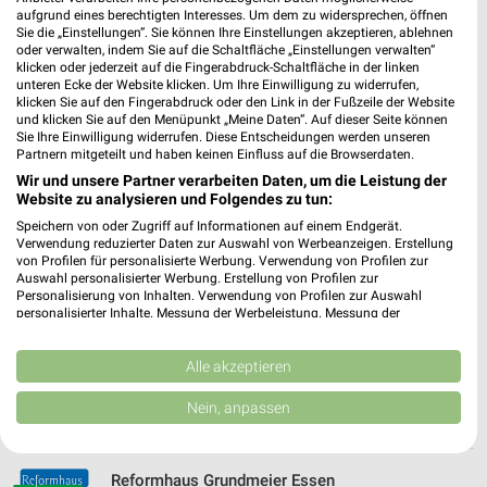
Alnatura Witten
aufgrund eines berechtigten Interesses. Um dem zu widersprechen, öffnen
Bahnhofstraße 32
Sie die „Einstellungen“. Sie können Ihre Einstellungen akzeptieren, ablehnen
oder verwalten, indem Sie auf die Schaltfläche „Einstellungen verwalten“
58452 Witten
❯
klicken oder jederzeit auf die Fingerabdruck-Schaltfläche in der linken
unteren Ecke der Website klicken. Um Ihre Einwilligung zu widerrufen,
Heute 08:30 - 20:00 Uhr |
Geöffnet
klicken Sie auf den Fingerabdruck oder den Link in der Fußzeile der Website
und klicken Sie auf den Menüpunkt „Meine Daten“. Auf dieser Seite können
432,72 km
Sie Ihre Einwilligung widerrufen. Diese Entscheidungen werden unseren
Partnern mitgeteilt und haben keinen Einfluss auf die Browserdaten.
Wir und unsere Partner verarbeiten Daten, um die Leistung der
Vita Nova Reformhaus Kaubisch Witten
Website zu analysieren und Folgendes zu tun:
Ruhrstr. 13
❯
Speichern von oder Zugriff auf Informationen auf einem Endgerät.
58452 Witten
Verwendung reduzierter Daten zur Auswahl von Werbeanzeigen. Erstellung
von Profilen für personalisierte Werbung. Verwendung von Profilen zur
432,47 km • Angebote: 1 Prospekt
Auswahl personalisierter Werbung. Erstellung von Profilen zur
Personalisierung von Inhalten. Verwendung von Profilen zur Auswahl
personalisierter Inhalte. Messung der Werbeleistung. Messung der
Performance von Inhalten. Analyse von Zielgruppen durch Statistiken oder
Reformhaus Bacher Castrop-Rauxel
Kombinationen von Daten aus verschiedenen Quellen. Entwicklung und
Münsterstraße 1
Verbesserung der Angebote. Verwendung reduzierter Daten zur Auswahl
Alle akzeptieren
❯
44575 Castrop-Rauxel
von Inhalten.
Daten können außerhalb der Europäischen Union weitergegeben und in die
Nein, anpassen
430,57 km • Angebote: 1 Prospekt
USA gesendet werden.
Ihre Einwilligung und die cookie Richtlinie gelten ausschließlich für diese
Website/App.
Reformhaus Grundmeier Essen
Partnerliste anzeigen (1 IAB-Anbieter)