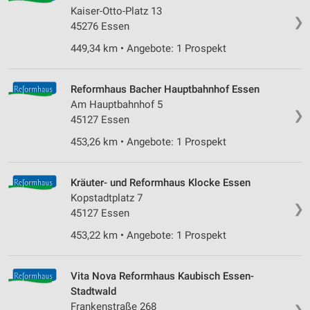
Kaiser-Otto-Platz 13
Wir nutzen Ihre Daten für folgende Zwecke:
❯
45276 Essen
IAB-Verarbeitungszwecke:
449,34 km • Angebote: 1 Prospekt
Speichern von oder Zugriff auf Informationen
auf einem Endgerät
Reformhaus Bacher Hauptbahnhof Essen
Verwendung reduzierter Daten zur Auswahl von
Am Hauptbahnhof 5
Werbeanzeigen
❯
45127 Essen
Erstellung von Profilen für personalisierte
453,26 km • Angebote: 1 Prospekt
Werbung
Verwendung von Profilen zur Auswahl
Kräuter- und Reformhaus Klocke Essen
personalisierter Werbung
Kopstadtplatz 7
❯
45127 Essen
Erstellung von Profilen zur Personalisierung
von Inhalten
453,22 km • Angebote: 1 Prospekt
Verwendung von Profilen zur Auswahl
personalisierter Inhalte
Vita Nova Reformhaus Kaubisch Essen-
Stadtwald
Messung der Werbeleistung
Frankenstraße 268
❯