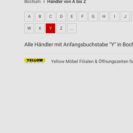
Bochum
Händler von A bis Z
A
B
C
D
E
F
G
H
I
J
W
X
Y
Z
...
Alle Händler mit Anfangsbuchstabe "Y" in 
Yellow Möbel Filialen & Öffnungszeiten 