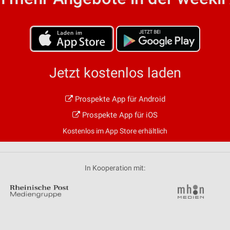
von Daten aus verschiedenen
Jetzt kostenlos laden
Prospekte App für Android
ren
Prospekte App für iOS
Kostenlos im App Store erhältlich
In Kooperation mit: