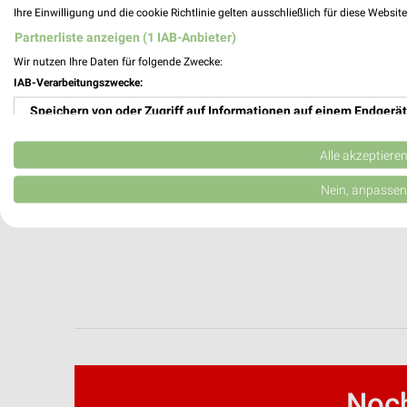
Ihre Einwilligung und die cookie Richtlinie gelten ausschließlich für diese Websit
Partnerliste anzeigen (1 IAB-Anbieter)
Wir nutzen Ihre Daten für folgende Zwecke:
IAB-Verarbeitungszwecke:
Speichern von oder Zugriff auf Informationen auf einem Endgerät
Verwendung reduzierter Daten zur Auswahl von Werbeanzeigen
Alle akzeptiere
Erstellung von Profilen für personalisierte Werbung
Nein, anpassen
Verwendung von Profilen zur Auswahl personalisierter Werbung
Erstellung von Profilen zur Personalisierung von Inhalten
Verwendung von Profilen zur Auswahl personalisierter Inhalte
Messung der Werbeleistung
Messung der Performance von Inhalten
Noch