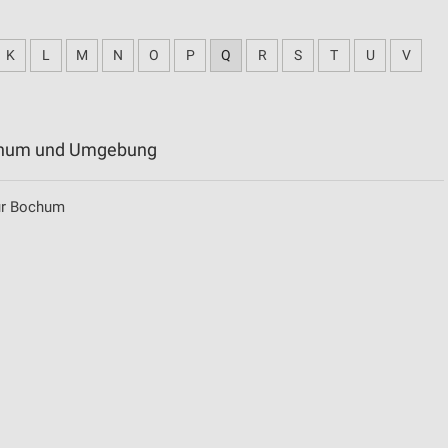
K
L
M
N
O
P
Q
R
S
T
U
V
Bochum und Umgebung
für Bochum