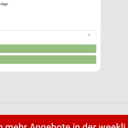
e/App.
n
 mehr Angebote in der weekli