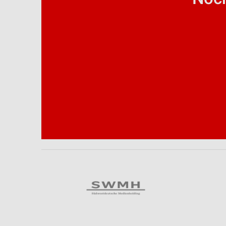
Analyse von Zielgruppen durch Statistiken oder Kombinationen 
Quellen
Entwicklung und Verbesserung der Angebote
Verwendung reduzierter Daten zur Auswahl von Inhalten
IAB-Besonderheiten:
Verwendung genauer Standortdaten
Geräte anhand von aktiv angeforderten Informationen identifizie
Nicht-IAB-Verarbeitungszwecke:
Notwendig
Performance
Funktional
Werbung