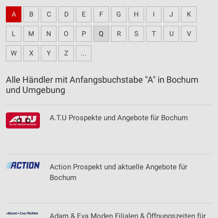
A
B
C
D
E
F
G
H
I
J
K
L
M
N
O
P
Q
R
S
T
U
V
W
X
Y
Z
...
Alle Händler mit Anfangsbuchstabe "A" in Bochum
und Umgebung
A.T.U Prospekte und Angebote für Bochum
Action Prospekt und aktuelle Angebote für
Bochum
Adam & Eva Moden Filialen & Öffnungszeiten für