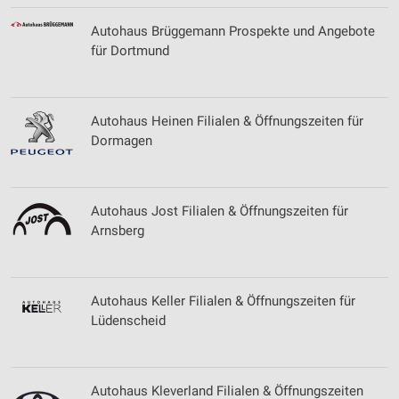
Verwendung von Profilen zur Auswahl
personalisierter Werbung
Autohaus Brüggemann Prospekte und Angebote
für Dortmund
Erstellung von Profilen zur Personalisierung
von Inhalten
Verwendung von Profilen zur Auswahl
Autohaus Heinen Filialen & Öffnungszeiten für
personalisierter Inhalte
Dormagen
Messung der Werbeleistung
Messung der Performance von Inhalten
Autohaus Jost Filialen & Öffnungszeiten für
Arnsberg
Analyse von Zielgruppen durch Statistiken oder
Kombinationen von Daten aus verschiedenen
Quellen
Autohaus Keller Filialen & Öffnungszeiten für
Entwicklung und Verbesserung der Angebote
Lüdenscheid
Verwendung reduzierter Daten zur Auswahl von
Inhalten
IAB-Besonderheiten:
Autohaus Kleverland Filialen & Öffnungszeiten