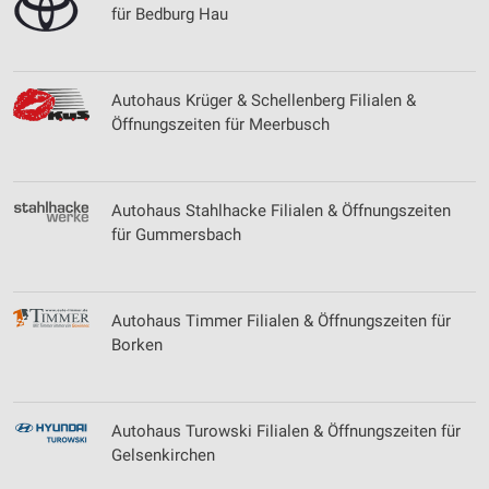
für Bedburg Hau
Verwendung genauer Standortdaten
Geräte anhand von aktiv angeforderten
Informationen identifizieren
Autohaus Krüger & Schellenberg Filialen &
Nicht-IAB-Verarbeitungszwecke:
Öffnungszeiten für Meerbusch
Notwendig
Performance
Autohaus Stahlhacke Filialen & Öffnungszeiten
für Gummersbach
Funktional
Werbung
Autohaus Timmer Filialen & Öffnungszeiten für
Borken
Autohaus Turowski Filialen & Öffnungszeiten für
Gelsenkirchen