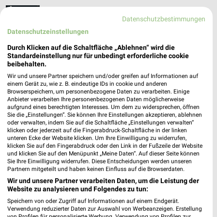
Ar­ti­fex Me­tall­bau Filialen & Öffnungszeiten für
Datenschutzbestimmungen
Gel­sen­kir­chen
Datenschutzeinstellungen
Durch Klicken auf die Schaltfläche „Ablehnen“ wird die
Standardeinstellung nur für unbedingt erforderliche cookie
AT Cycles Filialen & Öffnungszeiten für
beibehalten.
Altenberge
Wir und unsere Partner speichern und/oder greifen auf Informationen auf
einem Gerät zu, wie z. B. eindeutige IDs in cookie und anderen
Browserspeichern, um personenbezogene Daten zu verarbeiten. Einige
Anbieter verarbeiten Ihre personenbezogenen Daten möglicherweise
aufgrund eines berechtigten Interesses. Um dem zu widersprechen, öffnen
Augenoptik Brüggemann Filialen &
Sie die „Einstellungen“. Sie können Ihre Einstellungen akzeptieren, ablehnen
Öffnungszeiten für Ratingen
oder verwalten, indem Sie auf die Schaltfläche „Einstellungen verwalten“
klicken oder jederzeit auf die Fingerabdruck-Schaltfläche in der linken
unteren Ecke der Website klicken. Um Ihre Einwilligung zu widerrufen,
klicken Sie auf den Fingerabdruck oder den Link in der Fußzeile der Website
und klicken Sie auf den Menüpunkt „Meine Daten“. Auf dieser Seite können
Augustinum Filialen & Öffnungszeiten für Essen
Sie Ihre Einwilligung widerrufen. Diese Entscheidungen werden unseren
Partnern mitgeteilt und haben keinen Einfluss auf die Browserdaten.
Wir und unsere Partner verarbeiten Daten, um die Leistung der
Website zu analysieren und Folgendes zu tun:
Speichern von oder Zugriff auf Informationen auf einem Endgerät.
Auping Katalog und Prospekte für Essen
Verwendung reduzierter Daten zur Auswahl von Werbeanzeigen. Erstellung
von Profilen für personalisierte Werbung. Verwendung von Profilen zur