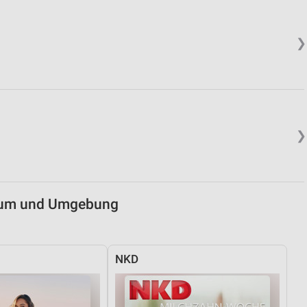
von Daten aus verschiedenen
❯
❯
ren
chum und Umgebung
NKD