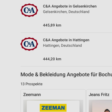
Messung der Performance von Inhalten
C&A Angebote in Gelsenkirchen
Gelsenkirchen, Deutschland
Analyse von Zielgruppen durch Statistiken oder Kombinationen 
Quellen
445,89 km
Entwicklung und Verbesserung der Angebote
Verwendung reduzierter Daten zur Auswahl von Inhalten
C&A Angebote in Hattingen
Hattingen, Deutschland
IAB-Besonderheiten:
Verwendung genauer Standortdaten
444,20 km
Geräte anhand von aktiv angeforderten Informationen identifizie
Nicht-IAB-Verarbeitungszwecke:
Mode & Bekleidung Angebote für Bo
Notwendig
13 Prospekte
Performance
Zeemann
Jeans Fritz
Funktional
Werbung