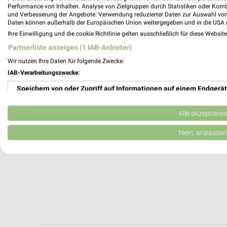
Herne, Deutschland
Performance von Inhalten. Analyse von Zielgruppen durch Statistiken oder Kom
und Verbesserung der Angebote. Verwendung reduzierter Daten zur Auswahl von
Daten können außerhalb der Europäischen Union weitergegeben und in die USA 
436,58 km
Ihre Einwilligung und die cookie Richtlinie gelten ausschließlich für diese Websit
Partnerliste anzeigen (1 IAB-Anbieter)
Wir nutzen Ihre Daten für folgende Zwecke:
IAB-Verarbeitungszwecke:
Speichern von oder Zugriff auf Informationen auf einem Endgerät
Verwendung reduzierter Daten zur Auswahl von Werbeanzeigen
Alle akzeptiere
Erstellung von Profilen für personalisierte Werbung
Nein, anpassen
Verwendung von Profilen zur Auswahl personalisierter Werbung
Erstellung von Profilen zur Personalisierung von Inhalten
Verwendung von Profilen zur Auswahl personalisierter Inhalte
Messung der Werbeleistung