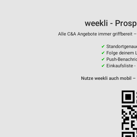
weekli - Pros
Alle C&A Angebote immer griffbereit –
✔
Standortgenau
✔
Folge deinem L
✔
Push-Benachric
✔
Einkaufsliste -
Nutze weekli auch mobil –