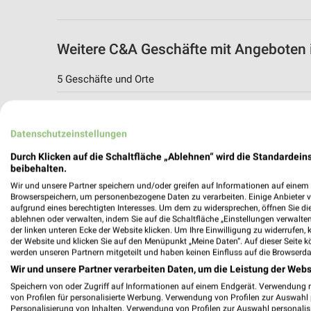
Weitere C&A Geschäfte mit Angeboten
5 Geschäfte und Orte
C&A Bochum
Riemkerstrasse 13
Datenschutzeinstellungen
44809 Bochum
Durch Klicken auf die Schaltfläche „Ablehnen“ wird die Standardeins
439,63 km
beibehalten.
Wir und unsere Partner speichern und/oder greifen auf Informationen auf einem G
Browserspeichern, um personenbezogene Daten zu verarbeiten. Einige Anbieter 
C&A Bochum
aufgrund eines berechtigten Interesses. Um dem zu widersprechen, öffnen Sie die 
ablehnen oder verwalten, indem Sie auf die Schaltfläche „Einstellungen verwalten“
Am Einkaufszentrum xx
der linken unteren Ecke der Website klicken. Um Ihre Einwilligung zu widerrufen, 
44791 Bochum
der Website und klicken Sie auf den Menüpunkt „Meine Daten“. Auf dieser Seite k
werden unseren Partnern mitgeteilt und haben keinen Einfluss auf die Browserda
434,27 km
Wir und unsere Partner verarbeiten Daten, um die Leistung der Webs
Speichern von oder Zugriff auf Informationen auf einem Endgerät. Verwendung 
von Profilen für personalisierte Werbung. Verwendung von Profilen zur Auswahl p
C&A Angebote in Herne
Personalisierung von Inhalten. Verwendung von Profilen zur Auswahl personalis