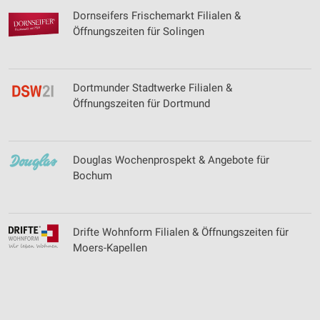
Werbung
Dornseifers Frischemarkt Filialen &
Öffnungszeiten für Solingen
Verwendung von Profilen zur Auswahl
personalisierter Werbung
Erstellung von Profilen zur Personalisierung
Dortmunder Stadtwerke Filialen &
von Inhalten
Öffnungszeiten für Dortmund
Verwendung von Profilen zur Auswahl
personalisierter Inhalte
Douglas Wochenprospekt & Angebote für
Messung der Werbeleistung
Bochum
Messung der Performance von Inhalten
Analyse von Zielgruppen durch Statistiken oder
Kombinationen von Daten aus verschiedenen
Drifte Wohnform Filialen & Öffnungszeiten für
Quellen
Moers-Kapellen
Entwicklung und Verbesserung der Angebote
Verwendung reduzierter Daten zur Auswahl von
Inhalten