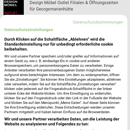
Design Möbel Outlet Filialen & Öffnungszeiten
für Georgsmarienhütte
Datenschutzbestimmungen
Datenschutzeinstellungen
Detlev Adolphy Filialen & Öffnungszeiten für
Mettmann
Durch Klicken auf die Schaltfläche „Ablehnen“ wird die
Standardeinstellung nur für unbedingt erforderliche cookie
beibehalten.
Wir und unsere Partner speichern und/oder greifen auf Informationen auf
DIE BADGESTALTER Filialen & Öffnungszeiten
einem Gerät zu, wie z. B. eindeutige IDs in cookie und anderen
Browserspeichern, um personenbezogene Daten zu verarbeiten. Einige
für Voerde
Anbieter verarbeiten Ihre personenbezogenen Daten möglicherweise
aufgrund eines berechtigten Interesses. Um dem zu widersprechen, öffnen
Sie die „Einstellungen“. Sie können Ihre Einstellungen akzeptieren, ablehnen
oder verwalten, indem Sie auf die Schaltfläche „Einstellungen verwalten“
klicken oder jederzeit auf die Fingerabdruck-Schaltfläche in der linken
Die Küche Luchtefeld Filialen & Öffnungszeiten
unteren Ecke der Website klicken. Um Ihre Einwilligung zu widerrufen,
für Warendorf
klicken Sie auf den Fingerabdruck oder den Link in der Fußzeile der Website
und klicken Sie auf den Menüpunkt „Meine Daten“. Auf dieser Seite können
Sie Ihre Einwilligung widerrufen. Diese Entscheidungen werden unseren
Partnern mitgeteilt und haben keinen Einfluss auf die Browserdaten.
Wir und unsere Partner verarbeiten Daten, um die Leistung der
Die Küchenwelt Katalog und Prospekte für
Website zu analysieren und Folgendes zu tun:
Duisburg