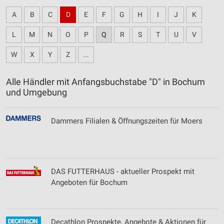
A
B
C
D
E
F
G
H
I
J
K
L
M
N
O
P
Q
R
S
T
U
V
W
X
Y
Z
...
Alle Händler mit Anfangsbuchstabe "D" in Bochum
und Umgebung
Dammers Filialen & Öffnungszeiten für Moers
DAS FUTTERHAUS - aktueller Prospekt mit
Angeboten für Bochum
Decathlon Prospekte, Angebote & Aktionen für