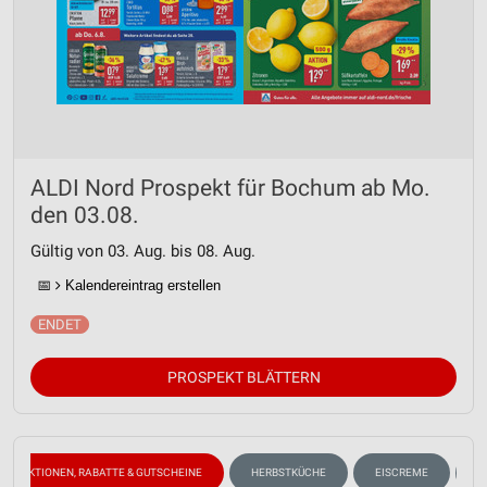
ALDI Nord Prospekt für Bochum ab Mo.
den 03.08.
Gültig von 03. Aug. bis 08. Aug.
📅
Kalendereintrag erstellen
PROSPEKT BLÄTTERN
AKTIONEN, RABATTE & GUTSCHEINE
HERBSTKÜCHE
EISCREME
S