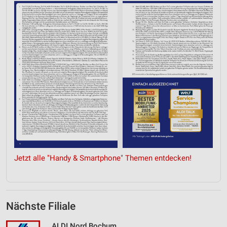
Verwendung von Profilen zur Auswahl
personalisierter Werbung
Erstellung von Profilen zur Personalisierung
von Inhalten
Verwendung von Profilen zur Auswahl
personalisierter Inhalte
Messung der Werbeleistung
Messung der Performance von Inhalten
Analyse von Zielgruppen durch Statistiken oder
Kombinationen von Daten aus verschiedenen
Quellen
Jetzt alle "Handy & Smartphone" Themen entdecken!
Entwicklung und Verbesserung der Angebote
Verwendung reduzierter Daten zur Auswahl von
Inhalten
Nächste Filiale
IAB-Besonderheiten:
ALDI Nord Bochum