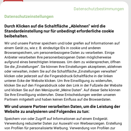
ALDI Nord Bochum
Datenschutzbestimmungen
Alleestraße 38-40
❯
44793 Bochum
Datenschutzeinstellungen
Heute 07:00 - 20:00 Uhr |
Schließt in 45 Min.
Durch Klicken auf die Schaltfläche „Ablehnen“ wird die
Standardeinstellung nur für unbedingt erforderliche cookie
439,39 km • Angebote: 4 Prospekte
beibehalten.
Wir und unsere Partner speichern und/oder greifen auf Informationen auf
einem Gerät zu, wie z. B. eindeutige IDs in cookie und anderen
Browserspeichern, um personenbezogene Daten zu verarbeiten. Einige
Anbieter verarbeiten Ihre personenbezogenen Daten möglicherweise
aufgrund eines berechtigten Interesses. Um dem zu widersprechen, öffnen
Sie die „Einstellungen“. Sie können Ihre Einstellungen akzeptieren, ablehnen
oder verwalten, indem Sie auf die Schaltfläche „Einstellungen verwalten“
klicken oder jederzeit auf die Fingerabdruck-Schaltfläche in der linken
unteren Ecke der Website klicken. Um Ihre Einwilligung zu widerrufen,
klicken Sie auf den Fingerabdruck oder den Link in der Fußzeile der Website
und klicken Sie auf den Menüpunkt „Meine Daten“. Auf dieser Seite können
Sie Ihre Einwilligung widerrufen. Diese Entscheidungen werden unseren
Partnern mitgeteilt und haben keinen Einfluss auf die Browserdaten.
❯
Wir und unsere Partner verarbeiten Daten, um die Leistung der
Website zu analysieren und Folgendes zu tun:
Speichern von oder Zugriff auf Informationen auf einem Endgerät.
Verwendung reduzierter Daten zur Auswahl von Werbeanzeigen. Erstellung
von Profilen für personalisierte Werbung. Verwendung von Profilen zur