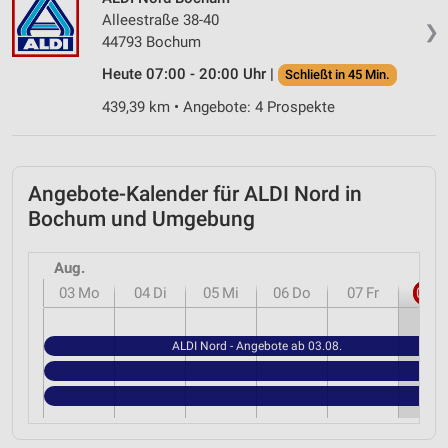
Verwendung genauer Standortdaten
Alleestraße 38-40
❯
44793 Bochum
Geräte anhand von aktiv angeforderten
Informationen identifizieren
Heute 07:00 - 20:00 Uhr |
Schließt in 45 Min.
Nicht-IAB-Verarbeitungszwecke:
439,39 km • Angebote: 4 Prospekte
Notwendig
Performance
Angebote-Kalender für ALDI Nord in
Funktional
Bochum und Umgebung
Werbung
Aug.
03
Mo
04
Di
05
Mi
06
Do
07
Fr
08
S
ALDI Nord - Angebote ab 03.08.