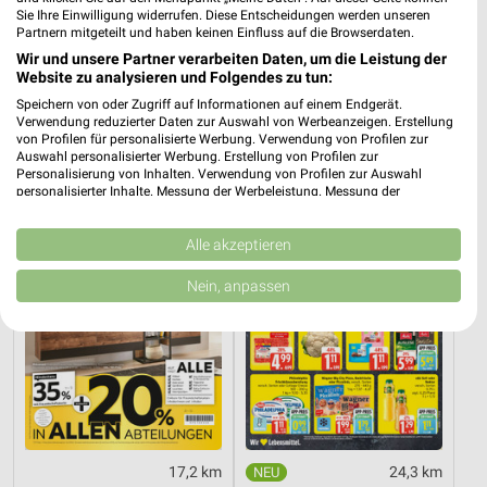
Sie Ihre Einwilligung widerrufen. Diese Entscheidungen werden unseren
Partnern mitgeteilt und haben keinen Einfluss auf die Browserdaten.
0,4 km
17,2 km
Wir und unsere Partner verarbeiten Daten, um die Leistung der
Website zu analysieren und Folgendes zu tun:
Angebote ab 10.08.
Dieter Knoll
Gültig bis Sa. 15.08.
Gültig bis Fr. 14.08.
Speichern von oder Zugriff auf Informationen auf einem Endgerät.
Verwendung reduzierter Daten zur Auswahl von Werbeanzeigen. Erstellung
von Profilen für personalisierte Werbung. Verwendung von Profilen zur
XXXLutz
EDEKA
Auswahl personalisierter Werbung. Erstellung von Profilen zur
Personalisierung von Inhalten. Verwendung von Profilen zur Auswahl
personalisierter Inhalte. Messung der Werbeleistung. Messung der
Performance von Inhalten. Analyse von Zielgruppen durch Statistiken oder
Kombinationen von Daten aus verschiedenen Quellen. Entwicklung und
Verbesserung der Angebote. Verwendung reduzierter Daten zur Auswahl
Alle akzeptieren
von Inhalten.
Daten können außerhalb der Europäischen Union weitergegeben und in die
Nein, anpassen
USA gesendet werden.
Ihre Einwilligung und die cookie Richtlinie gelten ausschließlich für diese
Website/App.
Partnerliste anzeigen (1 IAB-Anbieter)
Wir nutzen Ihre Daten für folgende Zwecke:
IAB-Verarbeitungszwecke:
Speichern von oder Zugriff auf Informationen
17,2 km
24,3 km
auf einem Endgerät