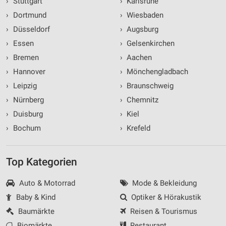
›
Stuttgart
›
Karlsruhe
›
Dortmund
›
Wiesbaden
›
Düsseldorf
›
Augsburg
›
Essen
›
Gelsenkirchen
›
Bremen
›
Aachen
›
Hannover
›
Mönchengladbach
›
Leipzig
›
Braunschweig
›
Nürnberg
›
Chemnitz
›
Duisburg
›
Kiel
›
Bochum
›
Krefeld
Top Kategorien
Auto & Motorrad
Mode & Bekleidung
Baby & Kind
Optiker & Hörakustik
Baumärkte
Reisen & Tourismus
Biomärkte
Restaurant