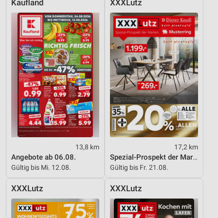
Kaufland
XXXLutz
Entwicklung und Verbesserung der Angebote
Verwendung reduzierter Daten zur Auswahl von
Inhalten
IAB-Besonderheiten:
Verwendung genauer Standortdaten
Geräte anhand von aktiv angeforderten
Informationen identifizieren
Nicht-IAB-Verarbeitungszwecke:
Notwendig
13,8 km
17,2 km
Performance
Angebote ab 06.08.
Spezial-Prospekt der Marken
Gültig bis Mi. 12.08.
Gültig bis Fr. 21.08.
Funktional
XXXLutz
XXXLutz
Werbung