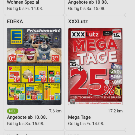
Wohnen Spezial
Angebote ab 10.08.
Verwendung reduzierter Daten zur Auswahl von
Gültig bis Fr. 14.08.
Gültig bis Sa. 15.08.
Werbeanzeigen
EDEKA
XXXLutz
Erstellung von Profilen für personalisierte
Werbung
Verwendung von Profilen zur Auswahl
personalisierter Werbung
Erstellung von Profilen zur Personalisierung
von Inhalten
Verwendung von Profilen zur Auswahl
personalisierter Inhalte
Messung der Werbeleistung
Messung der Performance von Inhalten
7,6 km
17,2 km
Angebote ab 10.08.
Mega Tage
Analyse von Zielgruppen durch Statistiken oder
Gültig bis Sa. 15.08.
Gültig bis Fr. 14.08.
Kombinationen von Daten aus verschiedenen
Quellen