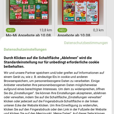
13,8 km
0,3 km
Mo-Mi Angebote ab 10.08.
Angebote ab 10.08.
Gültig bis Mi. 12.08.
Gültig bis Sa. 15.08.
Datenschutzbestimmungen
Datenschutzeinstellungen
EDEKA
XXXLutz
Durch Klicken auf die Schaltfläche „Ablehnen“ wird die
Standardeinstellung nur für unbedingt erforderliche cookie
beibehalten.
Wir und unsere Partner speichern und/oder greifen auf Informationen auf
einem Gerät zu, wie z. B. eindeutige IDs in cookie und anderen
Browserspeichern, um personenbezogene Daten zu verarbeiten. Einige
Anbieter verarbeiten Ihre personenbezogenen Daten möglicherweise
aufgrund eines berechtigten Interesses. Um dem zu widersprechen, öffnen
Sie die „Einstellungen“. Sie können Ihre Einstellungen akzeptieren, ablehnen
oder verwalten, indem Sie auf die Schaltfläche „Einstellungen verwalten“
klicken oder jederzeit auf die Fingerabdruck-Schaltfläche in der linken
unteren Ecke der Website klicken. Um Ihre Einwilligung zu widerrufen,
klicken Sie auf den Fingerabdruck oder den Link in der Fußzeile der Website
und klicken Sie auf den Menüpunkt „Meine Daten“. Auf dieser Seite können