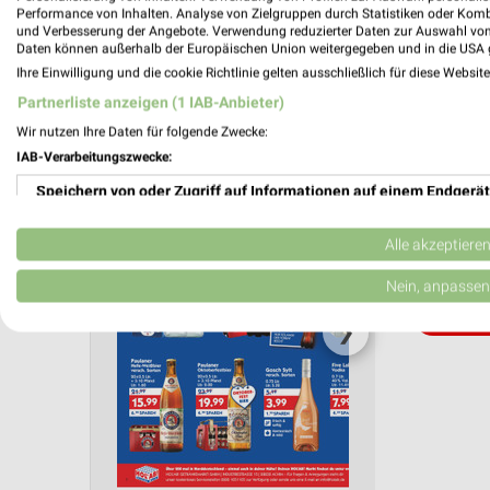
Performance von Inhalten. Analyse von Zielgruppen durch Statistiken oder Kom
und Verbesserung der Angebote. Verwendung reduzierter Daten zur Auswahl von
Aktuelle Angebote in dieser Filiale
Daten können außerhalb der Europäischen Union weitergegeben und in die USA 
Anzahl Prospekte: 1
Ihre Einwilligung und die cookie Richtlinie gelten ausschließlich für diese Websit
Letztes Prospektupdate: vor 5 Tagen
Partnerliste anzeigen (1 IAB-Anbieter)
Wir nutzen Ihre Daten für folgende Zwecke:
Hol'ab 
IAB-Verarbeitungszwecke:
03.08.
Speichern von oder Zugriff auf Informationen auf einem Endgerät
Gültig von
Verwendung reduzierter Daten zur Auswahl von Werbeanzeigen
Alle akzeptiere
📅
Kalende
Erstellung von Profilen für personalisierte Werbung
Nein, anpassen
PROSP
Verwendung von Profilen zur Auswahl personalisierter Werbung
❯
Erstellung von Profilen zur Personalisierung von Inhalten
Verwendung von Profilen zur Auswahl personalisierter Inhalte
Messung der Werbeleistung