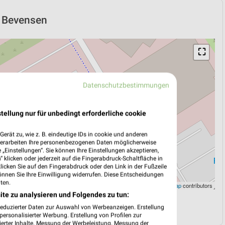
ad Bevensen
⛶
Datenschutzbestimmungen
tellung nur für unbedingt erforderliche cookie
erät zu, wie z. B. eindeutige IDs in cookie und anderen
verarbeiten Ihre personenbezogenen Daten möglicherweise
„Einstellungen“. Sie können Ihre Einstellungen akzeptieren,
 klicken oder jederzeit auf die Fingerabdruck-Schaltfläche in
klicken Sie auf den Fingerabdruck oder den Link in der Fußzeile
önnen Sie Ihre Einwilligung widerrufen. Diese Entscheidungen
ten.
Leaflet
|
©
OpenStreetMap
contributors
ite zu analysieren und Folgendes zu tun:
N
NAVIGATION MIT GOOGLE/IOS MAPS
reduzierter Daten zur Auswahl von Werbeanzeigen. Erstellung
ersonalisierter Werbung. Erstellung von Profilen zur
ierter Inhalte. Messung der Werbeleistung. Messung der