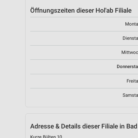
Öffnungszeiten
dieser Hol'ab Filiale
Mont
Dienst
Mittwo
Donnerst
Freit
Samst
Adresse & Details
dieser Filiale in B
Kurze Bülten 10