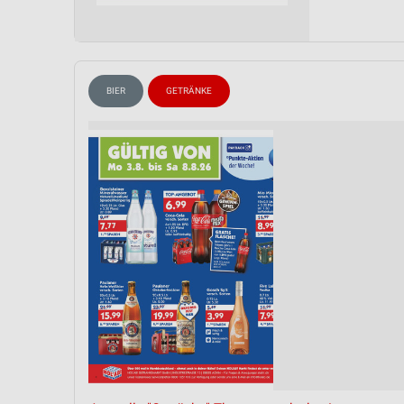
Messung der Performance von Inhalten
Analyse von Zielgruppen durch Statistiken oder Kombinationen 
Quellen
BIER
GETRÄNKE
Entwicklung und Verbesserung der Angebote
Verwendung reduzierter Daten zur Auswahl von Inhalten
IAB-Besonderheiten:
Verwendung genauer Standortdaten
Geräte anhand von aktiv angeforderten Informationen identifizie
Nicht-IAB-Verarbeitungszwecke:
Notwendig
Performance
Funktional
Werbung