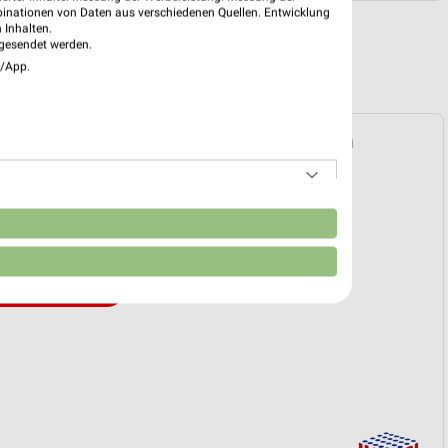
binationen von Daten aus verschiedenen Quellen. Entwicklung
 Inhalten.
gesendet werden.
e/App.
Prospekt für Bad Bevensen ab Mo. den
 03. Aug. bis 08. Aug.
n
reintrag erstellen
EKT BLÄTTERN