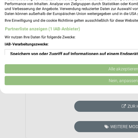
Performance von Inhalten. Analyse von Zielgruppen durch Statistiken oder Kom
und Verbesserung der Angebote. Verwendung reduzierter Daten zur Auswahl von
Daten können außerhalb der Europäischen Union weitergegeben und in die USA 
Ihre Einwilligung und die cookie Richtlinie gelten ausschließlich für diese Websit
Partnerliste anzeigen (1 IAB-Anbieter)
Wir nutzen Ihre Daten für folgende Zwecke:
IAB-Verarbeitungszwecke:
Speichern von oder Zugriff auf Informationen auf einem Endgerät
Verwendung reduzierter Daten zur Auswahl von Werbeanzeigen
Alle akzeptiere
Erstellung von Profilen für personalisierte Werbung
Nein, anpassen
Aktuell kein
Verwendung von Profilen zur Auswahl personalisierter Werbung
Erstellung von Profilen zur Personalisierung von Inhalten
ZUR 
Verwendung von Profilen zur Auswahl personalisierter Inhalte
WEITERE MOD
Messung der Werbeleistung