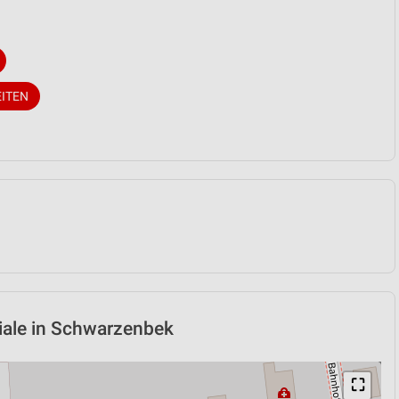
EITEN
iliale in Schwarzenbek
⛶