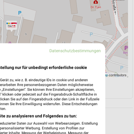
Datenschutzbestimmungen
tellung nur für unbedingt erforderliche cookie
Leaflet
|
©
OpenStreetMap
contributors
erät zu, wie z. B. eindeutige IDs in cookie und anderen
verarbeiten Ihre personenbezogenen Daten möglicherweise
N
NAVIGATION MIT GOOGLE/IOS MAPS
„Einstellungen“. Sie können Ihre Einstellungen akzeptieren,
 klicken oder jederzeit auf die Fingerabdruck-Schaltfläche in
klicken Sie auf den Fingerabdruck oder den Link in der Fußzeile
önnen Sie Ihre Einwilligung widerrufen. Diese Entscheidungen
ten.
ite zu analysieren und Folgendes zu tun:
reduzierter Daten zur Auswahl von Werbeanzeigen. Erstellung
ersonalisierter Werbung. Erstellung von Profilen zur
ierter Inhalte. Messung der Werbeleistung. Messung der