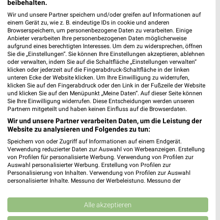
beibehalten.
Wir und unsere Partner speichern und/oder greifen auf Informationen auf
einem Gerät zu, wie z. B. eindeutige IDs in cookie und anderen
Browserspeichern, um personenbezogene Daten zu verarbeiten. Einige
Anbieter verarbeiten Ihre personenbezogenen Daten möglicherweise
aufgrund eines berechtigten Interesses. Um dem zu widersprechen, öffnen
Sie die „Einstellungen“. Sie können Ihre Einstellungen akzeptieren, ablehnen
oder verwalten, indem Sie auf die Schaltfläche „Einstellungen verwalten“
klicken oder jederzeit auf die Fingerabdruck-Schaltfläche in der linken
unteren Ecke der Website klicken. Um Ihre Einwilligung zu widerrufen,
klicken Sie auf den Fingerabdruck oder den Link in der Fußzeile der Website
und klicken Sie auf den Menüpunkt „Meine Daten“. Auf dieser Seite können
Noch mehr Angebote in
Sie Ihre Einwilligung widerrufen. Diese Entscheidungen werden unseren
Partnern mitgeteilt und haben keinen Einfluss auf die Browserdaten.
der weekli App!
Wir und unsere Partner verarbeiten Daten, um die Leistung der
Website zu analysieren und Folgendes zu tun:
Speichern von oder Zugriff auf Informationen auf einem Endgerät.
Verwendung reduzierter Daten zur Auswahl von Werbeanzeigen. Erstellung
von Profilen für personalisierte Werbung. Verwendung von Profilen zur
Auswahl personalisierter Werbung. Erstellung von Profilen zur
Personalisierung von Inhalten. Verwendung von Profilen zur Auswahl
personalisierter Inhalte. Messung der Werbeleistung. Messung der
Performance von Inhalten. Analyse von Zielgruppen durch Statistiken oder
Jetzt kostenlos laden
Kombinationen von Daten aus verschiedenen Quellen. Entwicklung und
Verbesserung der Angebote. Verwendung reduzierter Daten zur Auswahl
Alle akzeptieren
von Inhalten.
Prospekte App für Android
Daten können außerhalb der Europäischen Union weitergegeben und in die