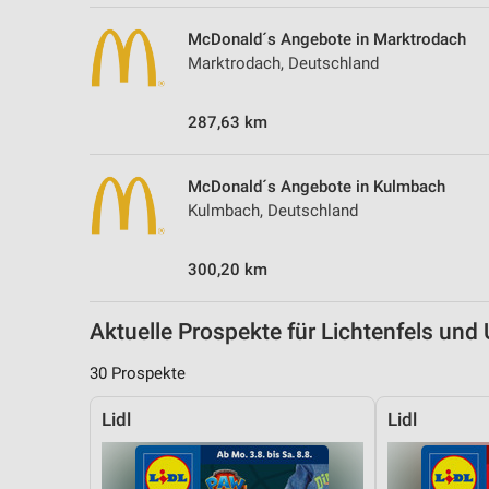
Messung der Performance von Inhalten
McDonald´s Angebote in Marktrodach
Analyse von Zielgruppen durch Statistiken oder Kombinationen 
Marktrodach, Deutschland
Quellen
287,63 km
Entwicklung und Verbesserung der Angebote
Verwendung reduzierter Daten zur Auswahl von Inhalten
McDonald´s Angebote in Kulmbach
IAB-Besonderheiten:
Kulmbach, Deutschland
Verwendung genauer Standortdaten
300,20 km
Geräte anhand von aktiv angeforderten Informationen identifizie
Nicht-IAB-Verarbeitungszwecke:
Aktuelle Prospekte für Lichtenfels un
Notwendig
30 Prospekte
Performance
Lidl
Lidl
Funktional
Werbung