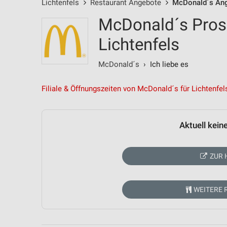
Lichtenfels
Restaurant Angebote
McDonald´s An
McDonald´s Pros
Lichtenfels
McDonald´s
› Ich liebe es
Filiale & Öffnungszeiten von McDonald´s für Lichtenfel
Aktuell kein
ZUR 
WEITERE 