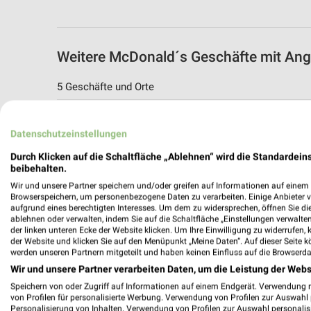
Weitere McDonald´s Geschäfte mit Ang
5 Geschäfte und Orte
McDonald´s Angebote in Ebersdorf bei C
Datenschutzeinstellungen
Ebersdorf bei Coburg, Deutschland
Durch Klicken auf die Schaltfläche „Ablehnen“ wird die Standardeins
beibehalten.
302,16 km
Wir und unsere Partner speichern und/oder greifen auf Informationen auf einem G
Browserspeichern, um personenbezogene Daten zu verarbeiten. Einige Anbieter 
aufgrund eines berechtigten Interesses. Um dem zu widersprechen, öffnen Sie die 
McDonald´s Angebote in Coburg
ablehnen oder verwalten, indem Sie auf die Schaltfläche „Einstellungen verwalten“
Coburg, Deutschland
der linken unteren Ecke der Website klicken. Um Ihre Einwilligung zu widerrufen, 
der Website und klicken Sie auf den Menüpunkt „Meine Daten“. Auf dieser Seite k
werden unseren Partnern mitgeteilt und haben keinen Einfluss auf die Browserda
301,54 km
Wir und unsere Partner verarbeiten Daten, um die Leistung der Webs
Speichern von oder Zugriff auf Informationen auf einem Endgerät. Verwendung 
von Profilen für personalisierte Werbung. Verwendung von Profilen zur Auswahl p
McDonald´s Angebote in Neustadt bei C
Personalisierung von Inhalten. Verwendung von Profilen zur Auswahl personalis