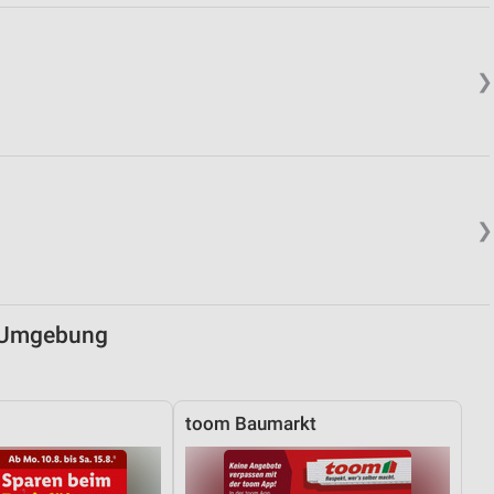
von Daten aus verschiedenen
❯
❯
ren
d Umgebung
toom Baumarkt