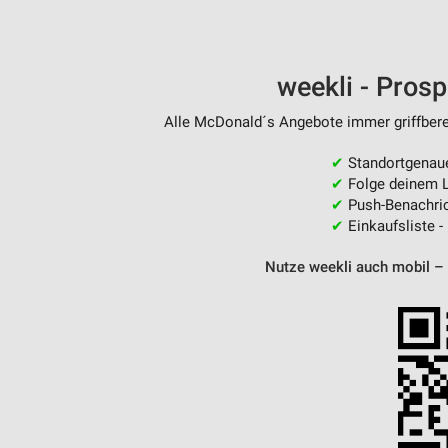
weekli - Pros
Alle McDonald´s Angebote immer griffberei
✔
Standortgenau
✔
Folge deinem L
✔
Push-Benachric
✔
Einkaufsliste -
Nutze weekli auch mobil –