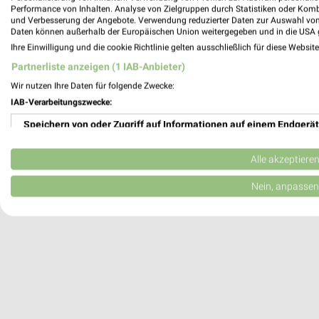
Performance von Inhalten. Analyse von Zielgruppen durch Statistiken oder Kom
Neustadt bei Coburg, Deutschland
und Verbesserung der Angebote. Verwendung reduzierter Daten zur Auswahl von
Daten können außerhalb der Europäischen Union weitergegeben und in die USA 
Ihre Einwilligung und die cookie Richtlinie gelten ausschließlich für diese Websit
288,65 km
Partnerliste anzeigen (1 IAB-Anbieter)
Wir nutzen Ihre Daten für folgende Zwecke:
IAB-Verarbeitungszwecke:
Speichern von oder Zugriff auf Informationen auf einem Endgerät
Verwendung reduzierter Daten zur Auswahl von Werbeanzeigen
Alle akzeptiere
Erstellung von Profilen für personalisierte Werbung
Nein, anpassen
Verwendung von Profilen zur Auswahl personalisierter Werbung
Erstellung von Profilen zur Personalisierung von Inhalten
Verwendung von Profilen zur Auswahl personalisierter Inhalte
Messung der Werbeleistung