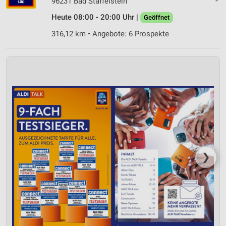
96231 Bad Staffelstein
IAB-Besonderheiten:
Heute 08:00 - 20:00 Uhr |
Geöffnet
Verwendung genauer Standortdaten
316,12 km • Angebote: 6 Prospekte
Geräte anhand von aktiv angeforderten
Informationen identifizieren
Nicht-IAB-Verarbeitungszwecke:
Notwendig
Performance
Funktional
Werbung
❯