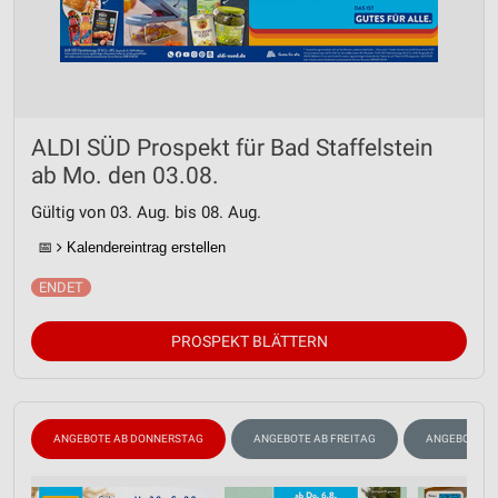
ALDI SÜD Prospekt für Bad Staffelstein
ab Mo. den 03.08.
Gültig von 03. Aug. bis 08. Aug.
📅
Kalendereintrag erstellen
PROSPEKT BLÄTTERN
ANGEBOTE AB DONNERSTAG
ANGEBOTE AB FREITAG
ANGEBOTE A