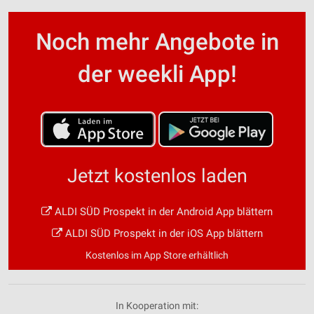
Noch mehr Angebote in
der weekli App!
Jetzt kostenlos laden
ALDI SÜD Prospekt in der Android App blättern
ALDI SÜD Prospekt in der iOS App blättern
Kostenlos im App Store erhältlich
In Kooperation mit: