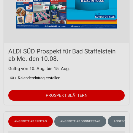
ALDI SÜD Prospekt für Bad Staffelstein
ab Mo. den 10.08.
Gültig von 10. Aug. bis 15. Aug.
📅
Kalendereintrag erstellen
PROSPEKT BLÄTTERN
ANGEBOTE AB FREITAG
ANGEBOTE AB DONNERSTAG
ANGEBOTE A