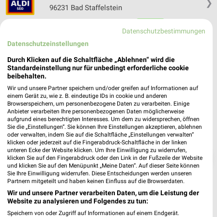
❯
96231 Bad Staffelstein
Heute 08:00 - 20:00 Uhr |
Geöffnet
Datenschutzbestimmungen
316,12 km • Angebote: 6 Prospekte
Datenschutzeinstellungen
Durch Klicken auf die Schaltfläche „Ablehnen“ wird die
Standardeinstellung nur für unbedingt erforderliche cookie
beibehalten.
Wir und unsere Partner speichern und/oder greifen auf Informationen auf
einem Gerät zu, wie z. B. eindeutige IDs in cookie und anderen
Browserspeichern, um personenbezogene Daten zu verarbeiten. Einige
Anbieter verarbeiten Ihre personenbezogenen Daten möglicherweise
aufgrund eines berechtigten Interesses. Um dem zu widersprechen, öffnen
Sie die „Einstellungen“. Sie können Ihre Einstellungen akzeptieren, ablehnen
oder verwalten, indem Sie auf die Schaltfläche „Einstellungen verwalten“
klicken oder jederzeit auf die Fingerabdruck-Schaltfläche in der linken
unteren Ecke der Website klicken. Um Ihre Einwilligung zu widerrufen,
❯
klicken Sie auf den Fingerabdruck oder den Link in der Fußzeile der Website
und klicken Sie auf den Menüpunkt „Meine Daten“. Auf dieser Seite können
Sie Ihre Einwilligung widerrufen. Diese Entscheidungen werden unseren
Partnern mitgeteilt und haben keinen Einfluss auf die Browserdaten.
Wir und unsere Partner verarbeiten Daten, um die Leistung der
Website zu analysieren und Folgendes zu tun:
Speichern von oder Zugriff auf Informationen auf einem Endgerät.