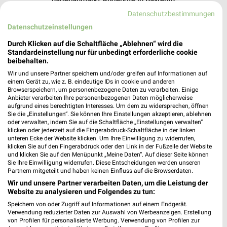
hagebaumarkt Angebote in Bayreuth
Bayreuth, Deutschland
Datenschutzbestimmungen
❯
Datenschutzeinstellungen
312,82 km
Durch Klicken auf die Schaltfläche „Ablehnen“ wird die
Standardeinstellung nur für unbedingt erforderliche cookie
beibehalten.
Baumärkte Angebote für Ebern und
Wir und unsere Partner speichern und/oder greifen auf Informationen auf
Umgebung
einem Gerät zu, wie z. B. eindeutige IDs in cookie und anderen
Browserspeichern, um personenbezogene Daten zu verarbeiten. Einige
Anbieter verarbeiten Ihre personenbezogenen Daten möglicherweise
6 Prospekte
aufgrund eines berechtigten Interesses. Um dem zu widersprechen, öffnen
Sie die „Einstellungen“. Sie können Ihre Einstellungen akzeptieren, ablehnen
toom Baumarkt
HKL BAUMASCHINEN
oder verwalten, indem Sie auf die Schaltfläche „Einstellungen verwalten“
klicken oder jederzeit auf die Fingerabdruck-Schaltfläche in der linken
unteren Ecke der Website klicken. Um Ihre Einwilligung zu widerrufen,
klicken Sie auf den Fingerabdruck oder den Link in der Fußzeile der Website
und klicken Sie auf den Menüpunkt „Meine Daten“. Auf dieser Seite können
Sie Ihre Einwilligung widerrufen. Diese Entscheidungen werden unseren
Partnern mitgeteilt und haben keinen Einfluss auf die Browserdaten.
Wir und unsere Partner verarbeiten Daten, um die Leistung der
Website zu analysieren und Folgendes zu tun:
Speichern von oder Zugriff auf Informationen auf einem Endgerät.
Verwendung reduzierter Daten zur Auswahl von Werbeanzeigen. Erstellung
von Profilen für personalisierte Werbung. Verwendung von Profilen zur