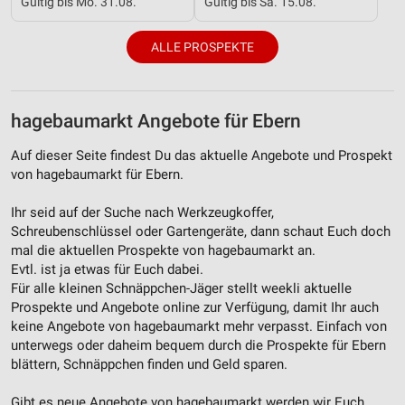
Gültig bis Mo. 31.08.
Gültig bis Sa. 15.08.
Verwendung genauer Standortdaten
Geräte anhand von aktiv angeforderten
ALLE PROSPEKTE
Informationen identifizieren
Nicht-IAB-Verarbeitungszwecke:
Notwendig
hagebaumarkt Angebote für Ebern
Performance
Auf dieser Seite findest Du das aktuelle Angebote und Prospekt
von hagebaumarkt für Ebern.
Funktional
Ihr seid auf der Suche nach Werkzeugkoffer,
Werbung
Schreubenschlüssel oder Gartengeräte, dann schaut Euch doch
mal die aktuellen Prospekte von hagebaumarkt an.
Evtl. ist ja etwas für Euch dabei.
Für alle kleinen Schnäppchen-Jäger stellt weekli aktuelle
Prospekte und Angebote online zur Verfügung, damit Ihr auch
keine Angebote von hagebaumarkt mehr verpasst. Einfach von
unterwegs oder daheim bequem durch die Prospekte für Ebern
blättern, Schnäppchen finden und Geld sparen.
Gibt es neue Angebote von hagebaumarkt werden wir Euch