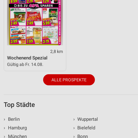
2,8 km
Wochenend Spezial
Gültig ab Fr. 14.08.
ALLE PROSPEKTE
Top Städte
›
Berlin
›
Wuppertal
›
Hamburg
›
Bielefeld
›
München
›
Bonn