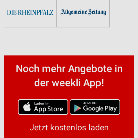
Noch mehr Angebote in
der weekli App!
Jetzt kostenlos laden