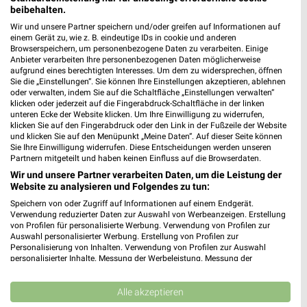
beibehalten.
Wir und unsere Partner speichern und/oder greifen auf Informationen auf
einem Gerät zu, wie z. B. eindeutige IDs in cookie und anderen
16,2 km
4,8 km
Browserspeichern, um personenbezogene Daten zu verarbeiten. Einige
Angebote ab 08.08.
Mo-Mi Angebote ab 10.08.
Anbieter verarbeiten Ihre personenbezogenen Daten möglicherweise
aufgrund eines berechtigten Interesses. Um dem zu widersprechen, öffnen
Gültig bis Fr. 14.08.
Gültig ab Mo. 10.08.
Sie die „Einstellungen“. Sie können Ihre Einstellungen akzeptieren, ablehnen
oder verwalten, indem Sie auf die Schaltfläche „Einstellungen verwalten“
PENNY
XXXLutz
klicken oder jederzeit auf die Fingerabdruck-Schaltfläche in der linken
unteren Ecke der Website klicken. Um Ihre Einwilligung zu widerrufen,
klicken Sie auf den Fingerabdruck oder den Link in der Fußzeile der Website
und klicken Sie auf den Menüpunkt „Meine Daten“. Auf dieser Seite können
Sie Ihre Einwilligung widerrufen. Diese Entscheidungen werden unseren
Partnern mitgeteilt und haben keinen Einfluss auf die Browserdaten.
Wir und unsere Partner verarbeiten Daten, um die Leistung der
Website zu analysieren und Folgendes zu tun:
Speichern von oder Zugriff auf Informationen auf einem Endgerät.
Verwendung reduzierter Daten zur Auswahl von Werbeanzeigen. Erstellung
von Profilen für personalisierte Werbung. Verwendung von Profilen zur
Auswahl personalisierter Werbung. Erstellung von Profilen zur
Personalisierung von Inhalten. Verwendung von Profilen zur Auswahl
personalisierter Inhalte. Messung der Werbeleistung. Messung der
Performance von Inhalten. Analyse von Zielgruppen durch Statistiken oder
Kombinationen von Daten aus verschiedenen Quellen. Entwicklung und
Verbesserung der Angebote. Verwendung reduzierter Daten zur Auswahl
Alle akzeptieren
von Inhalten.
7,7 km
37,5 km