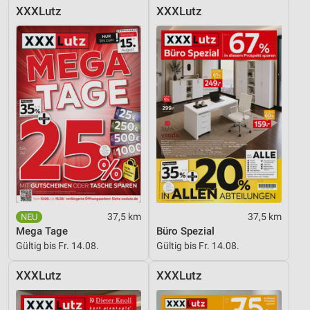
Verwendung von Profilen zur Auswahl
XXXLutz
XXXLutz
personalisierter Inhalte
Messung der Werbeleistung
Messung der Performance von Inhalten
Analyse von Zielgruppen durch Statistiken oder
Kombinationen von Daten aus verschiedenen
Quellen
Entwicklung und Verbesserung der Angebote
Verwendung reduzierter Daten zur Auswahl von
Inhalten
37,5 km
37,5 km
IAB-Besonderheiten:
Mega Tage
Büro Spezial
Verwendung genauer Standortdaten
Gültig bis Fr. 14.08.
Gültig bis Fr. 14.08.
Geräte anhand von aktiv angeforderten
XXXLutz
XXXLutz
Informationen identifizieren
Nicht-IAB-Verarbeitungszwecke: