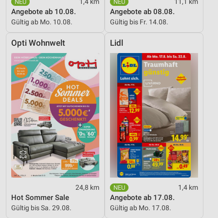
1,4 km
11,1 km
Angebote ab 10.08.
Angebote ab 08.08.
Verwendung von Profilen zur Auswahl
Gültig ab Mo. 10.08.
Gültig bis Fr. 14.08.
personalisierter Werbung
Opti Wohnwelt
Lidl
Erstellung von Profilen zur Personalisierung
von Inhalten
Verwendung von Profilen zur Auswahl
personalisierter Inhalte
Messung der Werbeleistung
Messung der Performance von Inhalten
Analyse von Zielgruppen durch Statistiken oder
Kombinationen von Daten aus verschiedenen
Quellen
Entwicklung und Verbesserung der Angebote
24,8 km
1,4 km
Verwendung reduzierter Daten zur Auswahl von
Hot Sommer Sale
Angebote ab 17.08.
Inhalten
Gültig bis Sa. 29.08.
Gültig ab Mo. 17.08.