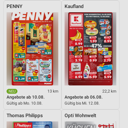
IAB-Besonderheiten:
PENNY
Kaufland
Verwendung genauer Standortdaten
Geräte anhand von aktiv angeforderten
Informationen identifizieren
Nicht-IAB-Verarbeitungszwecke:
Notwendig
Performance
Funktional
Werbung
13 km
22,2 km
Angebote ab 10.08.
Angebote ab 06.08.
Gültig ab Mo. 10.08.
Gültig bis Mi. 12.08.
Thomas Philipps
Opti Wohnwelt