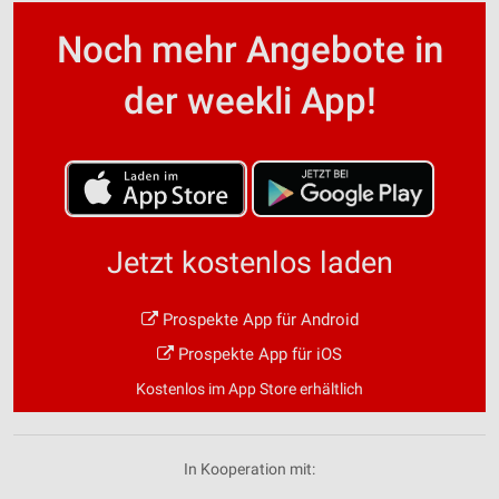
Noch mehr Angebote in
der weekli App!
Jetzt kostenlos laden
Prospekte App für Android
Prospekte App für iOS
Kostenlos im App Store erhältlich
In Kooperation mit: